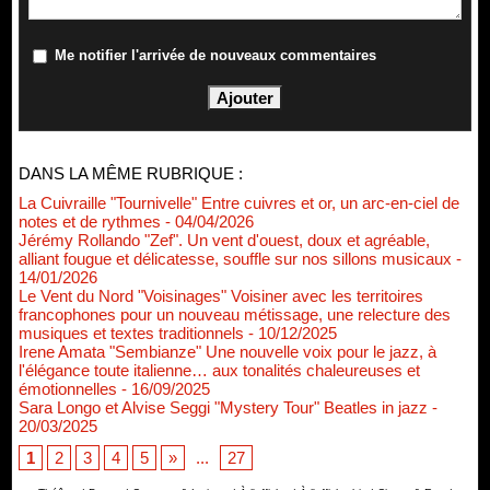
Me notifier l'arrivée de nouveaux commentaires
DANS LA MÊME RUBRIQUE :
La Cuivraille "Tournivelle" Entre cuivres et or, un arc-en-ciel de
notes et de rythmes
- 04/04/2026
Jérémy Rollando "Zef". Un vent d'ouest, doux et agréable,
alliant fougue et délicatesse, souffle sur nos sillons musicaux
-
14/01/2026
Le Vent du Nord "Voisinages" Voisiner avec les territoires
francophones pour un nouveau métissage, une relecture des
musiques et textes traditionnels
- 10/12/2025
Irene Amata "Sembianze" Une nouvelle voix pour le jazz, à
l'élégance toute italienne… aux tonalités chaleureuses et
émotionnelles
- 16/09/2025
Sara Longo et Alvise Seggi "Mystery Tour" Beatles in jazz
-
20/03/2025
1
2
3
4
5
»
...
27