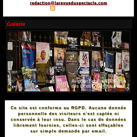
redaction@larevueduspectacle.com
|
|
Plan du site
Syndication
Powered by WM
Galerie
Avignon Festival 2024 - rue
des Lices © Gil Chauveau.
Ce site est conforme au RGPD. Aucune donnée
personnelle des visiteurs n'est captée ni
conservée à leur insu. Dans le cas de données
librement fournies, celles-ci sont effaçables
sur simple demande par email.