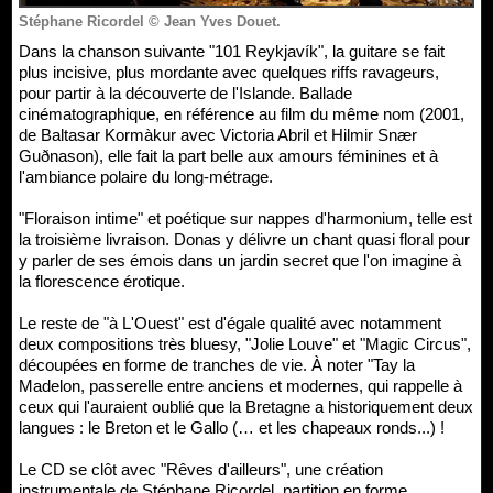
Stéphane Ricordel © Jean Yves Douet.
Dans la chanson suivante "101 Reykjavík", la guitare se fait
plus incisive, plus mordante avec quelques riffs ravageurs,
pour partir à la découverte de l'Islande. Ballade
cinématographique, en référence au film du même nom (2001,
de Baltasar Kormàkur avec Victoria Abril et Hilmir Snær
Guðnason), elle fait la part belle aux amours féminines et à
l'ambiance polaire du long-métrage.
"Floraison intime" et poétique sur nappes d'harmonium, telle est
la troisième livraison. Donas y délivre un chant quasi floral pour
y parler de ses émois dans un jardin secret que l'on imagine à
la florescence érotique.
Le reste de "à L'Ouest" est d'égale qualité avec notamment
deux compositions très bluesy, "Jolie Louve" et "Magic Circus",
découpées en forme de tranches de vie. À noter "Tay la
Madelon, passerelle entre anciens et modernes, qui rappelle à
ceux qui l'auraient oublié que la Bretagne a historiquement deux
langues : le Breton et le Gallo (… et les chapeaux ronds...) !
Le CD se clôt avec "Rêves d'ailleurs", une création
instrumentale de Stéphane Ricordel, partition en forme