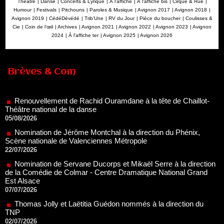
Théâtre
|
Danse
|
Concerts & Lyrique
|
À l'affiche
|
À l'affiche bis
|
Cirque & Rue
|
Humour
|
Festivals
|
Pitchouns
|
Paroles & Musique
|
Avignon 2017
|
Avignon 2018
|
Avignon 2019
|
CédéDévédé
|
Trib'Une
|
RV du Jour
|
Pièce du boucher
|
Coulisses &
Cie
|
Coin de l’œil
|
Archives
|
Avignon 2021
|
Avignon 2022
|
Avignon 2023
|
Avignon
2024
|
À l'affiche ter
|
Avignon 2025
|
Avignon 2026
Renouvellement de Rachid Ouramdane à la tête de Chaillot-
Brèves & Com
Théâtre national de la danse
05/08/2026
Nomination de Jérôme Montchal à la direction du Phénix,
Scène nationale de Valenciennes Métropole
22/07/2026
Nomination de Servane Ducorps et Mikaël Serre à la direction
de la Comédie de Colmar - Centre Dramatique National Grand
Est Alsace
07/07/2026
Thomas Jolly et Laëtitia Guédon nommés à la direction du
TNP
02/07/2026
Fonds SACD Théâtre : les lauréats 2026
23/06/2026