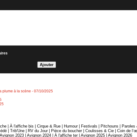
aires
la plume à la scène
- 07/10/2025
5
025
fiche
|
À l'affiche bis
|
Cirque & Rue
|
Humour
|
Festivals
|
Pitchouns
|
Paroles
édé
|
Trib'Une
|
RV du Jour
|
Pièce du boucher
|
Coulisses & Cie
|
Coin de l’œ
Avignon 2023
|
Avignon 2024
|
À l'affiche ter
|
Avignon 2025
|
Avignon 2026