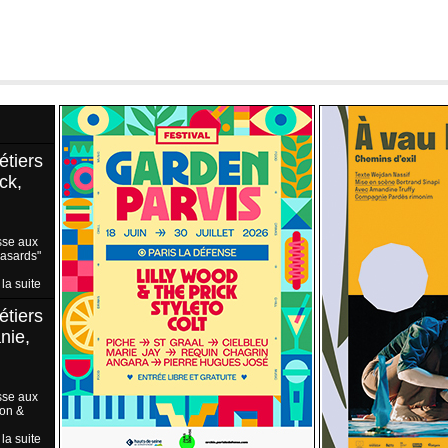
étiers
ck,
sse aux
Hasards"
 la suite
étiers
nie,
sse aux
ion &
 la suite