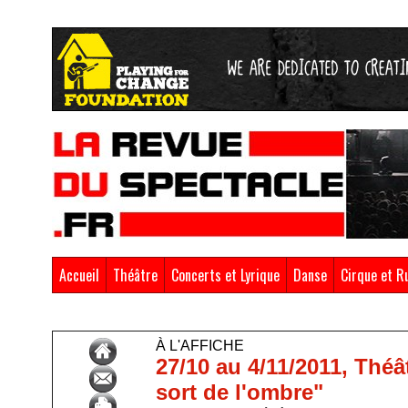
Accueil
Théâtre
Concerts et Lyrique
Danse
Cirque et R
Accueil
>
À l'affiche
À L'AFFICHE
27/10 au 4/11/2011, Théâ
sort de l'ombre"