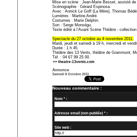
Mise en scène : Jean-Marie Besset, assisté de 
Scénographie : Gérard Espinosa.
Avec : Annick Le Goff (La Mère), Thomas Bédécar
Lumières : Martine André.
Costumes : Marie Delphin.
Son : Serge Monségu.
Texte édité à l’Avant Scène Théâtre - collectio
Spectacle du 27 octobre au 4 novembre 2011.
Mardi, jeudi et samedi à 19 h, mercredi et vendr
Durée : 1 h 45.
Théâtre des 13 Vents, théâtre de Grammont, Mon
Tél. : 04 67 99 25 00.
>> theatre-13vents.com
Annonce
Samedi 8 Octobre 2011
Nouveau commentaire :
Nom * :
Adresse email (non publiée) * :
Site web :