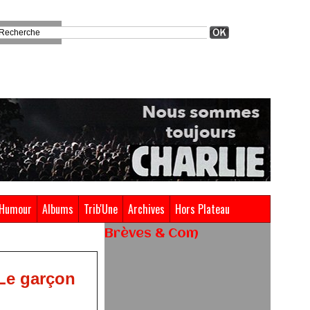
Humour
Albums
Trib'Une
Archives
Hors Plateau
Brèves & Com
"Le garçon
Renouvellement de Rachid
Ouramdane à la tête de Chaillot-
Théâtre national de la danse