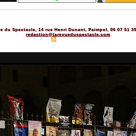
e du Spectacle, 14 rue Henri Dunant, Paimpol, 06 07 51 3
redaction@larevueduspectacle.com
Plan du site
|
Syndication
|
Powered by WM