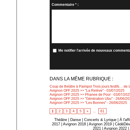
Commentaire * :
Me notifier l'arrivée de nouveaux comment
DANS LA MÊME RUBRIQUE :
Coup de théâtre à Paimpol Trois jours festifs… de 
Avignon OFF 2025 >> "La Relève"
- 03/07/2025
Avignon OFF 2025 >> Phanee de Pool
- 03/07/202
Avignon OFF 2025 >> "Génération Ubu"
- 26/06/2
Avignon OFF 2025 >> "Les Bonnes"
- 26/06/2025
1
2
3
4
5
»
...
61
Théâtre
|
Danse
|
Concerts & Lyrique
|
À l'af
2017
|
Avignon 2018
|
Avignon 2019
|
CédéDév
2021
|
Avignon 2022
|