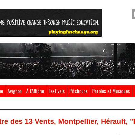
ue
Avignon
À l'Affiche
Festivals
Pitchouns
Paroles et Musiques
tre des 13 Vents, Montpellier, Hérault, 