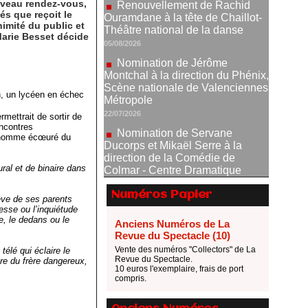
ouveau rendez-vous,
05/08/2026
és que reçoit le
imité du public et
Nomination de Jérôme
Marie Besset décide
Montchal à la direction du Phénix,
Scène nationale de Valenciennes
Métropole
22/07/2026
an, un lycéen en échec
Nomination de Servane
Ducorps et Mikaël Serre à la
ermettrait de sortir de
direction de la Comédie de
encontres
Colmar - Centre Dramatique
un homme écœuré du
National Grand Est Alsace
07/07/2026
ural et de binaire dans
Thomas Jolly et Laëtitia
Guédon nommés à la direction du
Numéros Papier
rêve de ses parents
TNP
nesse ou l’inquiétude
e, le dedans ou le
02/07/2026
Anciens Numéros de La
Revue du Spectacle (10)
Fonds SACD Théâtre : les
Vente des numéros "Collectors" de La
télé qui éclaire le
lauréats 2026
Revue du Spectacle.
ure du frère dangereux,
23/06/2026
10 euros l'exemplaire, frais de port
compris.
Dispositif ARTCENA Écrire
pour le cirque, les lauréats 2026 !