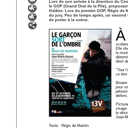
Lors de son arrivée à la direction du Ce
le GOP (Grand Oral de la Pile), proposan
théâtre. Lors du premier GOP, Régis de M
du jury. Peu de temps après, un second t
de porter à la scène.
À
scolair
Elle rê
la misè
détermi
désir 
"Tout l
ce titr
Binaire
pour so
jalouse
dehors,
Pictura
visage 
le dési
Jean-M
Texte : Régis de Martrin.