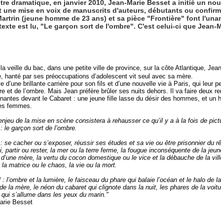
ntre dramatique, en janvier 2010, Jean-Marie Besset a initié un n
t une mise en voix de manuscrits d'auteurs, débutants ou confirm
artrin (jeune homme de 23 ans) et sa pièce "Frontière" font l'unan
exte est lu, "Le garçon sort de l'ombre". C'est celui-ci que Jean-
la veille du bac, dans une petite ville de province, sur la côte Atlantique, Je
e, hanté par ses préoccupations d’adolescent vit seul avec sa mère.
ve d’une brillante carrière pour son fils et d’une nouvelle vie à Paris, qui leur p
re et de l’ombre. Mais Jean préfère brûler ses nuits dehors. Il va faire deux r
nantes devant le Cabaret : une jeune fille lasse du désir des hommes, et 
des femmes.
’enjeu de la mise en scène consistera à rehausser ce qu’il y a à la fois de pict
e : le garçon sort de l’ombre.
 : se cacher ou s’exposer, réussir ses études et sa vie ou être prisonnier du 
i, partir ou rester, la mer ou la terre ferme, la fougue inconséquente de la jeu
 d’une mère, la vertu du cocon domestique ou le vice et la débauche de la vill
 la matrice ou le chaos, la vie ou la mort.
l : l’ombre et la lumière, le faisceau du phare qui balaie l’océan et le halo de la 
de la mère, le néon du cabaret qui clignote dans la nuit, les phares de la voit
r qui s’allume dans les yeux du marin."
arie Besset