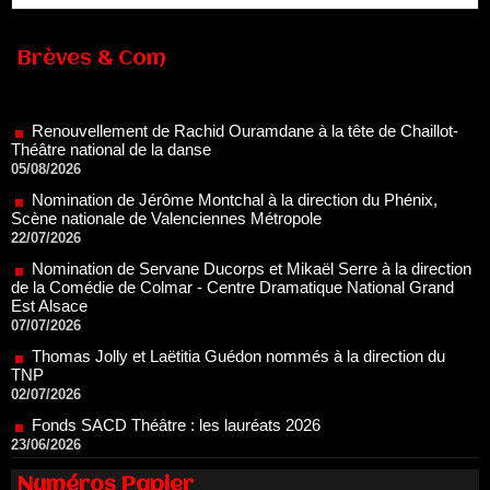
Brèves & Com
Renouvellement de Rachid Ouramdane à la tête de Chaillot-
Théâtre national de la danse
05/08/2026
Nomination de Jérôme Montchal à la direction du Phénix,
Scène nationale de Valenciennes Métropole
22/07/2026
Nomination de Servane Ducorps et Mikaël Serre à la direction
de la Comédie de Colmar - Centre Dramatique National Grand
Est Alsace
07/07/2026
Thomas Jolly et Laëtitia Guédon nommés à la direction du
TNP
02/07/2026
Fonds SACD Théâtre : les lauréats 2026
23/06/2026
Dispositif ARTCENA Écrire pour le cirque, les lauréats 2026 !
20/06/2026
Le palmarès des prix SACD 2026
18/06/2026
Numéros Papier