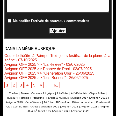
Me notifier l'arrivée de nouveaux commentaires
DANS LA MÊME RUBRIQUE :
Coup de théâtre à Paimpol Trois jours festifs… de la plume à la
scène
- 07/10/2025
Avignon OFF 2025 >> "La Relève"
- 03/07/2025
Avignon OFF 2025 >> Phanee de Pool
- 03/07/2025
Avignon OFF 2025 >> "Génération Ubu"
- 26/06/2025
Avignon OFF 2025 >> "Les Bonnes"
- 26/06/2025
1
2
3
4
5
»
...
61
Théâtre
|
Danse
|
Concerts & Lyrique
|
À l'affiche
|
À l'affiche bis
|
Cirque & Rue
|
Humour
|
Festivals
|
Pitchouns
|
Paroles & Musique
|
Avignon 2017
|
Avignon 2018
|
Avignon 2019
|
CédéDévédé
|
Trib'Une
|
RV du Jour
|
Pièce du boucher
|
Coulisses &
Cie
|
Coin de l’œil
|
Archives
|
Avignon 2021
|
Avignon 2022
|
Avignon 2023
|
Avignon
2024
|
À l'affiche ter
|
Avignon 2025
|
Avignon 2026