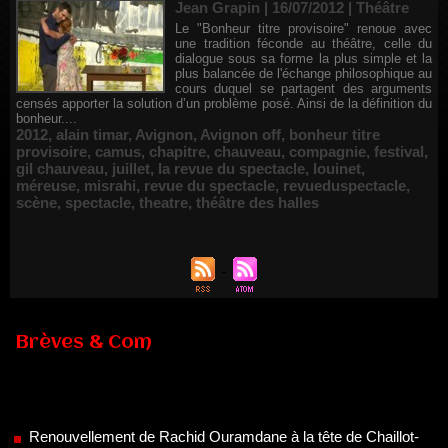
Jean Grapin | 16/07/2012
|
Théâtre
Le "Bonheur titre provisoire" renoue avec
une tradition féconde au théâtre, celle du
dialogue sous sa forme la plus simple et la
plus balancée de l'échange philosophique au
cours duquel se partagent des arguments
censés apporter la solution d’un problème posé. Ainsi de la définition du
bonheur....
2012
,
alain timar
,
Avignon
,
Avignon off
,
bonheur titre
provisoire
,
camus
,
chapitre
,
chauveau
,
compagnie
,
festival
,
gil chauveau
,
juillet
,
la revue du spectacle
,
louinet
,
méreuse
,
misrahi
,
revue du spectacle
,
revueduspectacle
,
scène
,
spectacle
,
theatre
,
théâtre des halles
Brèves & Com
Renouvellement de Rachid Ouramdane à la tête de Chaillot-
Théâtre national de la danse
05/08/2026