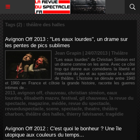
Tags (2) : théâtre des halles
Avignon Off 2013 : "Les eaux lourdes", un drame sur
les pentes de pics sublimes
Jean Grapin | 24/07/2013
|
Théâtre
"Les eaux lourdes" de Christian Siméon est
un drame comme on les aime. Avec ce côté
trop qui donne aux comédiens la liberté et
l’intensité du jeu et au spectateur la satiété
de théâtre. L’histoire se déroule entre 1940
et 1960 en France et côtoie la grande histoire, raconte les guerres
intimes de...
2013
,
avignon off
,
chauveau
,
christian siméon
,
eaux
lourdes
,
élisabeth mazev
,
festival
,
gil chauveau
,
la revue du
spectacle
,
magazine
,
médée
,
revue du spectacle
,
revueduspectacle
,
scene
,
spectacle
,
theatre
,
théâtre
charbon
,
théâtre des halles
,
thierry falvisaner
,
tragédie
Avignon Off 2012 : C'est quoi le bonheur ? Une île
utopique aux couleurs du temps...