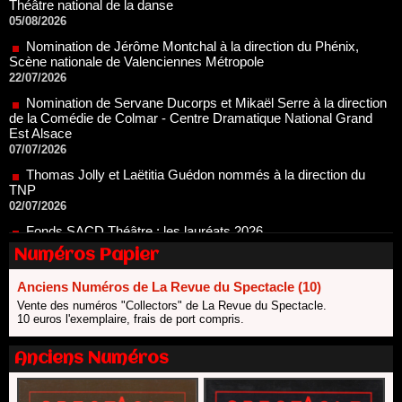
Nomination de Jérôme Montchal à la direction du Phénix,
Scène nationale de Valenciennes Métropole
22/07/2026
Nomination de Servane Ducorps et Mikaël Serre à la direction
de la Comédie de Colmar - Centre Dramatique National Grand
Est Alsace
07/07/2026
Thomas Jolly et Laëtitia Guédon nommés à la direction du
TNP
02/07/2026
Fonds SACD Théâtre : les lauréats 2026
23/06/2026
Dispositif ARTCENA Écrire pour le cirque, les lauréats 2026 !
20/06/2026
Numéros Papier
Le palmarès des prix SACD 2026
Anciens Numéros de La Revue du Spectacle (10)
18/06/2026
Vente des numéros "Collectors" de La Revue du Spectacle.
Les 10 lauréats du Fonds Grandes Formes Théâtre 2026
10 euros l'exemplaire, frais de port compris.
SACD
13/06/2026
Anciens Numéros
Nomination de Nathalie Garraud et Olivier Saccomano à la
direction du Théâtre de Gennevilliers - CDN