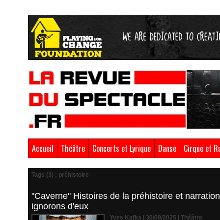
Accueil
Théâtre
Concerts et Lyrique
Danse
Cirque et R
Tags (3) : préhistoire
"Caverne" Histoires de la préhistoire et narrati
ignorons d'eux
Yves Kafka | 30/09/2025
|
Théâtre