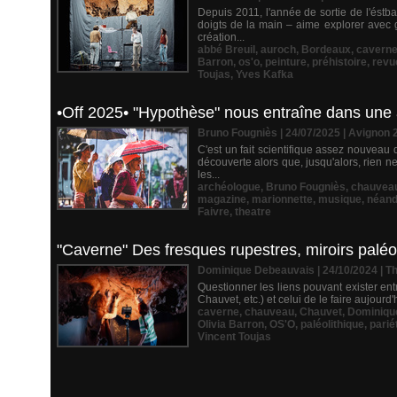
Depuis 2011, l'année de sortie de l'éstb
doigts de la main – aime explorer avec 
création...
abbé Breuil
,
auroch
,
Bordeaux
,
cavern
Barron
,
os'o
,
peinture
,
préhistoire
,
revu
Toujas
,
Yves Kafka
•Off 2025• "Hypothèse" nous entraîne dans une a
Bruno Fougniès | 24/07/2025
|
Avignon 
C'est un fait scientifique assez nouveau
découverte alors que, jusqu'alors, rien n
les...
archéologue
,
Bruno Fougniès
,
chauvea
magazine
,
marionnette
,
musique
,
néand
Faivre
,
theatre
"Caverne" Des fresques rupestres, miroirs paléol
Dominique Debeauvais | 24/10/2024
|
Th
Questionner les liens pouvant exister en
Chauvet, etc.) et celui de le faire aujourd
caverne
,
chauveau
,
Chauvet
,
Dominiqu
Olivia Barron
,
OS'O
,
paléolithique
,
parié
Vincent Toujas