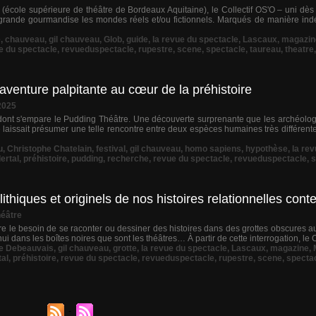
a (école supérieure de théâtre de Bordeaux Aquitaine), le Collectif OS'O – uni dès
grande gourmandise les mondes réels et/ou fictionnels. Marqués de manière indé
e
,
chauveau
,
gil chauveau
,
Glob
,
guide
,
la revue du spectacle
,
Lascaux
,
magazin
e du spectacle
,
revueduspectacle
,
rupestre
,
scene
,
spectacle
,
taureau
,
theatre
venture palpitante au cœur de la préhistoire
2025
 dont s'empare le Pudding Théâtre. Une découverte surprenante que les archéologu
e laissait présumer une telle rencontre entre deux espèces humaines très différente
u
,
Christophe Chatelain
,
festival
,
gil chauveau
,
homo sapiens
,
hypothèse
,
la re
ertal
,
préhistoire
,
pudding
,
recherche
,
revue du spectacle
,
revueduspectacle
,
s
ithiques et originels de nos histoires relationnelles con
éâtre
tre le besoin de se raconter ou dessiner des histoires dans des grottes obscures a
'hui dans les boîtes noires que sont les théâtres… À partir de cette interrogation, le 
e Debeauvais
,
gil chauveau
,
grotte
,
la revue du spectacle
,
Lascaux
,
magazine
,
tal
,
préhistoire
,
revue du spectacle
,
revueduspectacle
,
rupestre
,
scene
,
specta