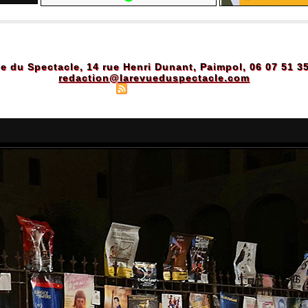
e du Spectacle, 14 rue Henri Dunant, Paimpol, 06 07 51 3
redaction@larevueduspectacle.com
Plan du site
|
Syndication
|
Powered by WM