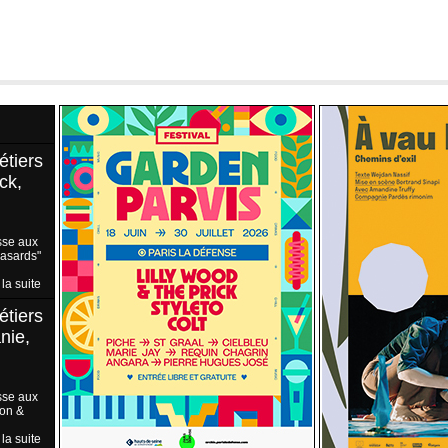
étiers
ck,
sse aux
Hasards"
 la suite
étiers
nie,
sse aux
ion &
 la suite