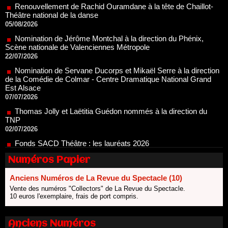
05/08/2026
Nomination de Jérôme Montchal à la direction du Phénix,
Scène nationale de Valenciennes Métropole
22/07/2026
Nomination de Servane Ducorps et Mikaël Serre à la direction
de la Comédie de Colmar - Centre Dramatique National Grand
Est Alsace
07/07/2026
Thomas Jolly et Laëtitia Guédon nommés à la direction du
TNP
02/07/2026
Fonds SACD Théâtre : les lauréats 2026
23/06/2026
Dispositif ARTCENA Écrire pour le cirque, les lauréats 2026 !
20/06/2026
Numéros Papier
Le palmarès des prix SACD 2026
Anciens Numéros de La Revue du Spectacle (10)
18/06/2026
Vente des numéros "Collectors" de La Revue du Spectacle.
Les 10 lauréats du Fonds Grandes Formes Théâtre 2026
10 euros l'exemplaire, frais de port compris.
SACD
13/06/2026
Anciens Numéros
Nomination de Nathalie Garraud et Olivier Saccomano à la