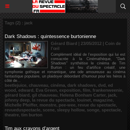
Tags (2) : jack
Dark Shadows : quintessence burtonienne
Gérard Biard | 23/05/2012
|
Coin de
l’œil
Complément idéal de l’exposition qui lui est
consacrée à la Cinémathèque, "Dark
Shadows" synthétise le cinéma de Tim
Burton : un feu d’artifice créatif, une
symphonie gothique et romantique, une ode amoureuse au cinéma
fantastique populaire, un plaidoyer débordant d’humour pour les héros à
côté de...
beetlejuice
,
chauveau
,
cinéma
,
dark shadows
,
dvd
,
ed
wood
,
edward
,
Eva Green
,
exposition
,
film
,
frankenweenie
,
gérard biard
,
gil chauveau
,
Helena Bonham Carter
,
jack
,
johnny deep
,
la revue du spectacle
,
louinet
,
magazine
,
Michelle Pfeiffer
,
monstre
,
pee-wee
,
revue du spectacle
,
revueduspectacle
,
scene
,
sleepy hollow
,
songe
,
spectacle
,
theatre
,
tim burton
Tim aux crayons d’argent