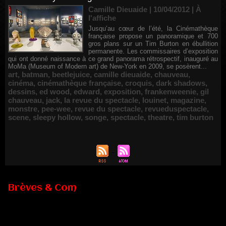
Camille Dieuaide | 10/04/2012
|
À
l'affiche
Jusqu’au cœur de l’été, la Cinémathèque
française propose un panoramique et 700
gros plans sur un Tim Burton en ébullition
permanente. Les commissaires d’exposition
qui ont donné naissance à ce grand panorama rétrospectif, inauguré au
MoMa (Museum of Modern art) de New-York en 2009, se posèrent...
art
,
batman
,
beetlejuice
,
camille dieuaide
,
chauveau
,
cinéma
,
cinémathèque française
,
croquis
,
dark shadows
,
dessins
,
ed wood
,
edward
,
exposition
,
frankenweenie
,
gil
chauveau
,
jack
,
la revue du spectacle
,
louinet
,
magazine
,
monstre
,
pee-wee
,
revue du spectacle
,
revueduspectacle
,
scene
,
sleepy hollow
,
songe
,
spectacle
,
theatre
,
tim burton
Brèves & Com
Renouvellement de Rachid Ouramdane à la tête de Chaillot-
Théâtre national de la danse