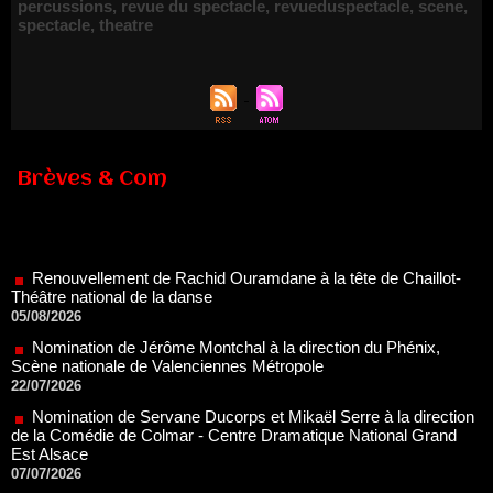
percussions
,
revue du spectacle
,
revueduspectacle
,
scene
,
spectacle
,
theatre
Brèves & Com
Renouvellement de Rachid Ouramdane à la tête de Chaillot-
Théâtre national de la danse
05/08/2026
Nomination de Jérôme Montchal à la direction du Phénix,
Scène nationale de Valenciennes Métropole
22/07/2026
Nomination de Servane Ducorps et Mikaël Serre à la direction
de la Comédie de Colmar - Centre Dramatique National Grand
Est Alsace
07/07/2026
Thomas Jolly et Laëtitia Guédon nommés à la direction du
TNP