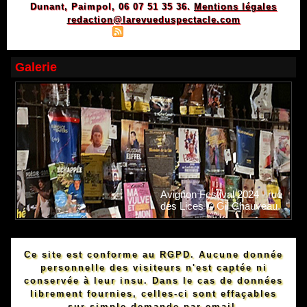
Dunant, Paimpol, 06 07 51 35 36.
Mentions légales
redaction@larevueduspectacle.com
|
|
Plan du site
Syndication
Powered by WM
Galerie
Avignon Festival 2024 - rue
des Lices © Gil Chauveau.
Ce site est conforme au RGPD. Aucune donnée
personnelle des visiteurs n'est captée ni
conservée à leur insu. Dans le cas de données
librement fournies, celles-ci sont effaçables
sur simple demande par email.