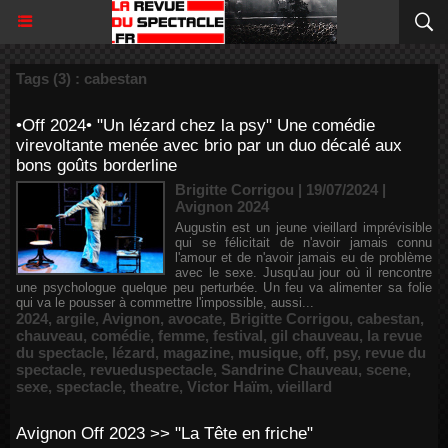
Tags (3) : cabestan
•Off 2024• "Un lézard chez la psy" Une comédie
virevoltante menée avec brio par un duo décalé aux
bons goûts borderline
Brigitte Corrigou | 19/07/2024
|
Avignon 2024
Augustin est un jeune vieillard imprévisible
qui se félicitait de n'avoir jamais connu
l'amour et de n'avoir jamais eu de problème
avec le sexe. Jusqu'au jour où il rencontre
une psychologue quelque peu perturbée. Un feu va alimenter sa folie
qui va le pousser à commettre l'impossible, aussi...
2024
,
argile
,
Avignon
,
avocate
,
Brigitte Corrigou
,
cabestan
,
chauveau
,
comédie
,
femme
,
festival
,
gil chauveau
,
la revue
du spectacle
,
lézard
,
magazine
,
musique
,
off
,
psy
,
revue du
spectacle
,
revueduspectacle
,
Sandrine Chauveau
,
scene
,
sexe
,
spectacle
,
theatre
,
Victor Haïm
,
vieillard
Avignon Off 2023 >> "La Tête en friche"