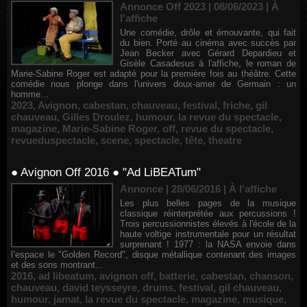
Annonce Off 2023 | 08/06/2023
|
À
l'affiche
Une comédie, drôle et émouvante, qui fait
du bien. Porté au cinéma avec succès par
Jean Becker avec Gérard Depardieu et
Gisèle Casadesus à l'affiche, le roman de
Marie-Sabine Roger est adapté pour la première fois au théâtre. Cette
comédie nous plonge dans l'univers doux-amer de Germain : un
homme...
2023
,
Avignon
,
cabestan
,
chauveau
,
festival
,
friche
,
gil
chauveau
,
Gilles Droulez
,
humour
,
la revue du spectacle
,
magazine
,
Marie-Sabine Roger
,
off
,
revue du spectacle
,
revueduspectacle
,
scene
,
spectacle
,
tête
,
theatre
● Avignon Off 2016 ● "Ad LiBEATum"
Annonce | 28/06/2016
|
À l'affiche
Les plus belles pages de la musique
classique réinterprétée aux percussions !
Trois percussionnistes élevés à l'école de la
haute voltige instrumentale pour un résultat
surprenant ! 1977 : la NASA envoie dans
l’espace le "Golden Record", disque métallique contenant des images
et des sons montrant...
2016
,
ad libeatum
,
avignon off
,
batterie
,
cabestan
,
chanson
,
chauveau
,
david teysseyre
,
drums
,
festival
,
gil chauveau
,
humour
,
jamat
,
la revue du spectacle
,
magazine
,
musique
,