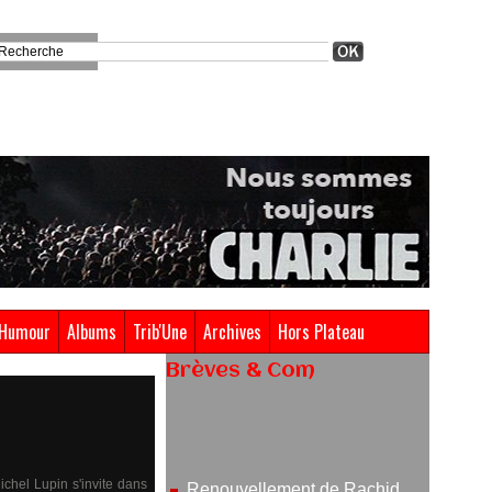
Humour
Albums
Trib'Une
Archives
Hors Plateau
Brèves & Com
Renouvellement de Rachid
Ouramdane à la tête de Chaillot-
Théâtre national de la danse
05/08/2026
ichel Lupin s'invite dans