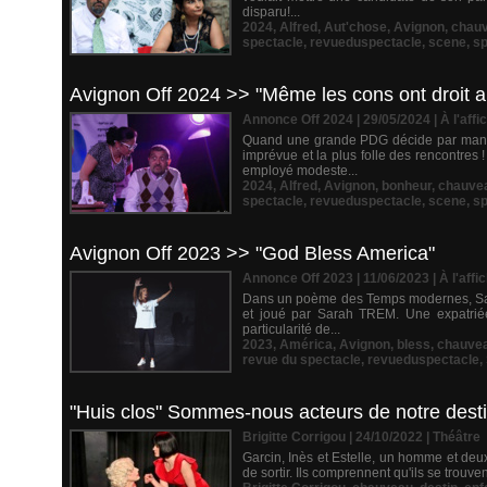
disparu!...
2024
,
Alfred
,
Aut'chose
,
Avignon
,
chau
spectacle
,
revueduspectacle
,
scene
,
sp
Avignon Off 2024 >> "Même les cons ont droit 
Annonce Off 2024 | 29/05/2024
|
À l'affi
Quand une grande PDG décide par manque 
imprévue et la plus folle des rencontre
employé modeste...
2024
,
Alfred
,
Avignon
,
bonheur
,
chauve
spectacle
,
revueduspectacle
,
scene
,
sp
Avignon Off 2023 >> "God Bless America"
Annonce Off 2023 | 11/06/2023
|
À l'affi
Dans un poème des Temps modernes, Sara
et joué par Sarah TREM. Une expatriée 
particularité de...
2023
,
América
,
Avignon
,
bless
,
chauve
revue du spectacle
,
revueduspectacle
,
"Huis clos" Sommes-nous acteurs de notre desti
Brigitte Corrigou | 24/10/2022
|
Théâtre
Garcin, Inès et Estelle, un homme et deu
de sortir. Ils comprennent qu'ils se trouve