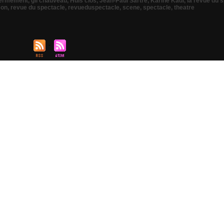
ermement
,
gil chauveau
,
Huis clos
,
Jean-Paul Sartre
,
Karine Kadi
,
la revue du 
son
,
revue du spectacle
,
revueduspectacle
,
scene
,
spectacle
,
theatre