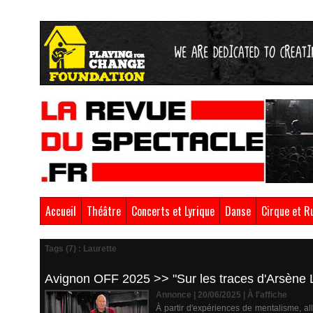
Accueil
Théâtre
Concerts et Lyrique
Danse
Cirque et R
Tags (7) : Laurette
Avignon OFF 2025 >> "Sur les traces d'Arsène L
Annonce | 20/06/2025
|
À l'affiche
À partir d'expériences de mentalisme, al