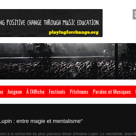
ue
Avignon
À l'Affiche
Festivals
Pitchouns
Paroles et Musiques
upin : entre magie et mentalisme"
lons à la recherche du plus précieux trésor d'Arsène Lupin. Le mentaliste Jean-M