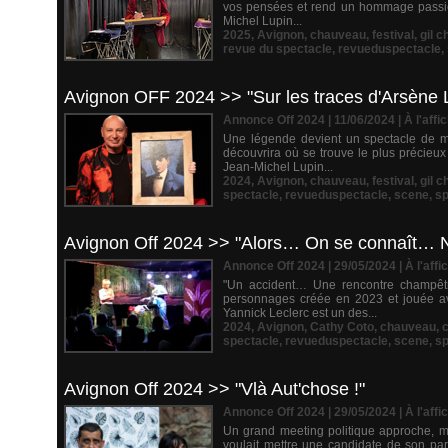
vos pensées et rend un hommage passio
Michel Lupin...
2025
,
Avignon
,
chauveau
,
festival
,
gil 
revue du spectacle
,
revueduspectacle
,
Avignon OFF 2024 >> "Sur les traces d'Arsène L
Annonce Off 2024 | 11/06/2024
|
À l'affi
Une légende devient un spectacle de m
découvrira où se trouve le plus précieu
Jean-Michel Lupin...
2024
,
Avignon
,
chauveau
,
festival
,
gil 
spectacle
,
revueduspectacle
,
scene
,
sp
Avignon Off 2024 >> "Alors… On se connaît… 
Annonce Off 2024 | 29/05/2024
|
À l'affi
"Un accident… Une rencontre champêt
personnages créée en 2023 et jouée avec
Yannick Leclerc est un des...
2024
,
Avignon
,
Cathy Coto
,
chauveau
,
c
spectacle
,
revueduspectacle
,
scene
,
sp
Avignon Off 2024 >> "Vlà Aut'chose !"
Annonce Off 2024 | 29/05/2024
|
À l'affi
Un grand meeting politique approche, mai
voulait mettre une candidate de son part