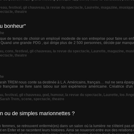
veau
,
festival
,
gil chauveau
,
la revue du spectacle
,
Laurette
,
magazine
,
musique
ectacle
,
theatre
au bonheur"
che
de temps de choisir un employé modeste de son entreprise pour faire un enfant
s ! Quand une grande PDG , qui dirige plus de 2 500 personnes, décide par manqu
au
,
cons
,
festival
,
gil chauveau
,
la revue du spectacle
,
Laurette
,
magazine
,
musi
ectacle
,
theatre
che
h TREM nous conte sa destinée à L.A. Américains, français… nul ne sera épargn
française se livre sans tabou sur son expérience américaine. Créatrice d'un 
au
,
festival
,
gil chauveau
,
god
,
humour
,
la revue du spectacle
,
Laurette
,
los Ang
Sarah Trem
,
scene
,
spectacle
,
theatre
n ou de simples marionnettes ?
x femmes, se retrouvent enfermé(es) dans un salon où la lumière ne s'éteint pas et
nt en Enfer et se racontent leurs histoires. Ainsi se noueront entre eux des relations