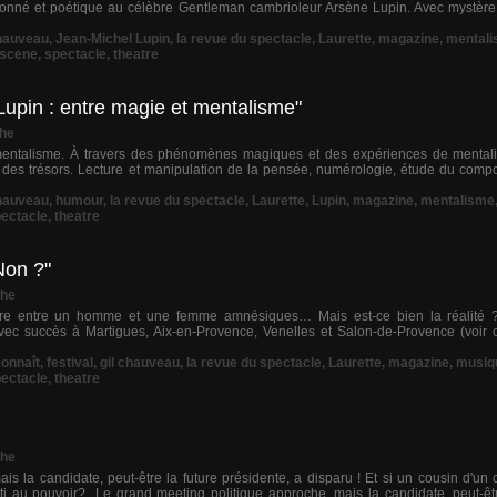
nné et poétique au célèbre Gentleman cambrioleur Arsène Lupin. Avec mystère,
chauveau
,
Jean-Michel Lupin
,
la revue du spectacle
,
Laurette
,
magazine
,
mental
scene
,
spectacle
,
theatre
upin : entre magie et mentalisme"
che
entalisme. À travers des phénomènes magiques et des expériences de mental
x des trésors. Lecture et manipulation de la pensée, numérologie, étude du comp
chauveau
,
humour
,
la revue du spectacle
,
Laurette
,
Lupin
,
magazine
,
mentalisme
ectacle
,
theatre
Non ?"
che
re entre un homme et une femme amnésiques… Mais est-ce bien la réalité
 succès à Martigues, Aix-en-Provence, Venelles et Salon-de-Provence (voir cri
onnaît
,
festival
,
gil chauveau
,
la revue du spectacle
,
Laurette
,
magazine
,
musiq
ectacle
,
theatre
che
s la candidate, peut-être la future présidente, a disparu ! Et si un cousin d'un
i au pouvoir?...Le grand meeting politique approche, mais la candidate, peut-êtr