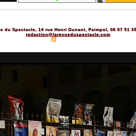
e du Spectacle, 14 rue Henri Dunant, Paimpol, 06 07 51 3
redaction@larevueduspectacle.com
Plan du site
|
Syndication
|
Powered by WM