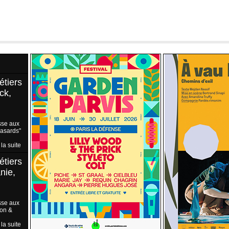
étiers
ck,
sse aux
Hasards"
 la suite
étiers
nie,
sse aux
ion &
 la suite