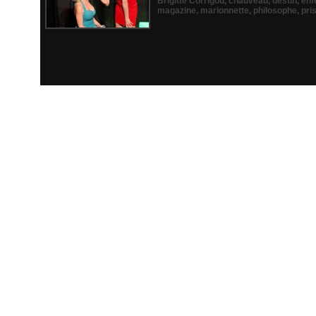
Brigitte Corrigou
,
chauveau
,
destin
,
enf
magazine
,
marionnette
,
philosophe
,
pri