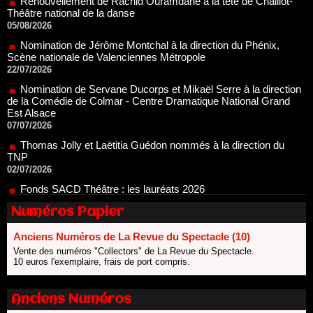
Nomination de Jérôme Montchal à la direction du Phénix,
Scène nationale de Valenciennes Métropole
22/07/2026
Nomination de Servane Ducorps et Mikaël Serre à la direction
de la Comédie de Colmar - Centre Dramatique National Grand
Est Alsace
07/07/2026
Thomas Jolly et Laëtitia Guédon nommés à la direction du
TNP
02/07/2026
Fonds SACD Théâtre : les lauréats 2026
23/06/2026
Dispositif ARTCENA Écrire pour le cirque, les lauréats 2026 !
20/06/2026
Numéros Papier
Le palmarès des prix SACD 2026
Anciens Numéros de La Revue du Spectacle (10)
18/06/2026
Vente des numéros "Collectors" de La Revue du Spectacle.
Les 10 lauréats du Fonds Grandes Formes Théâtre 2026
10 euros l'exemplaire, frais de port compris.
SACD
13/06/2026
Anciens Numéros
Nomination de Nathalie Garraud et Olivier Saccomano à la