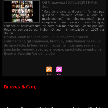
Gil Chauveau | 30/03/2020
|
RV du
Jour
"Mais vivre sans tendresse, il n'en est pas
question"… Valentin Vander a réuni 45
musiciens(nes) et chanteurs(ses) pour
interpréter une version symphonique,
confinée et bouleversante, de cette sublime chanson - écrite par Noël
Roux et composée par Hubert Giraud – immortalisée en 1963 par
Bourvil....
Bourvil
,
chanson
,
chauveau
,
clip
,
collectif
,
concert
,
confinement
,
gil chauveau
,
humour
,
Julia Vander
,
la revue
du spectacle
,
la tendresse
,
magazine
,
musique
,
revue du
spectacle
,
revueduspectacle
,
scene
,
spectacle
,
symphonie
,
theatre
,
Valentin Vander
,
vidéo
Brèves & Com
Renouvellement de Rachid Ouramdane à la tête de Chaillot-
Théâtre national de la danse
05/08/2026