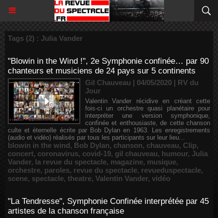
Tags (2) : Julia Vander
"Blowin in the Wind !", 2e Symphonie confinée… par 90
chanteurs et musiciens de 24 pays sur 5 continents
Gil Chauveau | 04/05/2020
|
RV du
Jour
Valentin Vander récidive en créant cette
fois-ci un orchestre quasi planétaire pour
interpréter une version symphonique,
confinée et enthousiaste, de cette chanson
culte et éternelle écrite par Bob Dylan en 1963. Les enregistrements
(audio et vidéo) réalisés par tous les participants sur leur lieu...
blowin in the wind
,
Bob Dylan
,
chanson
,
chauveau
,
Clip
,
concert
,
coronavirus
,
covid-19
,
gil chauveau
,
humour
,
Julia
Vander
,
la revue du spectacle
,
magazine
,
musique
,
orchestre
,
paroles
,
revue du spectacle
,
revueduspectacle
,
scene
,
spectacle
,
theatre
,
Valentin Vander
,
vidéo
"La Tendresse", Symphonie Confinée interprétée par 45
artistes de la chanson française