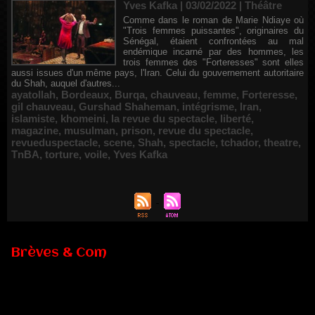
Yves Kafka | 03/02/2022
|
Théâtre
Comme dans le roman de Marie Ndiaye où
"Trois femmes puissantes", originaires du
Sénégal, étaient confrontées au mal
endémique incarné par des hommes, les
trois femmes des "Forteresses" sont elles
aussi issues d'un même pays, l'Iran. Celui du gouvernement autoritaire
du Shah, auquel d'autres...
ayatollah
,
Bordeaux
,
Burqa
,
chauveau
,
femme
,
Forteresse
,
gil chauveau
,
Gurshad Shaheman
,
intégrisme
,
Iran
,
islamiste
,
khomeini
,
la revue du spectacle
,
liberté
,
magazine
,
musulman
,
prison
,
revue du spectacle
,
revueduspectacle
,
scene
,
Shah
,
spectacle
,
tchador
,
theatre
,
TnBA
,
torture
,
voile
,
Yves Kafka
Brèves & Com
Renouvellement de Rachid Ouramdane à la tête de Chaillot-
Théâtre national de la danse