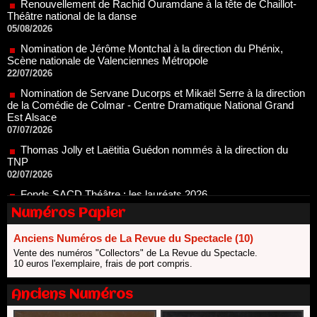
05/08/2026
Nomination de Jérôme Montchal à la direction du Phénix,
Scène nationale de Valenciennes Métropole
22/07/2026
Nomination de Servane Ducorps et Mikaël Serre à la direction
de la Comédie de Colmar - Centre Dramatique National Grand
Est Alsace
07/07/2026
Thomas Jolly et Laëtitia Guédon nommés à la direction du
TNP
02/07/2026
Fonds SACD Théâtre : les lauréats 2026
23/06/2026
Dispositif ARTCENA Écrire pour le cirque, les lauréats 2026 !
20/06/2026
Numéros Papier
Le palmarès des prix SACD 2026
Anciens Numéros de La Revue du Spectacle (10)
18/06/2026
Vente des numéros "Collectors" de La Revue du Spectacle.
Les 10 lauréats du Fonds Grandes Formes Théâtre 2026
10 euros l'exemplaire, frais de port compris.
SACD
13/06/2026
Anciens Numéros
Nomination de Nathalie Garraud et Olivier Saccomano à la