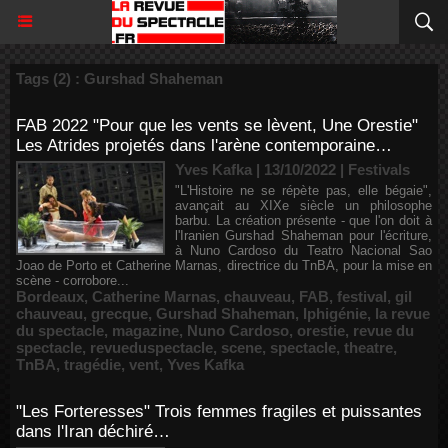
Tags (2) : Gurshad Shaheman
FAB 2022 "Pour que les vents se lèvent, Une Orestie"
Les Atrides projetés dans l'arène contemporaine…
Yves Kafka | 13/10/2022
|
Festivals
"L'Histoire ne se répète pas, elle bégaie",
avançait au XIXe siècle un philosophe
barbu. La création présente - que l'on doit à
l'Iranien Gurshad Shaheman pour l'écriture,
à Nuno Cardoso du Teatro Nacional Sao
Joao de Porto et Catherine Marnas, directrice du TnBA, pour la mise en
scène - corrobore...
Bordeaux
,
Catherine Marnas
,
chauveau
,
FAB
,
festival
,
gil
chauveau
,
grecque
,
Gurshad Shaheman
,
Iphigénie
,
la revue
du spectacle
,
magazine
,
Nuno Cardoso
,
orestie
,
revue du
spectacle
,
revueduspectacle
,
scene
,
spectacle
,
theatre
,
TnBA
,
tragédie
,
vent
,
Yves Kafka
"Les Forteresses" Trois femmes fragiles et puissantes
dans l'Iran déchiré…