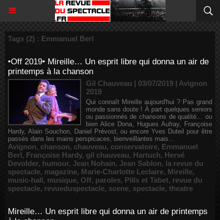
Tags (2) : Emmanuel Berl
•Off 2019• Mireille… Un esprit libre qui donna un air de
printemps à la chanson
Gil Chauveau | 03/07/2019
|
Avignon
2019
Qui connaît Mireille aujourd'hui ? Pas grand
monde sans doute ! À part quelques seniors
ou passionnés de chansons de qualité… ou
bien Alice Dona, Hugues Aufray, Françoise
Hardy, Alain Souchon, Daniel Prévost, ou encore Yves Duteil pour être
passés dans les mains perspicaces, bienveillantes mais...
Avignon
,
chanson
,
chauveau
,
conservatoire
,
Emmanuel
Berl
,
Françoise Hardy
,
gil chauveau
,
Hartuch
,
Hervé
Devolder
,
humour
,
Jean Nohain
,
Jean Sablon
,
la revue du
spectacle
,
magazine
,
Marie-Charlotte Leclaire
,
Mireille
,
music-hall
,
musique
,
Off
,
paroles
,
Pills et Tabet
,
revue du
spectacle
,
revueduspectacle
,
scene
,
spectacle
,
theatre
Mireille… Un esprit libre qui donna un air de printemps