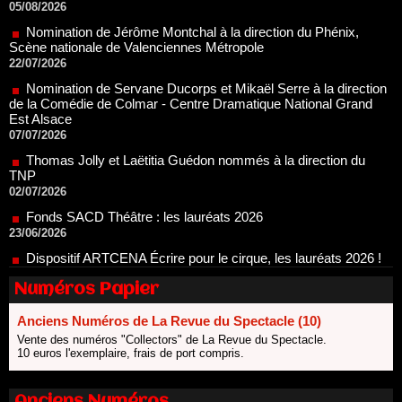
Scène nationale de Valenciennes Métropole
22/07/2026
Nomination de Servane Ducorps et Mikaël Serre à la direction
de la Comédie de Colmar - Centre Dramatique National Grand
Est Alsace
07/07/2026
Thomas Jolly et Laëtitia Guédon nommés à la direction du
TNP
02/07/2026
Fonds SACD Théâtre : les lauréats 2026
23/06/2026
Dispositif ARTCENA Écrire pour le cirque, les lauréats 2026 !
20/06/2026
Le palmarès des prix SACD 2026
18/06/2026
Numéros Papier
Les 10 lauréats du Fonds Grandes Formes Théâtre 2026
SACD
Anciens Numéros de La Revue du Spectacle (10)
13/06/2026
Vente des numéros "Collectors" de La Revue du Spectacle.
10 euros l'exemplaire, frais de port compris.
Nomination de Nathalie Garraud et Olivier Saccomano à la
direction du Théâtre de Gennevilliers - CDN
13/06/2026