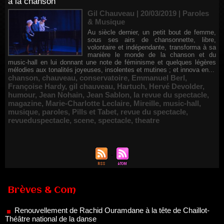
à la chanson
Gil Chauveau | 20/03/2019
|
Paroles
& Musique
Au siècle dernier, un petit bout de femme,
sous ses airs de chansonnette, libre,
volontaire et indépendante, transforma à sa
manière le monde de la chanson et du
music-hall en lui donnant une note de féminisme et quelques légères
mélodies aux tonalités joyeuses, insolentes et mutines ; et innova en...
chanson
,
chauveau
,
conservatoire
,
Emmanuel Berl
,
Françoise Hardy
,
gil chauveau
,
Hartuch
,
Hervé Devolder
,
humour
,
Jean Nohain
,
Jean Sablon
,
la revue du spectacle
,
magazine
,
Marie-Charlotte Leclaire
,
Mireille
,
music-hall
,
musique
,
paroles
,
Pills et Tabet
,
revue du spectacle
,
revueduspectacle
,
scene
,
spectacle
,
theatre
Brèves & Com
Renouvellement de Rachid Ouramdane à la tête de Chaillot-
Théâtre national de la danse
05/08/2026
Nomination de Jérôme Montchal à la direction du Phénix,