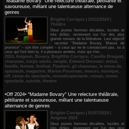
"Madame Bovary" Une relecture théâtrale, pétillante et
savoureuse, mêlant une talentueuse alternance de
genres
Brigitte Corrigou | 23/12/2024
|
Théâtre
Deux jeunes femmes décalées, lucides et
très drôles, reviennent sur l'un des plus
grands romans de la littérature. Leur objectif
: raconter "Madame Bovary, Mœurs de
province" – son titre complet – à ceux qui ne le connaissent pas, ou à
ceux qui l'ont bien lu, il a plusieurs années, mais qui n'en...
2024
,
Avignon
,
Bovary
,
Brigitttte Corrigou
,
Camille Broquet
,
chauveau
,
corps saints
,
couple
,
Edward Decesari
,
ennui
,
famille
,
femme
,
festival
,
Flaubert
,
gil chauveau
,
la revue du
spectacle
,
magazine
,
Marion Pouvreau
,
mœurs
,
musique
,
off
,
revue du spectacle
,
revueduspectacle
,
roman
,
scene
,
spectacle
,
suicide
,
theatre
•Off 2024• "Madame Bovary" Une relecture théâtrale,
pétillante et savoureuse, mêlant une talentueuse
alternance de genres
Brigitte Corrigou | 01/07/2024
|
Avignon 2024
Deux jeunes femmes décalées, lucides et
très drôles, reviennent sur l'un des plus