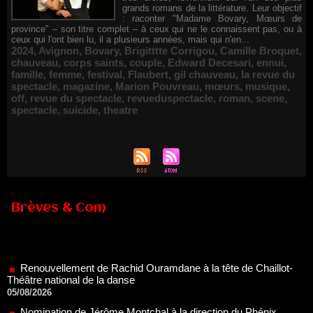
grands romans de la littérature. Leur objectif
: raconter "Madame Bovary, Mœurs de
province" – son titre complet – à ceux qui ne le connaissent pas, ou à
ceux qui l'ont bien lu, il a plusieurs années, mais qui n'en...
2024
,
Avignon
,
Bovary
,
Brigitttte Corrigou
,
Camille Broquet
,
chauveau
,
corps saints
,
couple
,
Edward Decesari
,
ennui
,
famille
,
femme
,
festival
,
Flaubert
,
gil chauveau
,
la revue du
spectacle
,
magazine
,
Marion Pouvreau
,
mœurs
,
musique
,
off
,
revue du spectacle
,
revueduspectacle
,
roman
,
scene
,
spectacle
,
suicide
,
theatre
Brèves & Com
Renouvellement de Rachid Ouramdane à la tête de Chaillot-
Théâtre national de la danse
05/08/2026
Nomination de Jérôme Montchal à la direction du Phénix,
Scène nationale de Valenciennes Métropole
22/07/2026