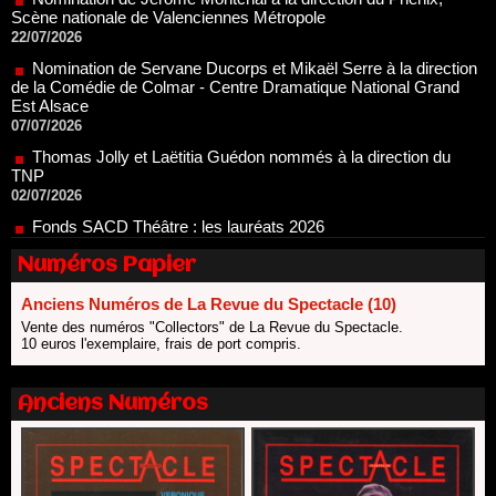
Nomination de Servane Ducorps et Mikaël Serre à la direction
de la Comédie de Colmar - Centre Dramatique National Grand
Est Alsace
07/07/2026
Thomas Jolly et Laëtitia Guédon nommés à la direction du
TNP
02/07/2026
Fonds SACD Théâtre : les lauréats 2026
23/06/2026
Dispositif ARTCENA Écrire pour le cirque, les lauréats 2026 !
20/06/2026
Numéros Papier
Le palmarès des prix SACD 2026
18/06/2026
Anciens Numéros de La Revue du Spectacle (10)
Vente des numéros "Collectors" de La Revue du Spectacle.
Les 10 lauréats du Fonds Grandes Formes Théâtre 2026
10 euros l'exemplaire, frais de port compris.
SACD
13/06/2026
Anciens Numéros
Nomination de Nathalie Garraud et Olivier Saccomano à la
direction du Théâtre de Gennevilliers - CDN
13/06/2026
Dispositif SACD Auteurs d'espaces : les lauréats 2026
18/03/2026