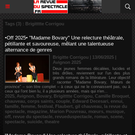
Tags (3) : Brigitttte Corrigou
•Off 2025• "Madame Bovary" Une relecture théâtrale,
pétillante et savoureuse, mêlant une talentueuse
alternance de genres
Brigitte Corrigou | 13/06/2025
|
Avignon 2025
Deux jeunes femmes décalées, lucides et
très drôles, reviennent sur l'un des plus
grands romans de la littérature. Leur objectif
: raconter "Madame Bovary, Mœurs de
province" – son titre complet – à ceux qui ne le connaissent pas, ou à
ceux qui l'ont bien lu, il a plusieurs années, mais qui n'en...
2025
,
Avignon
,
Bovary
,
Brigitttte Corrigou
,
Camille Broquet
,
chauveau
,
corps saints
,
couple
,
Edward Decesari
,
ennui
,
famille
,
femme
,
festival
,
Flaubert
,
gil chauveau
,
la revue du
spectacle
,
magazine
,
Marion Pouvreau
,
mœurs
,
musique
,
off
,
revue du spectacle
,
revueduspectacle
,
roman
,
scene
,
spectacle
,
suicide
,
theatre