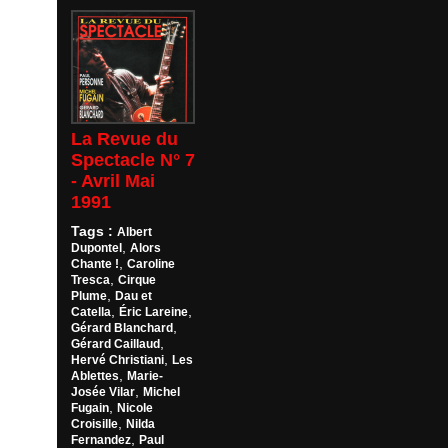
La Revue du
Spectacle N° 7
- Avril Mai
1991
Tags :
Albert
,
Dupontel
Alors
,
Chante !
Caroline
,
Tresca
Cirque
,
Plume
Dau et
,
,
Catella
Éric Lareine
,
Gérard Blanchard
,
Gérard Caillaud
,
Hervé Christiani
Les
,
Ablettes
Marie-
,
Josée Vilar
Michel
,
Fugain
Nicole
,
Croisille
Nilda
,
Fernandez
Paul