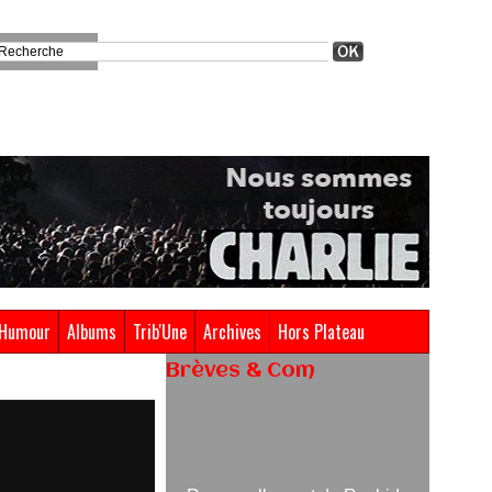
Humour
Albums
Trib'Une
Archives
Hors Plateau
Brèves & Com
Renouvellement de Rachid
Ouramdane à la tête de Chaillot-
Théâtre national de la danse
05/08/2026