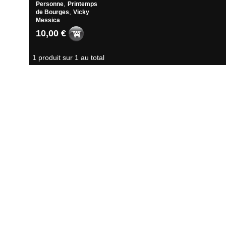
,
Personne
Printemps
,
de Bourges
Vicky
Messica
10,00 €
1 produit sur 1 au total
Suivi de commande
|
Conditions générales de ventes
|
Votre panier
|
Nous conta