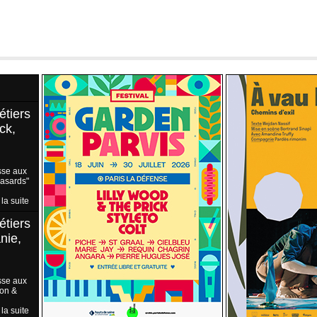
étiers
ck,
sse aux
Hasards"
 la suite
étiers
nie,
sse aux
ion &
 la suite