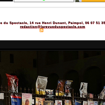
e du Spectacle, 14 rue Henri Dunant, Paimpol, 06 07 51 3
redaction@larevueduspectacle.com
Plan du site
|
Syndication
|
Powered by WM