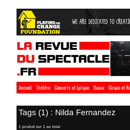
Accueil
Théâtre
Concerts et Lyrique
Danse
Cirque et R
Retour à la boutique
Tags (1) : Nilda Fernandez
1 produit sur 1 au total