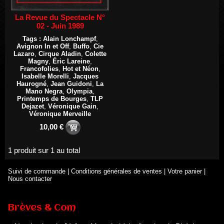
La Revue du Spectacle N°
02 - Juin 1989
Tags :
Alain Lonchampf
,
Avignon In et Off
,
Buffo
,
Cie
Lazaro
,
Cirque Aladin
,
Colette
Magny
,
Éric Lareine
,
Francofolies
,
Hot et Néon
,
Isabelle Morelli
,
Jacques
Haurogné
,
Jean Guidoni
,
La
Mano Negra
,
Olympia
,
Printemps de Bourges
,
TLP
Dejazet
,
Véronique Gain
,
Véronique Merveille
10,00 €
1 produit sur 1 au total
Suivi de commande
|
Conditions générales de ventes
|
Votre panier
|
Renouvellement de Rachid Ouramdane à la tête de Chaillot-
Nous contacter
Théâtre national de la danse
05/08/2026
Nomination de Jérôme Montchal à la direction du Phénix,
Brèves & Com
Scène nationale de Valenciennes Métropole
22/07/2026