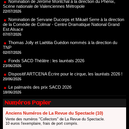
Nomination de Servane Ducorps et Mikaël Serre à la direction
de la Comédie de Colmar - Centre Dramatique National Grand
Est Alsace
07/07/2026
Thomas Jolly et Laëtitia Guédon nommés à la direction du
TNP
02/07/2026
Fonds SACD Théâtre : les lauréats 2026
23/06/2026
Dispositif ARTCENA Écrire pour le cirque, les lauréats 2026 !
20/06/2026
Le palmarès des prix SACD 2026
18/06/2026
Les 10 lauréats du Fonds Grandes Formes Théâtre 2026
SACD
13/06/2026
Numéros Papier
Nomination de Nathalie Garraud et Olivier Saccomano à la
direction du Théâtre de Gennevilliers - CDN
Anciens Numéros de La Revue du Spectacle (10)
13/06/2026
Vente des numéros "Collectors" de La Revue du Spectacle.
10 euros l'exemplaire, frais de port compris.
Dispositif SACD Auteurs d'espaces : les lauréats 2026