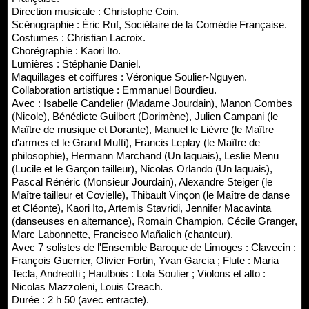
Direction musicale : Christophe Coin.
Scénographie : Éric Ruf, Sociétaire de la Comédie Française.
Costumes : Christian Lacroix.
Chorégraphie : Kaori Ito.
Lumières : Stéphanie Daniel.
Maquillages et coiffures : Véronique Soulier-Nguyen.
Collaboration artistique : Emmanuel Bourdieu.
Avec : Isabelle Candelier (Madame Jourdain), Manon Combes
(Nicole), Bénédicte Guilbert (Dorimène), Julien Campani (le
Maître de musique et Dorante), Manuel le Lièvre (le Maître
d'armes et le Grand Mufti), Francis Leplay (le Maître de
philosophie), Hermann Marchand (Un laquais), Leslie Menu
(Lucile et le Garçon tailleur), Nicolas Orlando (Un laquais),
Pascal Rénéric (Monsieur Jourdain), Alexandre Steiger (le
Maître tailleur et Covielle), Thibault Vinçon (le Maître de danse
et Cléonte), Kaori Ito, Artemis Stavridi, Jennifer Macavinta
(danseuses en alternance), Romain Champion, Cécile Granger,
Marc Labonnette, Francisco Mañalich (chanteur).
Avec 7 solistes de l'Ensemble Baroque de Limoges : Clavecin :
François Guerrier, Olivier Fortin, Yvan Garcia ; Flute : Maria
Tecla, Andreotti ; Hautbois : Lola Soulier ; Violons et alto :
Nicolas Mazzoleni, Louis Creach.
Durée : 2 h 50 (avec entracte).