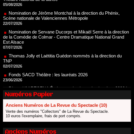
Scène nationale de Valenciennes Métropole
22/07/2026
Nomination de Servane Ducorps et Mikaël Serre à la direction
de la Comédie de Colmar - Centre Dramatique National Grand
Est Alsace
07/07/2026
Thomas Jolly et Laëtitia Guédon nommés à la direction du
TNP
02/07/2026
Fonds SACD Théâtre : les lauréats 2026
23/06/2026
Dispositif ARTCENA Écrire pour le cirque, les lauréats 2026 !
20/06/2026
Le palmarès des prix SACD 2026
18/06/2026
Numéros Papier
Les 10 lauréats du Fonds Grandes Formes Théâtre 2026
Anciens Numéros de La Revue du Spectacle (10)
SACD
13/06/2026
Vente des numéros "Collectors" de La Revue du Spectacle.
10 euros l'exemplaire, frais de port compris.
Nomination de Nathalie Garraud et Olivier Saccomano à la
direction du Théâtre de Gennevilliers - CDN
13/06/2026
Anciens Numéros