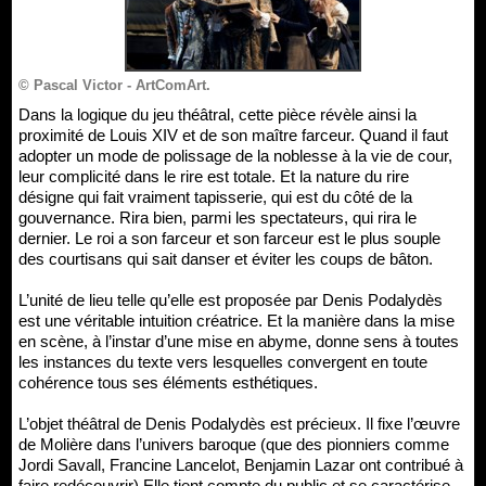
© Pascal Victor - ArtComArt.
Dans la logique du jeu théâtral, cette pièce révèle ainsi la
proximité de Louis XIV et de son maître farceur. Quand il faut
adopter un mode de polissage de la noblesse à la vie de cour,
leur complicité dans le rire est totale. Et la nature du rire
désigne qui fait vraiment tapisserie, qui est du côté de la
gouvernance. Rira bien, parmi les spectateurs, qui rira le
dernier. Le roi a son farceur et son farceur est le plus souple
des courtisans qui sait danser et éviter les coups de bâton.
L’unité de lieu telle qu’elle est proposée par Denis Podalydès
est une véritable intuition créatrice. Et la manière dans la mise
en scène, à l’instar d’une mise en abyme, donne sens à toutes
les instances du texte vers lesquelles convergent en toute
cohérence tous ses éléments esthétiques.
L’objet théâtral de Denis Podalydès est précieux. Il fixe l’œuvre
de Molière dans l’univers baroque (que des pionniers comme
Jordi Savall, Francine Lancelot, Benjamin Lazar ont contribué à
faire redécouvrir) Elle tient compte du public et se caractérise