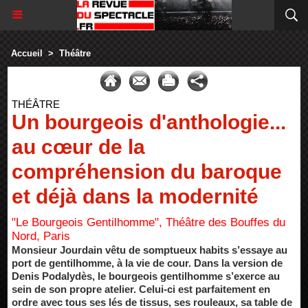
Accueil
>
Théâtre
THÉÂTRE
Un bourgeois d'anthologie...
au cœur de la
compréhension du baroque
et déjà dans la modernité
"Le Bourgeois Gentilhomme", Théâtre des Bouffes du
Nord, Paris
Monsieur Jourdain vêtu de somptueux habits s’essaye au
port de gentilhomme, à la vie de cour. Dans la version de
Denis Podalydès, le bourgeois gentilhomme s’exerce au
sein de son propre atelier. Celui-ci est parfaitement en
ordre avec tous ses lés de tissus, ses rouleaux, sa table de