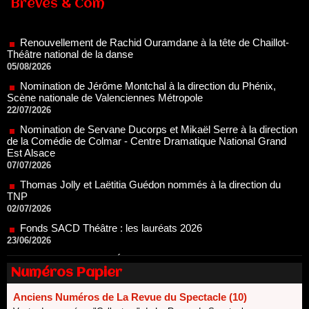
Brèves & Com
Théâtre national de la danse
05/08/2026
Nomination de Jérôme Montchal à la direction du Phénix,
Scène nationale de Valenciennes Métropole
22/07/2026
Nomination de Servane Ducorps et Mikaël Serre à la direction
de la Comédie de Colmar - Centre Dramatique National Grand
Est Alsace
07/07/2026
Thomas Jolly et Laëtitia Guédon nommés à la direction du
TNP
02/07/2026
Fonds SACD Théâtre : les lauréats 2026
23/06/2026
Dispositif ARTCENA Écrire pour le cirque, les lauréats 2026 !
20/06/2026
Le palmarès des prix SACD 2026
18/06/2026
Numéros Papier
Les 10 lauréats du Fonds Grandes Formes Théâtre 2026
SACD
Anciens Numéros de La Revue du Spectacle (10)
13/06/2026