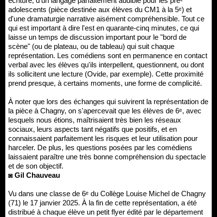
écriture, d'un langage parfaitement audible pour les pré-
adolescents (pièce destinée aux élèves du CM1 à la 5ᵉ) et
d'une dramaturgie narrative aisément compréhensible. Tout ce
qui est important à dire l'est en quarante-cinq minutes, ce qui
laisse un temps de discussion important pour le "bord de
scène" (ou de plateau, ou de tableau) qui suit chaque
représentation. Les comédiens sont en permanence en contact
verbal avec les élèves qu'ils interpellent, questionnent, ou dont
ils sollicitent une lecture (Ovide, par exemple). Cette proximité
prend presque, à certains moments, une forme de complicité.
À noter que lors des échanges qui suivirent la représentation de
la pièce à Chagny, on s'apercevait que les élèves de 6ᵉ, avec
lesquels nous étions, maîtrisaient très bien les réseaux
sociaux, leurs aspects tant négatifs que positifs, et en
connaissaient parfaitement les risques et leur utilisation pour
harceler. De plus, les questions posées par les comédiens
laissaient paraître une très bonne compréhension du spectacle
et de son objectif.
◙ Gil Chauveau
Vu dans une classe de 6ᵉ du Collège Louise Michel de Chagny
(71) le 17 janvier 2025. À la fin de cette représentation, a été
distribué à chaque élève un petit flyer édité par le département