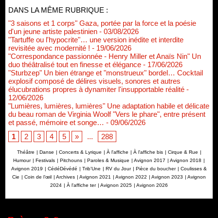
DANS LA MÊME RUBRIQUE :
"3 saisons et 1 corps" Gaza, portée par la force et la poésie
d'un jeune artiste palestinien
- 03/08/2026
"Tartuffe ou l'hypocrite"… une version inédite et interdite
revisitée avec modernité !
- 19/06/2026
"Correspondance passionnée - Henry Miller et Anaïs Nin" Un
duo théâtralisé tout en finesse et élégance
- 17/06/2026
"Sturbzep" Un bien étrange et "monstrueux" bordel… Cocktail
explosif composé de délires visuels, sonores et autres
élucubrations propres à dynamiter l'insupportable réalité
-
12/06/2026
"Lumières, lumières, lumières" Une adaptation habile et délicate
du beau roman de Virginia Woolf "Vers le phare", entre présent
et passé, mémoire et songe…
- 09/06/2026
1
2
3
4
5
»
...
288
Théâtre
|
Danse
|
Concerts & Lyrique
|
À l'affiche
|
À l'affiche bis
|
Cirque & Rue
|
Humour
|
Festivals
|
Pitchouns
|
Paroles & Musique
|
Avignon 2017
|
Avignon 2018
|
Avignon 2019
|
CédéDévédé
|
Trib'Une
|
RV du Jour
|
Pièce du boucher
|
Coulisses &
Cie
|
Coin de l’œil
|
Archives
|
Avignon 2021
|
Avignon 2022
|
Avignon 2023
|
Avignon
2024
|
À l'affiche ter
|
Avignon 2025
|
Avignon 2026
Renouvellement de Rachid Ouramdane à la tête de Chaillot-