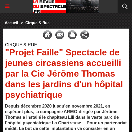
Accueil
>
Cirque & Rue
CIRQUE & RUE
"Projet Faille" Spectacle de
jeunes circassiens accueilli
par la Cie Jérôme Thomas
dans les jardins d'un hôpital
psychiatrique
Depuis décembre 2020 jusqu'en novembre 2021, en
espérant plus, la compagnie ARMO dirigée par Jérôme
Thomas a installé le chapiteau Lili dans le vaste parc de
l'hôpital psychiatrique La Chartreuse… Pour un partenariat
inédit. Le but de cette implantation va consister en un