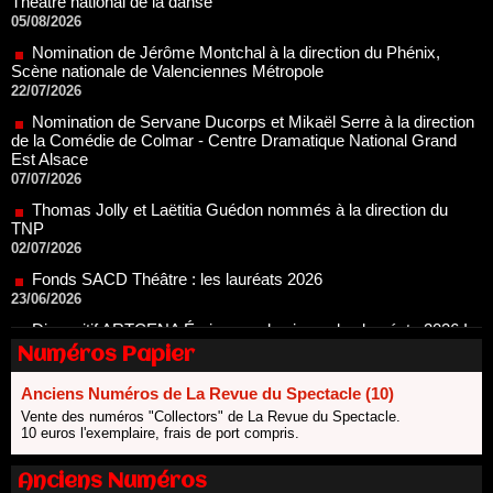
Scène nationale de Valenciennes Métropole
22/07/2026
Nomination de Servane Ducorps et Mikaël Serre à la direction
de la Comédie de Colmar - Centre Dramatique National Grand
Est Alsace
07/07/2026
Thomas Jolly et Laëtitia Guédon nommés à la direction du
TNP
02/07/2026
Fonds SACD Théâtre : les lauréats 2026
23/06/2026
Dispositif ARTCENA Écrire pour le cirque, les lauréats 2026 !
20/06/2026
Le palmarès des prix SACD 2026
18/06/2026
Numéros Papier
Les 10 lauréats du Fonds Grandes Formes Théâtre 2026
SACD
Anciens Numéros de La Revue du Spectacle (10)
13/06/2026
Vente des numéros "Collectors" de La Revue du Spectacle.
Nomination de Nathalie Garraud et Olivier Saccomano à la
10 euros l'exemplaire, frais de port compris.
direction du Théâtre de Gennevilliers - CDN
13/06/2026
Anciens Numéros