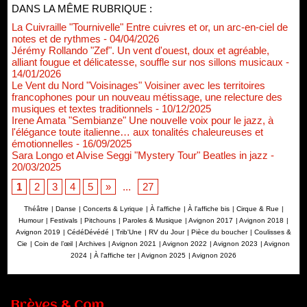
DANS LA MÊME RUBRIQUE :
La Cuivraille "Tournivelle" Entre cuivres et or, un arc-en-ciel de
notes et de rythmes
- 04/04/2026
Jérémy Rollando "Zef". Un vent d'ouest, doux et agréable,
alliant fougue et délicatesse, souffle sur nos sillons musicaux
-
14/01/2026
Le Vent du Nord "Voisinages" Voisiner avec les territoires
francophones pour un nouveau métissage, une relecture des
musiques et textes traditionnels
- 10/12/2025
Irene Amata "Sembianze" Une nouvelle voix pour le jazz, à
l'élégance toute italienne… aux tonalités chaleureuses et
émotionnelles
- 16/09/2025
Sara Longo et Alvise Seggi "Mystery Tour" Beatles in jazz
-
20/03/2025
1
2
3
4
5
»
...
27
Théâtre
|
Danse
|
Concerts & Lyrique
|
À l'affiche
|
À l'affiche bis
|
Cirque & Rue
|
Humour
|
Festivals
|
Pitchouns
|
Paroles & Musique
|
Avignon 2017
|
Avignon 2018
|
Avignon 2019
|
CédéDévédé
|
Trib'Une
|
RV du Jour
|
Pièce du boucher
|
Coulisses &
Cie
|
Coin de l’œil
|
Archives
|
Avignon 2021
|
Avignon 2022
|
Avignon 2023
|
Avignon
2024
|
À l'affiche ter
|
Avignon 2025
|
Avignon 2026
Renouvellement de Rachid Ouramdane à la tête de Chaillot-
Brèves & Com