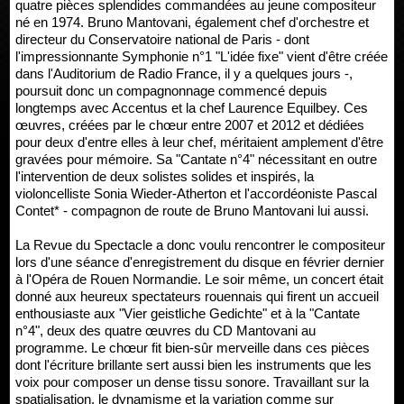
quatre pièces splendides commandées au jeune compositeur
né en 1974. Bruno Mantovani, également chef d'orchestre et
directeur du Conservatoire national de Paris - dont
l'impressionnante Symphonie n°1 "L'idée fixe" vient d'être créée
dans l'Auditorium de Radio France, il y a quelques jours -,
poursuit donc un compagnonnage commencé depuis
longtemps avec Accentus et la chef Laurence Equilbey. Ces
œuvres, créées par le chœur entre 2007 et 2012 et dédiées
pour deux d'entre elles à leur chef, méritaient amplement d'être
gravées pour mémoire. Sa "Cantate n°4" nécessitant en outre
l'intervention de deux solistes solides et inspirés, la
violoncelliste Sonia Wieder-Atherton et l'accordéoniste Pascal
Contet* - compagnon de route de Bruno Mantovani lui aussi.
La Revue du Spectacle a donc voulu rencontrer le compositeur
lors d'une séance d'enregistrement du disque en février dernier
à l'Opéra de Rouen Normandie. Le soir même, un concert était
donné aux heureux spectateurs rouennais qui firent un accueil
enthousiaste aux "Vier geistliche Gedichte" et à la "Cantate
n°4", deux des quatre œuvres du CD Mantovani au
programme. Le chœur fit bien-sûr merveille dans ces pièces
dont l'écriture brillante sert aussi bien les instruments que les
voix pour composer un dense tissu sonore. Travaillant sur la
spatialisation, le dynamisme et la variation comme sur