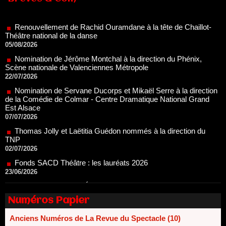
Théâtre national de la danse
05/08/2026
Nomination de Jérôme Montchal à la direction du Phénix,
Scène nationale de Valenciennes Métropole
22/07/2026
Nomination de Servane Ducorps et Mikaël Serre à la direction
de la Comédie de Colmar - Centre Dramatique National Grand
Est Alsace
07/07/2026
Thomas Jolly et Laëtitia Guédon nommés à la direction du
TNP
02/07/2026
Fonds SACD Théâtre : les lauréats 2026
23/06/2026
Dispositif ARTCENA Écrire pour le cirque, les lauréats 2026 !
20/06/2026
Le palmarès des prix SACD 2026
18/06/2026
Numéros Papier
Les 10 lauréats du Fonds Grandes Formes Théâtre 2026
SACD
Anciens Numéros de La Revue du Spectacle (10)
13/06/2026