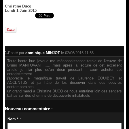
Christine Ducq
Lundi 1 Juin 2015
1.
Posté par
dominique MINJOT
le 02/06/2015 11:56
Toute honte bue j'avoue ma méconnaissance totale de l'œuvre de
Bruno MANTOVANI ........mais après la lecture de cet excellent
article je n'ai plus qu'un désir pressant : couir acheter cet
enregistrement
j'apprécie le magnifique travail de Laurence EQUIBEY et
ACCENTUS et j'ai hâte de les découvrir dans ces oeuvres
contemporaines
un grand merci à Christine DUCQ de nous entrainer loin des sentiers
battus sur des chemins de découverte inhabituels
Nouveau commentaire :
Nom * :