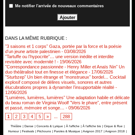
Me notifier l'arrivée de nouveaux commentaires
DANS LA MÊME RUBRIQUE :
"3 saisons et 1 corps" Gaza, portée par la force et la poésie
d'un jeune artiste palestinien
- 03/08/2026
"Tartuffe ou l'hypocrite"… une version inédite et interdite
revisitée avec modernité !
- 19/06/2026
"Correspondance passionnée - Henry Miller et Anaïs Nin" Un
duo théâtralisé tout en finesse et élégance
- 17/06/2026
"Sturbzep" Un bien étrange et "monstrueux" bordel… Cocktail
explosif composé de délires visuels, sonores et autres
élucubrations propres à dynamiter l'insupportable réalité
-
12/06/2026
"Lumières, lumières, lumières" Une adaptation habile et délicate
du beau roman de Virginia Woolf "Vers le phare", entre présent
et passé, mémoire et songe…
- 09/06/2026
1
2
3
4
5
»
...
288
Théâtre
|
Danse
|
Concerts & Lyrique
|
À l'affiche
|
À l'affiche bis
|
Cirque & Rue
|
Humour
|
Festivals
|
Pitchouns
|
Paroles & Musique
|
Avignon 2017
|
Avignon 2018
|