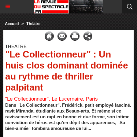
Accueil
>
Théâtre
THÉÂTRE
"Le Collectionneur" : Un
huis clos dominant dominée
au rythme de thriller
palpitant
"Le Collectionneur", Le Lucernaire, Paris
Dans "Le Collectionneur", Frédérick, petit employé fasciné,
ravit Miranda, étudiante aux Beaux-arts. Et même si ce
ravissement est un rapt en bonne et due forme, son intime
conviction de héros est qu’en dépit des apparences, "Sa
bien-aimée" tombera amoureuse de lui...