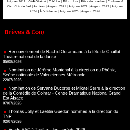
Avignon 2019
|
CédéDévédé
|
Trib'Une
|
RV du Jour
|
Pièce du boucher
|
Coulisses &
Cie
|
Coin de l’œil
|
Archives
|
Avignon 2021
|
Avignon 2022
|
Avignon 2023
|
Avignon
2024
|
À l'affiche ter
|
Avignon 2025
|
Avignon 2026
Brèves & Com
Renouvellement de Rachid Ouramdane à la tête de Chaillot-
Théâtre national de la danse
05/08/2026
Nomination de Jérôme Montchal à la direction du Phénix,
Scène nationale de Valenciennes Métropole
22/07/2026
Nomination de Servane Ducorps et Mikaël Serre à la direction
de la Comédie de Colmar - Centre Dramatique National Grand
Est Alsace
07/07/2026
Thomas Jolly et Laëtitia Guédon nommés à la direction du
TNP
02/07/2026
Fonds SACD Théâtre : les lauréats 2026
23/06/2026
Dispositif ARTCENA Écrire pour le cirque, les lauréats 2026 !