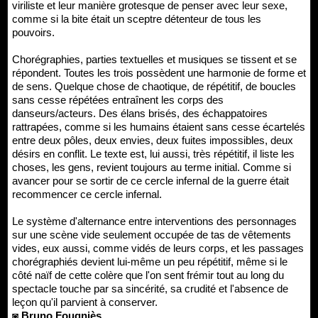
viriliste et leur manière grotesque de penser avec leur sexe,
comme si la bite était un sceptre détenteur de tous les
pouvoirs.
Chorégraphies, parties textuelles et musiques se tissent et se
répondent. Toutes les trois possèdent une harmonie de forme et
de sens. Quelque chose de chaotique, de répétitif, de boucles
sans cesse répétées entraînent les corps des
danseurs/acteurs. Des élans brisés, des échappatoires
rattrapées, comme si les humains étaient sans cesse écartelés
entre deux pôles, deux envies, deux fuites impossibles, deux
désirs en conflit. Le texte est, lui aussi, très répétitif, il liste les
choses, les gens, revient toujours au terme initial. Comme si
avancer pour se sortir de ce cercle infernal de la guerre était
recommencer ce cercle infernal.
Le système d'alternance entre interventions des personnages
sur une scène vide seulement occupée de tas de vêtements
vides, eux aussi, comme vidés de leurs corps, et les passages
chorégraphiés devient lui-même un peu répétitif, même si le
côté naïf de cette colère que l'on sent frémir tout au long du
spectacle touche par sa sincérité, sa crudité et l'absence de
leçon qu'il parvient à conserver.
◙ Bruno Fougniès