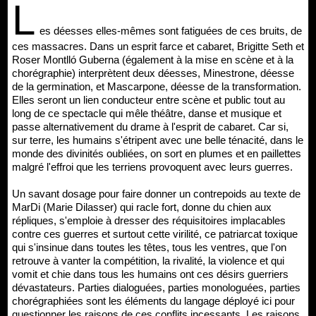
L
es déesses elles-mêmes sont fatiguées de ces bruits, de
ces massacres. Dans un esprit farce et cabaret, Brigitte Seth et
Roser Montlló Guberna (également à la mise en scène et à la
chorégraphie) interprètent deux déesses, Minestrone, déesse
de la germination, et Mascarpone, déesse de la transformation.
Elles seront un lien conducteur entre scène et public tout au
long de ce spectacle qui mêle théâtre, danse et musique et
passe alternativement du drame à l'esprit de cabaret. Car si,
sur terre, les humains s'étripent avec une belle ténacité, dans le
monde des divinités oubliées, on sort en plumes et en paillettes
malgré l'effroi que les terriens provoquent avec leurs guerres.
Un savant dosage pour faire donner un contrepoids au texte de
MarDi (Marie Dilasser) qui racle fort, donne du chien aux
répliques, s'emploie à dresser des réquisitoires implacables
contre ces guerres et surtout cette virilité, ce patriarcat toxique
qui s'insinue dans toutes les têtes, tous les ventres, que l'on
retrouve à vanter la compétition, la rivalité, la violence et qui
vomit et chie dans tous les humains ont ces désirs guerriers
dévastateurs. Parties dialoguées, parties monologuées, parties
chorégraphiées sont les éléments du langage déployé ici pour
questionner les raisons de ces conflits incessants. Les raisons,