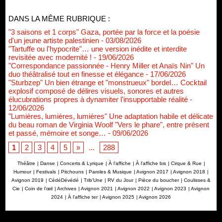
DANS LA MÊME RUBRIQUE :
"3 saisons et 1 corps" Gaza, portée par la force et la poésie
d'un jeune artiste palestinien
- 03/08/2026
"Tartuffe ou l'hypocrite"… une version inédite et interdite
revisitée avec modernité !
- 19/06/2026
"Correspondance passionnée - Henry Miller et Anaïs Nin" Un
duo théâtralisé tout en finesse et élégance
- 17/06/2026
"Sturbzep" Un bien étrange et "monstrueux" bordel… Cocktail
explosif composé de délires visuels, sonores et autres
élucubrations propres à dynamiter l'insupportable réalité
-
12/06/2026
"Lumières, lumières, lumières" Une adaptation habile et délicate
du beau roman de Virginia Woolf "Vers le phare", entre présent
et passé, mémoire et songe…
- 09/06/2026
1
2
3
4
5
»
...
288
Théâtre
|
Danse
|
Concerts & Lyrique
|
À l'affiche
|
À l'affiche bis
|
Cirque & Rue
|
Humour
|
Festivals
|
Pitchouns
|
Paroles & Musique
|
Avignon 2017
|
Avignon 2018
|
Avignon 2019
|
CédéDévédé
|
Trib'Une
|
RV du Jour
|
Pièce du boucher
|
Coulisses &
Cie
|
Coin de l’œil
|
Archives
|
Avignon 2021
|
Avignon 2022
|
Avignon 2023
|
Avignon
2024
|
À l'affiche ter
|
Avignon 2025
|
Avignon 2026