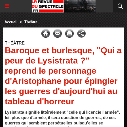
Accueil
>
Théâtre
THÉÂTRE
Baroque et burlesque, "Qui a
peur de Lysistrata ?"
reprend le personnage
d'Aristophane pour épingler
les guerres d'aujourd'hui au
tableau d'horreur
Lysistrata signifie littéralement "celle qui licencie l'armée".
Ici, plus que d'armée, il sera question de guerres, de ces
guerres qui semblent perpétuelles puisqu'elles se