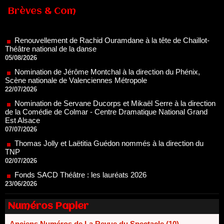
Renouvellement de Rachid Ouramdane à la tête de Chaillot-
Brèves & Com
Théâtre national de la danse
05/08/2026
Nomination de Jérôme Montchal à la direction du Phénix,
Scène nationale de Valenciennes Métropole
22/07/2026
Nomination de Servane Ducorps et Mikaël Serre à la direction
de la Comédie de Colmar - Centre Dramatique National Grand
Est Alsace
07/07/2026
Thomas Jolly et Laëtitia Guédon nommés à la direction du
TNP
02/07/2026
Fonds SACD Théâtre : les lauréats 2026
23/06/2026
Dispositif ARTCENA Écrire pour le cirque, les lauréats 2026 !
20/06/2026
Le palmarès des prix SACD 2026
18/06/2026
Numéros Papier
Les 10 lauréats du Fonds Grandes Formes Théâtre 2026
SACD
Anciens Numéros de La Revue du Spectacle (10)