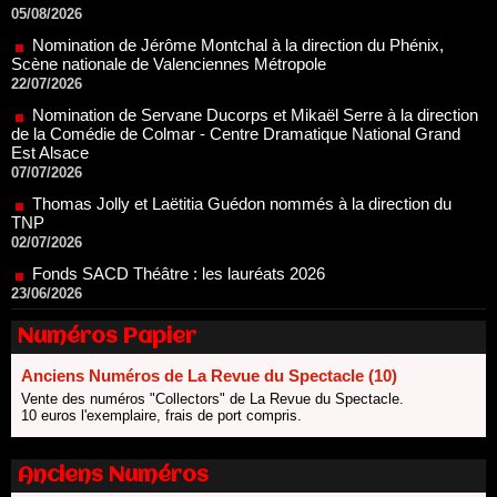
Scène nationale de Valenciennes Métropole
22/07/2026
Nomination de Servane Ducorps et Mikaël Serre à la direction
de la Comédie de Colmar - Centre Dramatique National Grand
Est Alsace
07/07/2026
Thomas Jolly et Laëtitia Guédon nommés à la direction du
TNP
02/07/2026
Fonds SACD Théâtre : les lauréats 2026
23/06/2026
Dispositif ARTCENA Écrire pour le cirque, les lauréats 2026 !
20/06/2026
Le palmarès des prix SACD 2026
Numéros Papier
18/06/2026
Les 10 lauréats du Fonds Grandes Formes Théâtre 2026
Anciens Numéros de La Revue du Spectacle (10)
SACD
Vente des numéros "Collectors" de La Revue du Spectacle.
13/06/2026
10 euros l'exemplaire, frais de port compris.
Nomination de Nathalie Garraud et Olivier Saccomano à la
direction du Théâtre de Gennevilliers - CDN
Anciens Numéros
13/06/2026