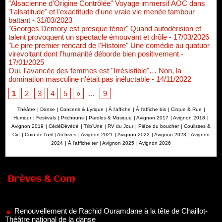
"Alsacienne d'Origine Contrôlée" Voyage immersif AOC dans
"l'alsatitude" et l'exactitude d'une vraie vie menée tambour
battant
- 31/03/2023
"Georges Demory est presque ténor" Quand autodérision et
talent provoquent un spectacle émouvant et drôle
- 17/03/2026
"Le pire premier rencard de l'Histoire" Une comédie au quatuor
virevoltant dont l'humanité déborde bien positivement
-
17/01/2025
Oui, l'avancée des femmes est "Irrésistible"… Non, la
domination masculine n'était pas inéluctable
- 14/11/2022
1
2
3
4
5
»
...
9
Théâtre
|
Danse
|
Concerts & Lyrique
|
À l'affiche
|
À l'affiche bis
|
Cirque & Rue
|
Humour
|
Festivals
|
Pitchouns
|
Paroles & Musique
|
Avignon 2017
|
Avignon 2018
|
Avignon 2019
|
CédéDévédé
|
Trib'Une
|
RV du Jour
|
Pièce du boucher
|
Coulisses &
Cie
|
Coin de l’œil
|
Archives
|
Avignon 2021
|
Avignon 2022
|
Avignon 2023
|
Avignon
2024
|
À l'affiche ter
|
Avignon 2025
|
Avignon 2026
Brèves & Com
Renouvellement de Rachid Ouramdane à la tête de Chaillot-
Théâtre national de la danse
05/08/2026
Nomination de Jérôme Montchal à la direction du Phénix,