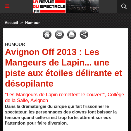
Accueil
>
Humour
HUMOUR
Avignon Off 2013 : Les
Mangeurs de Lapin... une
piste aux étoiles délirante et
désopilante
"Les Mangeurs de Lapin remettent le couvert", Collège
de la Salle, Avignon
Dans la dramaturgie du cirque qui fait frissonner le
spectateur, les personnages des clowns font baisser la
tension quand celle-ci est trop forte, attirent sur eux
l’attention pour faire diversion.