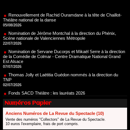
Renouvellement de Rachid Ouramdane à la tête de Chaillot-
Théâtre national de la danse
05/08/2026
Nomination de Jérôme Montchal à la direction du Phénix,
Scène nationale de Valenciennes Métropole
22/07/2026
Nomination de Servane Ducorps et Mikaël Serre à la direction
de la Comédie de Colmar - Centre Dramatique National Grand
Est Alsace
07/07/2026
Thomas Jolly et Laëtitia Guédon nommés à la direction du
TNP
02/07/2026
Fonds SACD Théâtre : les lauréats 2026
23/06/2026
Dispositif ARTCENA Écrire pour le cirque, les lauréats 2026 !
20/06/2026
Numéros Papier
Le palmarès des prix SACD 2026
Anciens Numéros de La Revue du Spectacle (10)
18/06/2026
Vente des numéros "Collectors" de La Revue du Spectacle.
Les 10 lauréats du Fonds Grandes Formes Théâtre 2026
10 euros l'exemplaire, frais de port compris.
SACD