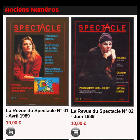
13/06/2026
Anciens Numéros
Nomination de Nathalie Garraud et Olivier Saccomano à la
direction du Théâtre de Gennevilliers - CDN
13/06/2026
Dispositif SACD Auteurs d'espaces : les lauréats 2026
18/03/2026
La Revue du Spectacle N° 01
La Revue du Spectacle N° 02
- Avril 1989
- Juin 1989
10,00 €
10,00 €