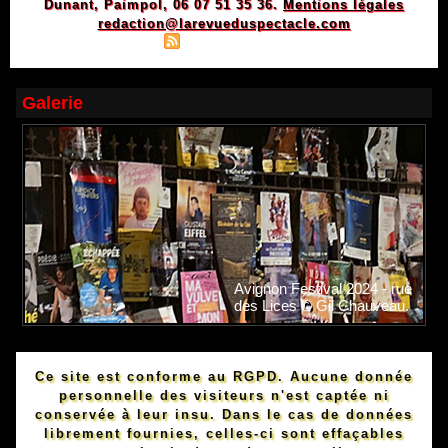
Dunant, Paimpol, 06 07 51 35 36.
Mentions légales
redaction@larevueduspectacle.com
|
|
Plan du site
Syndication
Powered by WM
Galerie
Avignon Festival 2024 - rue
des Lices © Gil Chauveau.
Ce site est conforme au RGPD. Aucune donnée
personnelle des visiteurs n'est captée ni
conservée à leur insu. Dans le cas de données
librement fournies, celles-ci sont effaçables