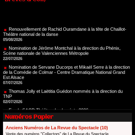
Renouvellement de Rachid Ouramdane à la tête de Chaillot-
Théâtre national de la danse
05/08/2026
Nomination de Jérôme Montchal à la direction du Phénix,
Scène nationale de Valenciennes Métropole
22/07/2026
Nomination de Servane Ducorps et Mikaël Serre à la direction
de la Comédie de Colmar - Centre Dramatique National Grand
Est Alsace
07/07/2026
Thomas Jolly et Laëtitia Guédon nommés à la direction du
TNP
02/07/2026
Fonds SACD Théâtre : les lauréats 2026
23/06/2026
Dispositif ARTCENA Écrire pour le cirque, les lauréats 2026 !
Numéros Papier
20/06/2026
Le palmarès des prix SACD 2026
Anciens Numéros de La Revue du Spectacle (10)
18/06/2026
Vente des numéros "Collectors" de La Revue du Spectacle.