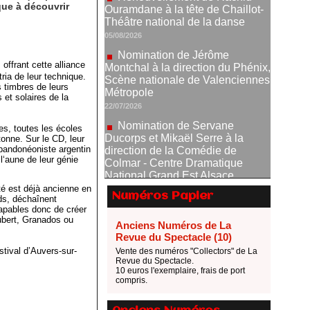
que à découvrir
Nomination de Jérôme
Montchal à la direction du Phénix,
Scène nationale de Valenciennes
Métropole
22/07/2026
offrant cette alliance
ria de leur technique.
Nomination de Servane
timbres de leurs
Ducorps et Mikaël Serre à la
 et solaires de la
direction de la Comédie de
Colmar - Centre Dramatique
es, toutes les écoles
National Grand Est Alsace
tonne. Sur le CD, leur
07/07/2026
bandonéoniste argentin
l‘aune de leur génie
Thomas Jolly et Laëtitia
Guédon nommés à la direction du
ité est déjà ancienne en
TNP
Numéros Papier
ds, déchaînent
02/07/2026
Capables donc de créer
hubert, Granados ou
Fonds SACD Théâtre : les
Anciens Numéros de La
lauréats 2026
Revue du Spectacle (10)
stival d’Auvers-sur-
23/06/2026
Vente des numéros "Collectors" de La
Revue du Spectacle.
Dispositif ARTCENA Écrire
10 euros l'exemplaire, frais de port
compris.
pour le cirque, les lauréats 2026 !
20/06/2026