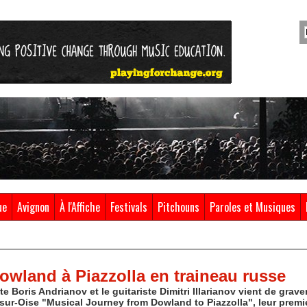
ue
Avignon
À l'Affiche
Festivals
Pitchouns
Paroles et Musiques
wland à Piazzolla en traineau russe
e Boris Andrianov et le guitariste Dimitri Illarianov vient de grav
-sur-Oise "Musical Journey from Dowland to Piazzolla", leur premi