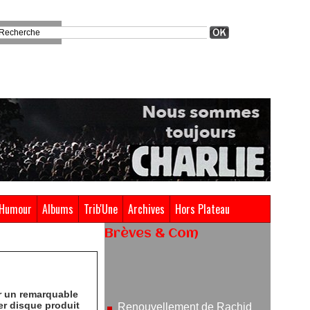
Humour
Albums
Trib'Une
Archives
Hors Plateau
Brèves & Com
Renouvellement de Rachid
Ouramdane à la tête de Chaillot-
Théâtre national de la danse
er un remarquable
05/08/2026
er disque produit