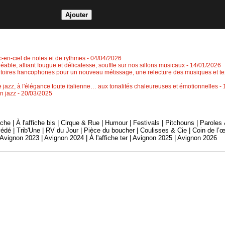
rc-en-ciel de notes et de rythmes
- 04/04/2026
éable, alliant fougue et délicatesse, souffle sur nos sillons musicaux
- 14/01/2026
ritoires francophones pour un nouveau métissage, une relecture des musiques et tex
jazz, à l'élégance toute italienne… aux tonalités chaleureuses et émotionnelles
-
n jazz
- 20/03/2025
fiche
|
À l'affiche bis
|
Cirque & Rue
|
Humour
|
Festivals
|
Pitchouns
|
Paroles
édé
|
Trib'Une
|
RV du Jour
|
Pièce du boucher
|
Coulisses & Cie
|
Coin de l’œ
Avignon 2023
|
Avignon 2024
|
À l'affiche ter
|
Avignon 2025
|
Avignon 2026