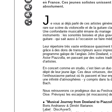
en France. Ces jeunes solistes unissent
absolument.
J
e vous ai déjà parlé de ces artistes génér
rare sur scène du violoncelle et de la guitare c
Une confondante musicalité émane du mariage 
instruments : les sonorités boisées et plus grav
guitare - qui sait aussi à l’occasion se faire méd
Leur répertoire très vaste embrasse quasiment t
grâce à des dons de transcripteurs aussi impres
programme galope de l’anglais John Dowland, ce
Astor Piazzolla, en passant par des suites trad
d’artistes.
En concert comme en studio, c’est bien un duo au
dépit de leur jeune âge. Ces deux virtuoses, d
l’enthousiasme partout où ils passent et leur en
une infinité d’atmosphères - y compris dans la 
Bach.
Nous retrouverons ce prodigieux duo au Festival d
Oise. Prévoyez les escarpins (et mocassins) d
● "Musical Journey from Dowland to Piazzol
Boris Andrianov & Dimitri Illarianov.
Label : DiscAuverS.