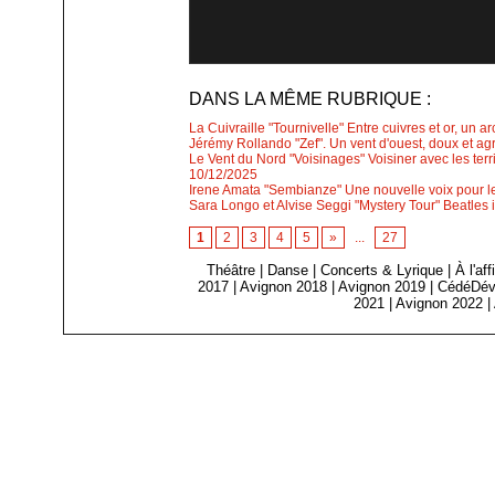
DANS LA MÊME RUBRIQUE :
La Cuivraille "Tournivelle" Entre cuivres et or, un a
Jérémy Rollando "Zef". Un vent d'ouest, doux et agr
Le Vent du Nord "Voisinages" Voisiner avec les ter
10/12/2025
Irene Amata "Sembianze" Une nouvelle voix pour le 
Sara Longo et Alvise Seggi "Mystery Tour" Beatles i
1
2
3
4
5
»
...
27
Théâtre
|
Danse
|
Concerts & Lyrique
|
À l'af
2017
|
Avignon 2018
|
Avignon 2019
|
CédéDév
2021
|
Avignon 2022
|