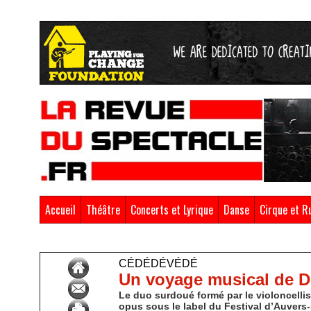
Accueil
Théâtre
Concerts et Lyrique
Danse
Cirque et R
Accueil
>
CédéDévédé
CÉDÉDÉVÉDÉ
Un voyage musical de Do
Le duo surdoué formé par le violoncellist
opus sous le label du Festival d’Auvers