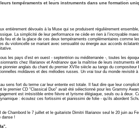
 leurs tempéraments et leurs instruments dans une formation uni
eux entièrement dévoués à la Muse qui se produisent régulièrement ensemble, 
lassique. La simplicité de leur performance ne cède en rien à l’incroyable maest
du feu et de la glace de ces deux tempéraments complémentaires comme les 
es du violoncelle se mariant avec sensualité ou énergie aux accords éclatants
itative.
ous les pays d’est en ouest - septentrion ou méditerranée -, toutes les époqu
sionnants chez Illarianov et Andrianov que la maîtrise de leurs instruments é
 pionnier anglais du chant du premier XVIIe siècle au tango du compositeur 
itionnelles moldaves et des mélodies russes. Un vrai tour du monde revisité à 
 sens fort du terme car leur entente est totale. Il faut dire que leur complic
ont le premier CD "Classical Duo" avait été sélectionné pour les Grammy Awar
gagement est irrésistible entre fièvre et lyrisme élégiaque, seuls ou à deux. 
dynamique : écoutez ces fortissimi et pianissimi de folie - qu’ils abordent Sc
e Chambord le 7 juillet et le guitariste Dimitri Illarianov seul le 20 juin au Fe
e danse !
la".