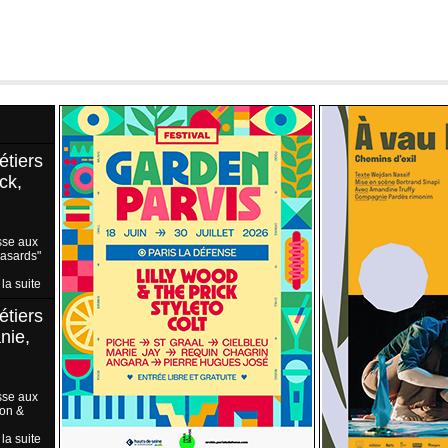
étiers
ck,
sse aux
Hasards"
 la suite
étiers
nie,
sse aux
ion &
 la suite