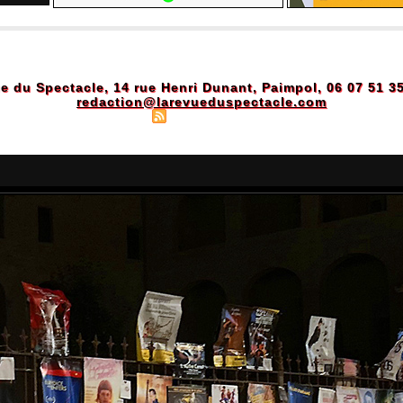
e du Spectacle, 14 rue Henri Dunant, Paimpol, 06 07 51 3
redaction@larevueduspectacle.com
Plan du site
|
Syndication
|
Powered by WM