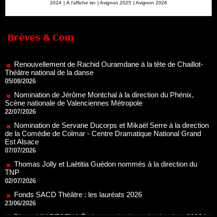
2024
|
À l'affiche ter
|
Avignon 2025
|
Avignon 2026
Renouvellement de Rachid Ouramdane à la tête de Chaillot-
Brèves & Com
Théâtre national de la danse
05/08/2026
Nomination de Jérôme Montchal à la direction du Phénix,
Scène nationale de Valenciennes Métropole
22/07/2026
Nomination de Servane Ducorps et Mikaël Serre à la direction
de la Comédie de Colmar - Centre Dramatique National Grand
Est Alsace
07/07/2026
Thomas Jolly et Laëtitia Guédon nommés à la direction du
TNP
02/07/2026
Fonds SACD Théâtre : les lauréats 2026
23/06/2026
Dispositif ARTCENA Écrire pour le cirque, les lauréats 2026 !
20/06/2026
Le palmarès des prix SACD 2026
18/06/2026