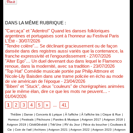
DANS LA MÊME RUBRIQUE :
"Carcaça" et "Adentro!" Quand les danses folkloriques
argentines et portugaises sont à l'honneur au Festival Paris
L'Été
- 30/07/2026
"Tendre colère"… Se déclinant gracieusement ou de façon
dansée dans des registres aussi variés que la contenance, la
franche expressivité et l’engourdissement
- 27/07/2026
"Alter Ego"… Un duel devenant duo dans lequel le Flamenco
renoue, dans la modernité, avec sa tradition
- 23/07/2026
"Top Hat" Comédie musicale portée par Philip Attmore et
Nicole-Lily Baisden dans une trame policée en écho au mode
de vie américain de l'époque
- 23/04/2026
"Biben" et "Stuck", deux "couleurs" de chorégraphies animées
par le même élan, dire ce que les mots ne peuvent…
-
01/04/2026
1
2
3
4
5
»
...
41
Théâtre
|
Danse
|
Concerts & Lyrique
|
À l'affiche
|
À l'affiche bis
|
Cirque & Rue
|
Humour
|
Festivals
|
Pitchouns
|
Paroles & Musique
|
Avignon 2017
|
Avignon 2018
|
Avignon 2019
|
CédéDévédé
|
Trib'Une
|
RV du Jour
|
Pièce du boucher
|
Coulisses &
Cie
|
Coin de l’œil
|
Archives
|
Avignon 2021
|
Avignon 2022
|
Avignon 2023
|
Avignon