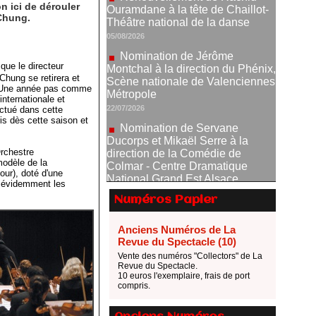
 ici de dérouler
Nomination de Jérôme
Chung.
Montchal à la direction du Phénix,
Scène nationale de Valenciennes
Métropole
22/07/2026
que le directeur
hung se retirera et
Nomination de Servane
. Une année pas comme
Ducorps et Mikaël Serre à la
internationale et
direction de la Comédie de
ectué dans cette
Colmar - Centre Dramatique
is dès cette saison et
National Grand Est Alsace
07/07/2026
Orchestre
modèle de la
Thomas Jolly et Laëtitia
our), doté d'une
Guédon nommés à la direction du
t évidemment les
TNP
Numéros Papier
02/07/2026
Fonds SACD Théâtre : les
Anciens Numéros de La
lauréats 2026
Revue du Spectacle (10)
23/06/2026
Vente des numéros "Collectors" de La
Revue du Spectacle.
Dispositif ARTCENA Écrire
10 euros l'exemplaire, frais de port
pour le cirque, les lauréats 2026 !
compris.
20/06/2026