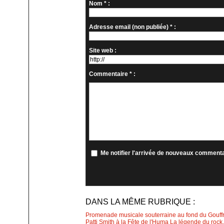
Nom * :
Adresse email (non publiée) * :
Site web :
Commentaire * :
Me notifier l'arrivée de nouveaux comment
DANS LA MÊME RUBRIQUE :
Promenade musicale souterraine au fond du Gouff
Patti Smith à la Fête de l'Huma La légende du rock