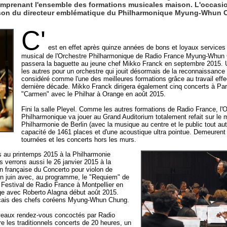
mprenant l'ensemble des formations musicales maison. L'occasion
saison du directeur emblématique du Philharmonique Myung-Whun 
C'
est en effet après quinze années de bons et loyaux services 
musical de l'Orchestre Philharmonique de Radio France Myung-Whun C
passera la baguette au jeune chef Mikko Franck en septembre 2015
les autres pour un orchestre qui jouit désormais de la reconnaissance 
considéré comme l'une des meilleures formations grâce au travail eff
dernière décade. Mikko Franck dirigera également cinq concerts à Par
"Carmen" avec le Philhar à Orange en août 2015.
Fini la salle Pleyel. Comme les autres formations de Radio France, l'
Philharmonique va jouer au Grand Auditorium totalement refait sur le 
Philharmonie de Berlin (avec la musique au centre et le public tout aut
capacité de 1461 places et d'une acoustique ultra pointue. Demeuren
tournées et les concerts hors les murs.
us au printemps 2015 à la Philharmonie
 verrons aussi le 26 janvier 2015 à la
n française du Concerto pour violon de
en juin avec, au programme, le "Requiem" de
el Festival de Radio France à Montpellier en
ange avec Roberto Alagna début août 2015.
rançais des chefs coréens Myung-Whun Chung.
uveaux rendez-vous concoctés par Radio
tre les traditionnels concerts de 20 heures, un