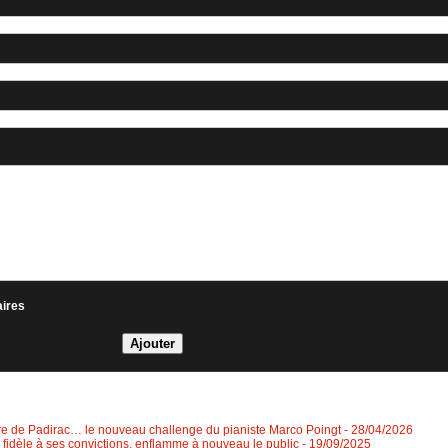
aires
re de Padirac… le nouveau challenge du pianiste Marco Poingt
- 28/04/2026
, fidèle à ses convictions, enflamme à nouveau le public
- 19/09/2025