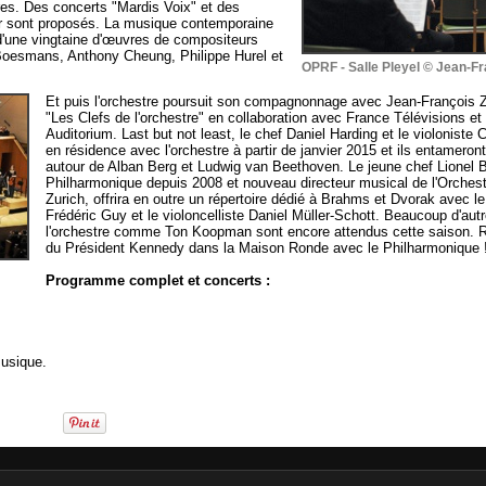
res. Des concerts "Mardis Voix" et des
r sont proposés. La musique contemporaine
d'une vingtaine d'œuvres de compositeurs
e Boesmans, Anthony Cheung, Philippe Hurel et
OPRF - Salle Pleyel © Jean-Fr
Et puis l'orchestre poursuit son compagnonnage avec Jean-François Z
"Les Clefs de l'orchestre" en collaboration avec France Télévisions e
Auditorium. Last but not least, le chef Daniel Harding et le violoniste C
en résidence avec l'orchestre à partir de janvier 2015 et ils entameron
autour de Alban Berg et Ludwig van Beethoven. Le jeune chef Lionel B
Philharmonique depuis 2008 et nouveau directeur musical de l'Orchest
Zurich, offrira en outre un répertoire dédié à Brahms et Dvorak avec le
Frédéric Guy et le violoncelliste Daniel Müller-Schott. Beaucoup d'aut
l'orchestre comme Ton Koopman sont encore attendus cette saison.
du Président Kennedy dans la Maison Ronde avec le Philharmonique 
Programme complet et concerts :
Musique.