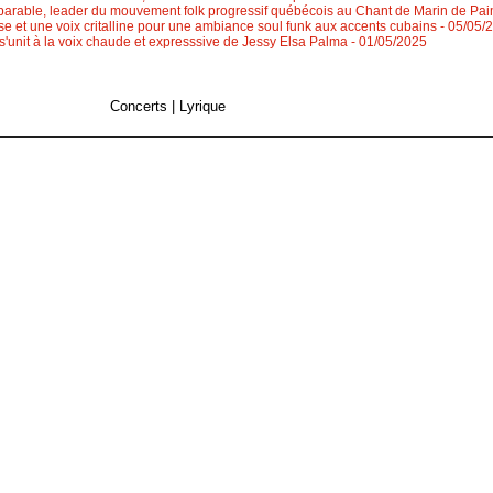
rable, leader du mouvement folk progressif québécois au Chant de Marin de Pa
ose et une voix critalline pour une ambiance soul funk aux accents cubains
- 05/05/
 s'unit à la voix chaude et expresssive de Jessy Elsa Palma
- 01/05/2025
Concerts
|
Lyrique