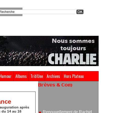
Humour
Albums
Trib'Une
Archives
Hors Plateau
Brèves & Com
Renouvellement de Rachid
Ouramdane à la tête de Chaillot-
ance
Théâtre national de la danse
nauguration après
05/08/2026
u du 14 au 16