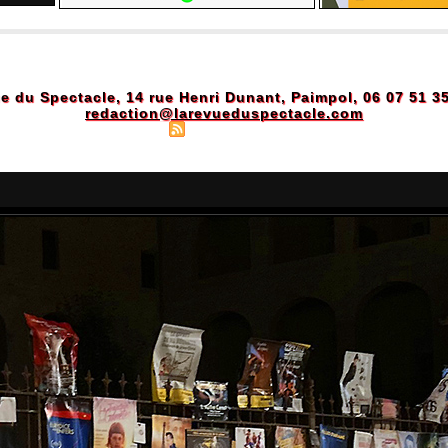
e du Spectacle, 14 rue Henri Dunant, Paimpol, 06 07 51 3
redaction@larevueduspectacle.com
Plan du site
|
Syndication
|
Powered by WM