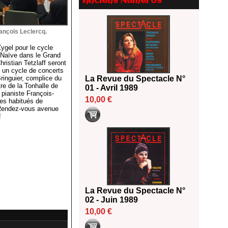
Anciens Numéros
Le palmarès des prix SACD
2026
18/06/2026
ançois Leclercq.
Les 10 lauréats du Fonds
Grandes Formes Théâtre 2026
ygel pour le cycle
SACD
t Naïve dans le Grand
hristian Tetzlaff seront
13/06/2026
t un cycle de concerts
Nomination de Nathalie
ringuier, complice du
La Revue du Spectacle N°
re de la Tonhalle de
Garraud et Olivier Saccomano à
01 - Avril 1989
 pianiste François-
la direction du Théâtre de
10,00 €
res habitués de
Gennevilliers - CDN
 Rendez-vous avenue
!
13/06/2026
Dispositif SACD Auteurs
d'espaces : les lauréats 2026
18/03/2026
La Revue du Spectacle N°
02 - Juin 1989
10,00 €