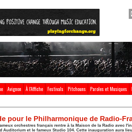
ue
Avignon
À l'Affiche
Festivals
Pitchouns
Paroles et Musiques
de pour le Philharmonique de Radio-Fr
fameux orchestres français rentre à la Maison de la Radio avec l'i
d Auditorium et le fameux Studio 104. Cette inauguration aura lie