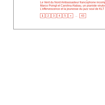
Le Vent du Nord Ambassadeur francophone incompa
Marco Poingt et Carolina Alabau, un pianiste virut
L'effervescence et la jeunesse du jazz soul de KLT
1
2
3
4
5
»
...
43