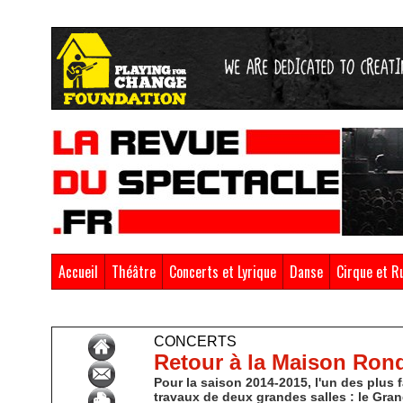
Accueil
Théâtre
Concerts et Lyrique
Danse
Cirque et R
Accueil
>
Concerts & Lyrique
>
Concerts
CONCERTS
Retour à la Maison Ron
Pour la saison 2014-2015, l'un des plus 
travaux de deux grandes salles : le Gran