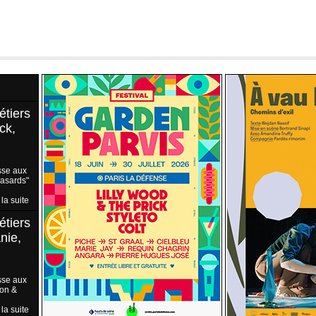
étiers
ck,
sse aux
Hasards"
 la suite
étiers
nie,
sse aux
ion &
 la suite