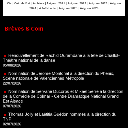
Cie
|
Coin de l’œil
|
Archives
|
Avignon 2021
|
Avignon 2022
|
Avignon 2023
|
Avignon
2024
|
À l'affiche ter
|
Avignon 2025
|
Avignon 2026
Brèves & Com
Renouvellement de Rachid Ouramdane à la tête de Chaillot-
Théâtre national de la danse
05/08/2026
Nomination de Jérôme Montchal à la direction du Phénix,
Scène nationale de Valenciennes Métropole
22/07/2026
Nomination de Servane Ducorps et Mikaël Serre à la direction
de la Comédie de Colmar - Centre Dramatique National Grand
Est Alsace
07/07/2026
Thomas Jolly et Laëtitia Guédon nommés à la direction du
TNP
02/07/2026
Fonds SACD Théâtre : les lauréats 2026
23/06/2026