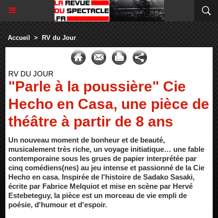
Accueil
>
RV du Jour
RV DU JOUR
"Parle à la poussière" Cie
Hecho en Casa, une pièce de
théâtre à partir de 8 ans
Un nouveau moment de bonheur et de beauté,
musicalement très riche, un voyage initiatique… une fable
contemporaine sous les grues de papier interprétée par
cinq comédiens(nes) au jeu intense et passionné de la Cie
Hecho en casa. Inspirée de l'histoire de Sadako Sasaki,
écrite par Fabrice Melquiot et mise en scène par Hervé
Estebeteguy, la pièce est un morceau de vie empli de
poésie, d'humour et d'espoir.