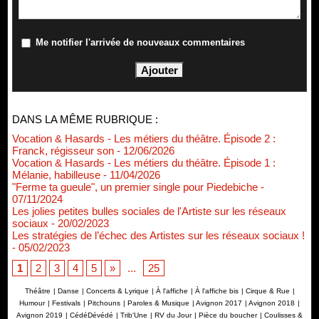
Me notifier l'arrivée de nouveaux commentaires
DANS LA MÊME RUBRIQUE :
Vocation & Hasards - Les métiers du théâtre. Épisode 2 :
Franck, régisseur son
- 12/06/2026
Vocation & Hasards - Les métiers du théâtre. Épisode 1 :
Mélanie, habilleuse
- 11/04/2026
"Ferme ta gueule", un premier single pour Piedebiche
-
07/11/2024
Les jolies petites bulles sociales de l'Artiste sur les réseaux
sociaux
- 20/02/2023
Les stratégies de l’échec des Artistes sur les réseaux sociaux !
- 05/02/2023
1
2
3
4
5
»
...
25
Théâtre
|
Danse
|
Concerts & Lyrique
|
À l'affiche
|
À l'affiche bis
|
Cirque & Rue
|
Humour
|
Festivals
|
Pitchouns
|
Paroles & Musique
|
Avignon 2017
|
Avignon 2018
|
Avignon 2019
|
CédéDévédé
|
Trib'Une
|
RV du Jour
|
Pièce du boucher
|
Coulisses &