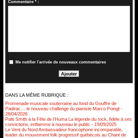
Commentaire * :
Me notifier l'arrivée de nouveaux commentaires
DANS LA MÊME RUBRIQUE :
Promenade musicale souterraine au fond du Gouffre de
Padirac… le nouveau challenge du pianiste Marco Poingt
-
28/04/2026
Patti Smith à la Fête de l'Huma La légende du rock, fidèle à ses
convictions, enflamme à nouveau le public
- 19/09/2025
Le Vent du Nord Ambassadeur francophone incomparable,
leader du mouvement folk progressif québécois au Chant de