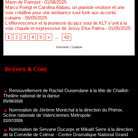
Marin de Paimpol
- 01/08/2025
Marco Poingt et Carolina Alabau, un pianiste virutose et une
voix critalline pour une ambiance soul funk aux accents
cubains
- 05/05/2025
L'effervescence et la jeunesse du jazz soul de KLT s'unit à la
voix chaude et expresssive de Jessy Elsa Palma
- 01/05/2025
1
2
3
4
5
»
...
43
Concerts
|
Lyrique
Brèves & Com
Renouvellement de Rachid Ouramdane à la tête de Chaillot-
Théâtre national de la danse
05/08/2026
Nomination de Jérôme Montchal à la direction du Phénix,
Scène nationale de Valenciennes Métropole
22/07/2026
Nomination de Servane Ducorps et Mikaël Serre à la direction
de la Comédie de Colmar - Centre Dramatique National Grand
Est Alsace
07/07/2026