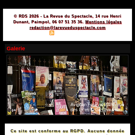
© RDS 2026 - La Revue du Spectacle, 14 rue Henri
Dunant, Paimpol, 06 07 51 35 36.
Mentions légales
redaction@larevueduspectacle.com
|
|
Plan du site
Syndication
Powered by WM
Galerie
Avignon Festival 2024 - rue
des Lices © Gil Chauveau.
Ce site est conforme au RGPD. Aucune donnée