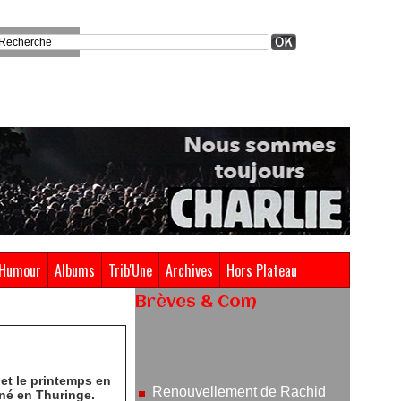
Humour
Albums
Trib'Une
Archives
Hors Plateau
Brèves & Com
Renouvellement de Rachid
Ouramdane à la tête de Chaillot-
Théâtre national de la danse
05/08/2026
et le printemps en
né en Thuringe.