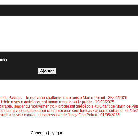
aires
re de Padirac… le nouveau challenge du pianiste Marco Poingt
- 28/04/2026
, fidèle à ses convictions, enflamme à nouveau le public
- 19/09/2025
rable, leader du mouvement folk progressif québécois au Chant de Marin de Pa
ose et une voix critalline pour une ambiance soul funk aux accents cubains
- 05/05/
 s'unit à la voix chaude et expresssive de Jessy Elsa Palma
- 01/05/2025
Concerts
|
Lyrique