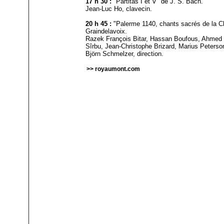
17 h 30 :
"Partitas I et V" de J. S. Bach.
Jean-Luc Ho, clavecin.
20 h 45 :
"Palerme 1140, chants sacrés de la Ch
Graindelavoix.
Razek François Bitar, Hassan Boufous, Ahmed 
Sîrbu, Jean-Christophe Brizard, Marius Peterso
Björn Schmelzer, direction.
>> royaumont.com