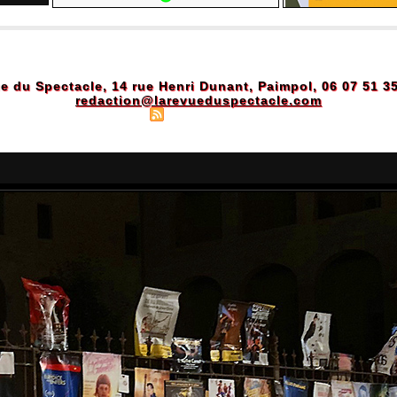
e du Spectacle, 14 rue Henri Dunant, Paimpol, 06 07 51 3
redaction@larevueduspectacle.com
Plan du site
|
Syndication
|
Powered by WM