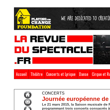
Accueil
Théâtre
Concerts et Lyrique
Danse
Cirque et R
Accueil
>
Concerts & Lyrique
>
Concerts
CONCERTS
Journée européenne de
Le 21 mars 2015, la Saison musicale de 
programmant trois concerts consacrés à