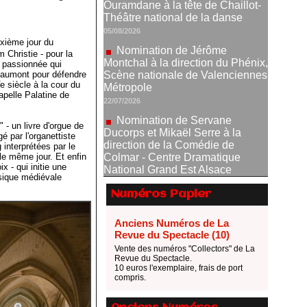
Nomination de Jérôme
Montchal à la direction du Phénix,
Scène nationale de Valenciennes
Métropole
uxième jour du
22/07/2026
 Christie - pour la
s passionnée qui
Nomination de Servane
oyaumont pour défendre
Ducorps et Mikaël Serre à la
e siècle à la cour du
apelle Palatine de
direction de la Comédie de
Colmar - Centre Dramatique
National Grand Est Alsace
- un livre d'orgue de
07/07/2026
 par l'organettiste
 interprétées par le
Thomas Jolly et Laëtitia
le même jour. Et enfin
Guédon nommés à la direction du
x - qui initie une
usique médiévale
TNP
02/07/2026
Numéros Papier
Fonds SACD Théâtre : les
lauréats 2026
Anciens Numéros de La
Revue du Spectacle (10)
23/06/2026
Vente des numéros "Collectors" de La
Dispositif ARTCENA Écrire
Revue du Spectacle.
pour le cirque, les lauréats 2026 !
10 euros l'exemplaire, frais de port
compris.
20/06/2026
Le palmarès des prix SACD