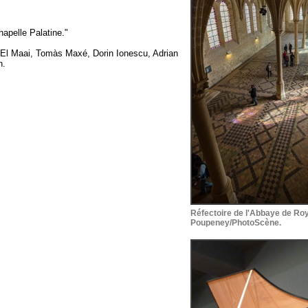
apelle Palatine."
El Maai, Tomàs Maxé, Dorin Ionescu, Adrian
n.
Réfectoire de l'Abbaye de R
Poupeney/PhotoScène.