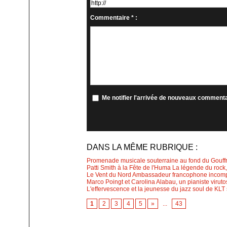
Commentaire * :
Me notifier l'arrivée de nouveaux comment
DANS LA MÊME RUBRIQUE :
Promenade musicale souterraine au fond du Gouff
Patti Smith à la Fête de l'Huma La légende du rock
Le Vent du Nord Ambassadeur francophone incompa
Marco Poingt et Carolina Alabau, un pianiste virut
L'effervescence et la jeunesse du jazz soul de KLT
1
2
3
4
5
»
...
43