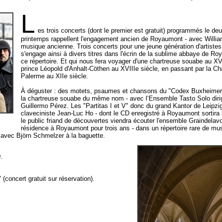
L
es trois concerts (dont le premier est gratuit) programmés le de
printemps rappellent l'engagement ancien de Royaumont - avec William
musique ancienne. Trois concerts pour une jeune génération d'artiste
s'engage ainsi à divers titres dans l'écrin de la sublime abbaye de R
ce répertoire. Et qui nous fera voyager d'une chartreuse souabe au XV
prince Léopold d'Anhalt-Cöthen au XVIIIe siècle, en passant par la Ch
Palerme au XIIe siècle.
À déguster : des motets, psaumes et chansons du "Codex Buxheimer" 
la chartreuse souabe du même nom - avec l‘Ensemble Tasto Solo dirigé
Guillermo Pérez. Les "Partitas I et V" donc du grand Kantor de Leipzig
claveciniste Jean-Luc Ho - dont le CD enregistré à Royaumont sortira 
le public friand de découvertes viendra écouter l'ensemble Graindelavoi
résidence à Royaumont pour trois ans - dans un répertoire rare de m
avec Björn Schmelzer à la baguette.
.
(concert gratuit sur réservation).