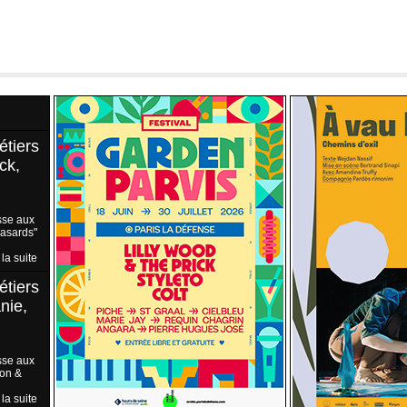
étiers
ck,
sse aux
Hasards"
 la suite
étiers
nie,
sse aux
ion &
 la suite