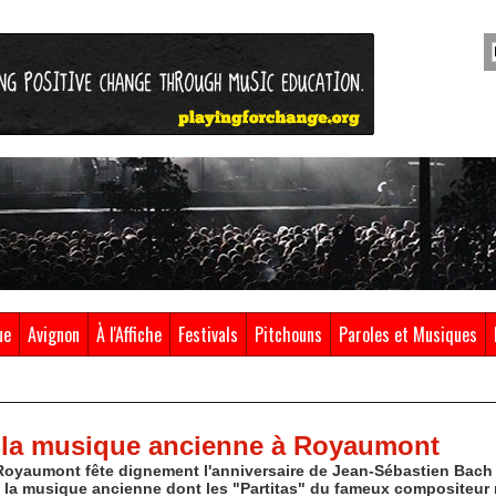
ue
Avignon
À l'Affiche
Festivals
Pitchouns
Paroles et Musiques
 la musique ancienne à Royaumont
Royaumont fête dignement l'anniversaire de Jean-Sébastien Bach 
 la musique ancienne dont les "Partitas" du fameux compositeur 