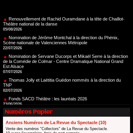
Renouvellement de Rachid Ouramdane à la tête de Chaillot-
Théâtre national de la danse
05/08/2026
Nomination de Jérôme Montchal à la direction du Phénix,
Scène nationale de Valenciennes Métropole
22/07/2026
Nomination de Servane Ducorps et Mikaël Serre à la direction
de la Comédie de Colmar - Centre Dramatique National Grand
Est Alsace
07/07/2026
Thomas Jolly et Laëtitia Guédon nommés à la direction du
TNP
02/07/2026
Fonds SACD Théâtre : les lauréats 2026
23/06/2026
Dispositif ARTCENA Écrire pour le cirque, les lauréats 2026 !
20/06/2026
Numéros Papier
Le palmarès des prix SACD 2026
18/06/2026
Anciens Numéros de La Revue du Spectacle (10)
Les 10 lauréats du Fonds Grandes Formes Théâtre 2026
Vente des numéros "Collectors" de La Revue du Spectacle.
SACD