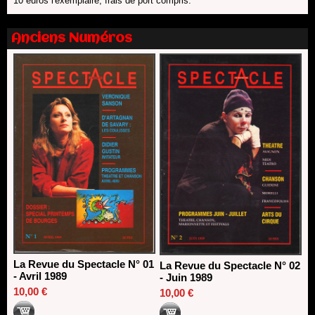
10 euros l'exemplaire, frais de port compris.
13/06/2026
Nomination de Nathalie Garraud et Olivier Saccomano à la
Anciens Numéros
direction du Théâtre de Gennevilliers - CDN
13/06/2026
Dispositif SACD Auteurs d'espaces : les lauréats 2026
18/03/2026
La Revue du Spectacle N° 01
La Revue du Spectacle N° 02
- Avril 1989
- Juin 1989
10,00 €
10,00 €