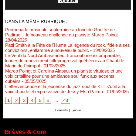
DANS LA MÊME RUBRIQUE :
Promenade musicale souterraine au fond du Gouffre de
Padirac… le nouveau challenge du pianiste Marco Poingt
-
28/04/2026
Patti Smith à la Fête de l'Huma La légende du rock, fidèle à ses
convictions, enflamme à nouveau le public
- 19/09/2025
Le Vent du Nord Ambassadeur francophone incomparable,
leader du mouvement folk progressif québécois au Chant de
Marin de Paimpol
- 01/08/2025
Marco Poingt et Carolina Alabau, un pianiste virutose et une
voix critalline pour une ambiance soul funk aux accents
cubains
- 05/05/2025
L'effervescence et la jeunesse du jazz soul de KLT s'unit à la
voix chaude et expresssive de Jessy Elsa Palma
- 01/05/2025
1
2
3
4
5
»
...
43
Concerts
|
Lyrique
Brèves & Com