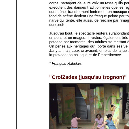
corps, partagent de leurs voix un texte qu'ils por
exécutent des danses traditionnelles que les r
sur scène, transforment lentement en musique 
fond de scène devient une fresque peinte par to
naïve qui tente, elle aussi, de réécrire par l'imag
qui existe.
Jusqu'au bout, le spectacle restera surabonda
en sons et en images. Il restera également trè
potache par moments, des adultes se mettant 
On pense aux héritages qu'il porte dans ses vei
Jarry… mais ceux-ci avaient, en plus de la jubila
la provocation politique et de l'impertinence.
* François Rabelais.
"CroiZades (jusqu'au trognon)"