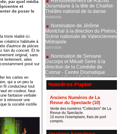
ède, par quel média
Nomination de Jérôme
épicentre et
Montchal à la direction du Phénix,
enter de poser le
Scène nationale de Valenciennes
Métropole
22/07/2026
Nomination de Servane
 triste réalité ici.
Ducorps et Mikaël Serre à la
e créatrice habituée à
direction de la Comédie de
atte d'autrice de pièces
Colmar - Centre Dramatique
ez loin du concret. Et le
National Grand Est Alsace
nnement original, sans
ant lentement, ailes
07/07/2026
il constamment posé sur
Thomas Jolly et Laëtitia
Guédon nommés à la direction du
ler les cartes en
TNP
aire, qui a un peu la
Numéros Papier
 fil conducteur tout
02/07/2026
haut en couleur, faux
Fonds SACD Théâtre : les
 une fantaisie verbale
Anciens Numéros de La
lauréats 2026
er à retrouver une
Revue du Spectacle (10)
ue la société instille
23/06/2026
Vente des numéros "Collectors" de La
Revue du Spectacle.
Dispositif ARTCENA Écrire
10 euros l'exemplaire, frais de port
pour le cirque, les lauréats 2026 !
compris.
20/06/2026
Le palmarès des prix SACD