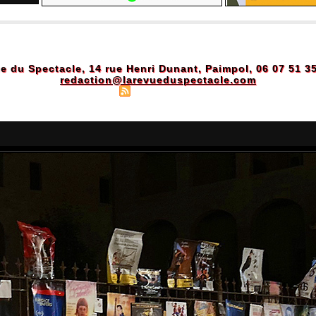
e du Spectacle, 14 rue Henri Dunant, Paimpol, 06 07 51 3
redaction@larevueduspectacle.com
Plan du site
|
Syndication
|
Powered by WM