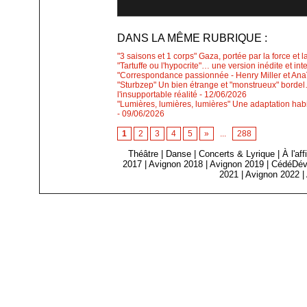
DANS LA MÊME RUBRIQUE :
"3 saisons et 1 corps" Gaza, portée par la force et l
"Tartuffe ou l'hypocrite"… une version inédite et int
"Correspondance passionnée - Henry Miller et Anaïs
"Sturbzep" Un bien étrange et "monstrueux" bordel…
l'insupportable réalité
- 12/06/2026
"Lumières, lumières, lumières" Une adaptation habi
- 09/06/2026
1
2
3
4
5
»
...
288
Théâtre
|
Danse
|
Concerts & Lyrique
|
À l'af
2017
|
Avignon 2018
|
Avignon 2019
|
CédéDév
2021
|
Avignon 2022
|