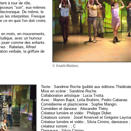
tent à tour de rôle,
égisseurs "son", eux-mêmes
électronique. De même, le
us les interprètes. Fresque
e ce en quoi l'on doit croire,
nt en mots, en mouvements,
s ludique, avec un humour
à jouer comme des enfants.
nes : Rabelais, Alfred
tion verbale, la griffure de
© Anahi Matteo.
Texte : Sandrine Roche (publié aux éditions Théâtrale
Mise en scène : Sandrine Roche.
Collaboration artistique : Lucia Trotta.
Avec : Marion Bajot, Leïla Brahimi, Pedro Cabanas.
Comédienne et plasticienne : Sophie Mangin.
Comédien et danseur : Alexandre Théry.
Créateur lumière et vidéo : Philippe Didier.
Créateurs sonore : Josef Amerveil et Grégoire Leyma
Créateur lumière et vidéo ; Silvia Cimino, danseuse 
créateur sonore ; ; C
Danseuse : Silvia Cimino.