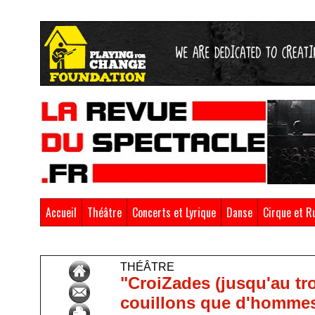
Accueil
Théâtre
Concerts et Lyrique
Danse
Cirque et R
Accueil
>
Théâtre
THÉÂTRE
"CroiZades (jusqu'au tr
couillons que d'homme