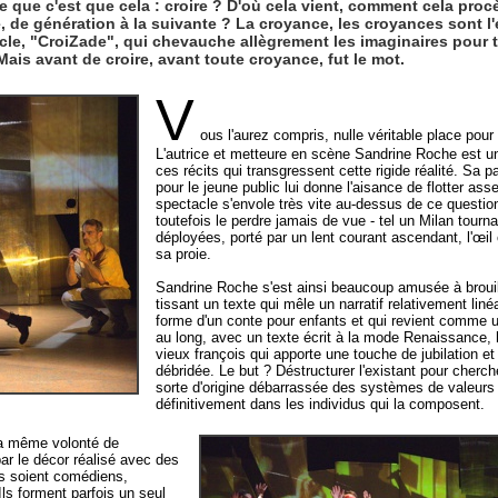
e que c'est que cela : croire ? D'où cela vient, comment cela proc
é, de génération à la suivante ? La croyance, les croyances sont l'
cle, "CroiZade", qui chevauche allègrement les imaginaires pour t
ais avant de croire, avant toute croyance, fut le mot.
V
ous l'aurez compris, nulle véritable place pour la
L'autrice et metteure en scène Sandrine Roche est un
ces récits qui transgressent cette rigide réalité. Sa p
pour le jeune public lui donne l'aisance de flotter ass
spectacle s'envole très vite au-dessus de ce questio
toutefois le perdre jamais de vue - tel un Milan tourn
déployées, porté par un lent courant ascendant, l'œ
sa proie.
Sandrine Roche s'est ainsi beaucoup amusée à brouil
tissant un texte qui mêle un narratif relativement liné
forme d'un conte pour enfants et qui revient comme un
au long, avec un texte écrit à la mode Renaissance, 
vieux françois qui apporte une touche de jubilation et
débridée. Le but ? Déstructurer l'existant pour cherch
sorte d'origine débarrassée des systèmes de valeurs q
définitivement dans les individus qui la composent.
la même volonté de
par le décor réalisé avec des
ls soient comédiens,
Ils forment parfois un seul