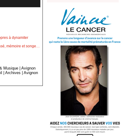
opres à dynamiter
passé, mémoire et songe…
 & Musique
|
Avignon
il
|
Archives
|
Avignon