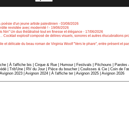
a poésie d'un jeune artiste palestinien
- 03/08/2026
erdite revisitée avec modernité !
- 19/06/2026
 Nin" Un duo théâtralisé tout en finesse et élégance
- 17/06/2026
 Cocktail explosif composé de délires visuels, sonores et autres élucubrations pr
le et délicate du beau roman de Virginia Woolf "Vers le phare", entre présent et 
fiche
|
À l'affiche bis
|
Cirque & Rue
|
Humour
|
Festivals
|
Pitchouns
|
Paroles
édé
|
Trib'Une
|
RV du Jour
|
Pièce du boucher
|
Coulisses & Cie
|
Coin de l’œ
Avignon 2023
|
Avignon 2024
|
À l'affiche ter
|
Avignon 2025
|
Avignon 2026