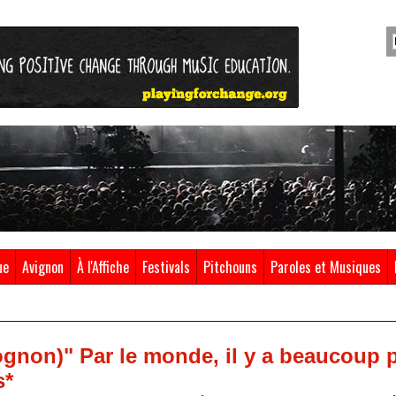
ue
Avignon
À l'Affiche
Festivals
Pitchouns
Paroles et Musiques
ognon)" Par le monde, il y a beaucoup 
s*