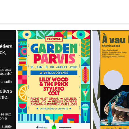
étiers
ck,
sse aux
Hasards"
 la suite
étiers
nie,
sse aux
ion &
 la suite