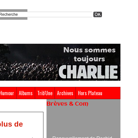
Humour
Albums
Trib'Une
Archives
Hors Plateau
Brèves & Com
Renouvellement de Rachid
Ouramdane à la tête de Chaillot-
plus de
Théâtre national de la danse
05/08/2026