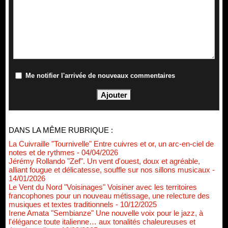
Me notifier l'arrivée de nouveaux commentaires
DANS LA MÊME RUBRIQUE :
La Cuivraille "Tournivelle" Entre cuivres et or, un arc-en-ciel de
notes et de rythmes
- 04/04/2026
Jérémy Rollando "Zef". Un vent d'ouest, doux et agréable,
alliant fougue et délicatesse, souffle sur nos sillons musicaux
-
14/01/2026
Le Vent du Nord "Voisinages" Voisiner avec les territoires
francophones pour un nouveau métissage, une relecture des
musiques et textes traditionnels
- 10/12/2025
Irene Amata "Sembianze" Une nouvelle voix pour le jazz, à
l'élégance toute italienne… aux tonalités chaleureuses et