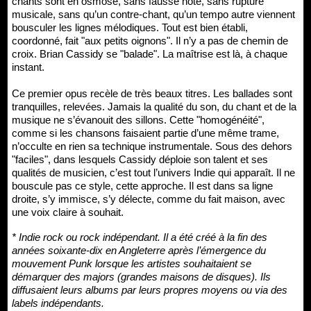
chants sont en osmose, sans fausse note, sans rupture
musicale, sans qu’un contre-chant, qu’un tempo autre viennent
bousculer les lignes mélodiques. Tout est bien établi,
coordonné, fait "aux petits oignons". Il n’y a pas de chemin de
croix. Brian Cassidy se "balade". La maîtrise est là, à chaque
instant.
Ce premier opus recèle de très beaux titres. Les ballades sont
tranquilles, relevées. Jamais la qualité du son, du chant et de la
musique ne s’évanouit des sillons. Cette "homogénéité",
comme si les chansons faisaient partie d’une même trame,
n’occulte en rien sa technique instrumentale. Sous des dehors
"faciles", dans lesquels Cassidy déploie son talent et ses
qualités de musicien, c’est tout l’univers Indie qui apparaît. Il ne
bouscule pas ce style, cette approche. Il est dans sa ligne
droite, s’y immisce, s’y délecte, comme du fait maison, avec
une voix claire à souhait.
* Indie rock ou rock indépendant. Il a été créé à la fin des
années soixante-dix en Angleterre après l’émergence du
mouvement Punk lorsque les artistes souhaitaient se
démarquer des majors (grandes maisons de disques). Ils
diffusaient leurs albums par leurs propres moyens ou via des
labels indépendants.