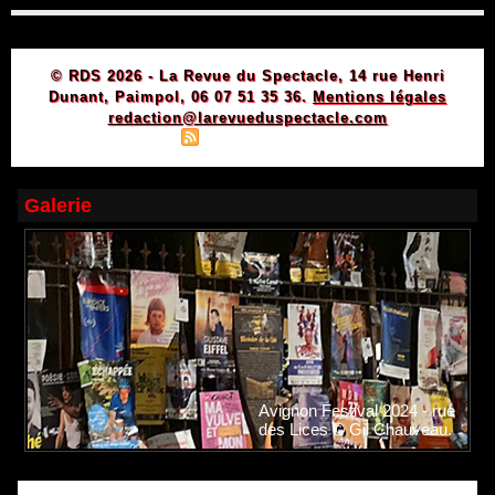
© RDS 2026 - La Revue du Spectacle, 14 rue Henri
Dunant, Paimpol, 06 07 51 35 36.
Mentions légales
redaction@larevueduspectacle.com
|
|
Plan du site
Syndication
Powered by WM
Galerie
Avignon Festival 2024 - rue
des Lices © Gil Chauveau.