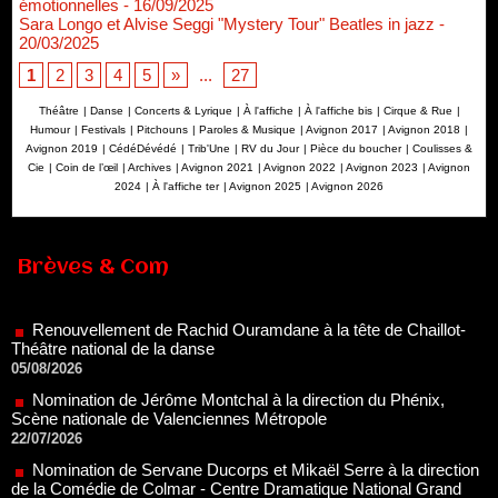
émotionnelles
- 16/09/2025
Sara Longo et Alvise Seggi "Mystery Tour" Beatles in jazz
-
20/03/2025
1
2
3
4
5
»
...
27
Théâtre
|
Danse
|
Concerts & Lyrique
|
À l'affiche
|
À l'affiche bis
|
Cirque & Rue
|
Humour
|
Festivals
|
Pitchouns
|
Paroles & Musique
|
Avignon 2017
|
Avignon 2018
|
Avignon 2019
|
CédéDévédé
|
Trib'Une
|
RV du Jour
|
Pièce du boucher
|
Coulisses &
Cie
|
Coin de l’œil
|
Archives
|
Avignon 2021
|
Avignon 2022
|
Avignon 2023
|
Avignon
2024
|
À l'affiche ter
|
Avignon 2025
|
Avignon 2026
Brèves & Com
Renouvellement de Rachid Ouramdane à la tête de Chaillot-
Théâtre national de la danse
05/08/2026
Nomination de Jérôme Montchal à la direction du Phénix,
Scène nationale de Valenciennes Métropole
22/07/2026
Nomination de Servane Ducorps et Mikaël Serre à la direction
de la Comédie de Colmar - Centre Dramatique National Grand
Est Alsace
07/07/2026