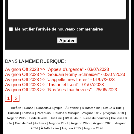
Me notifier l'arrivée de nouveaux commentaires
DANS LA MÊME RUBRIQUE :
Avignon Off 2023 >> "Appels d'urgence"
- 03/07/2023
Avignon Off 2023 >> "Soudain Romy Schneider"
- 02/07/2023
Avignon Off 2023 >> "J'appelle mes frères"
- 01/07/2023
Avignon Off 2023 >> "Tristan et Iseut"
- 01/07/2023
Avignon Off 2023 >> "Nos Vies Inachevées"
- 28/06/2023
1
2
Théâtre
|
Danse
|
Concerts & Lyrique
|
À l'affiche
|
À l'affiche bis
|
Cirque & Rue
|
Humour
|
Festivals
|
Pitchouns
|
Paroles & Musique
|
Avignon 2017
|
Avignon 2018
|
Avignon 2019
|
CédéDévédé
|
Trib'Une
|
RV du Jour
|
Pièce du boucher
|
Coulisses &
Cie
|
Coin de l’œil
|
Archives
|
Avignon 2021
|
Avignon 2022
|
Avignon 2023
|
Avignon
2024
|
À l'affiche ter
|
Avignon 2025
|
Avignon 2026