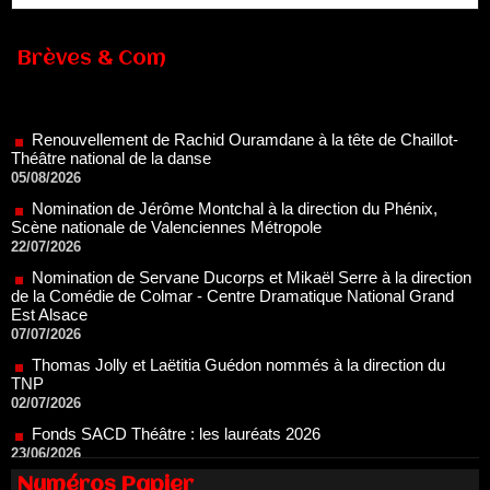
Brèves & Com
Renouvellement de Rachid Ouramdane à la tête de Chaillot-
Théâtre national de la danse
05/08/2026
Nomination de Jérôme Montchal à la direction du Phénix,
Scène nationale de Valenciennes Métropole
22/07/2026
Nomination de Servane Ducorps et Mikaël Serre à la direction
de la Comédie de Colmar - Centre Dramatique National Grand
Est Alsace
07/07/2026
Thomas Jolly et Laëtitia Guédon nommés à la direction du
TNP
02/07/2026
Fonds SACD Théâtre : les lauréats 2026
23/06/2026
Dispositif ARTCENA Écrire pour le cirque, les lauréats 2026 !
20/06/2026
Numéros Papier
Le palmarès des prix SACD 2026