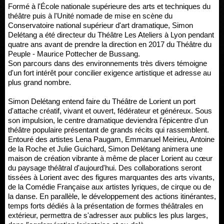
Formé à l'École nationale supérieure des arts et techniques du
théâtre puis à l'Unité nomade de mise en scène du
Conservatoire national supérieur d'art dramatique, Simon
Delétang a été directeur du Théâtre Les Ateliers à Lyon pendant
quatre ans avant de prendre la direction en 2017 du Théâtre du
Peuple - Maurice Pottecher de Bussang.
Son parcours dans des environnements très divers témoigne
d'un fort intérêt pour concilier exigence artistique et adresse au
plus grand nombre.
Simon Delétang entend faire du Théâtre de Lorient un port
d'attache créatif, vivant et ouvert, fédérateur et généreux. Sous
son impulsion, le centre dramatique deviendra l'épicentre d'un
théâtre populaire présentant de grands récits qui rassemblent.
Entouré des artistes Lena Paugam, Emmanuel Meirieu, Antoine
de la Roche et Julie Guichard, Simon Delétang animera une
maison de création vibrante à même de placer Lorient au cœur
du paysage théâtral d'aujourd'hui. Des collaborations seront
tissées à Lorient avec des figures marquantes des arts vivants,
de la Comédie Française aux artistes lyriques, de cirque ou de
la danse. En parallèle, le développement des actions itinérantes,
temps forts dédiés à la présentation de formes théâtrales en
extérieur, permettra de s'adresser aux publics les plus larges,