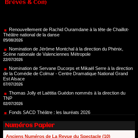
Brèves & Com
Renouvellement de Rachid Ouramdane à la tête de Chaillot-
Théâtre national de la danse
05/08/2026
Nomination de Jérôme Montchal à la direction du Phénix,
Scène nationale de Valenciennes Métropole
22/07/2026
Nomination de Servane Ducorps et Mikaël Serre à la direction
de la Comédie de Colmar - Centre Dramatique National Grand
Est Alsace
07/07/2026
Thomas Jolly et Laëtitia Guédon nommés à la direction du
TNP
02/07/2026
Fonds SACD Théâtre : les lauréats 2026
23/06/2026
Dispositif ARTCENA Écrire pour le cirque, les lauréats 2026 !
20/06/2026
Numéros Papier
Le palmarès des prix SACD 2026
18/06/2026
Anciens Numéros de La Revue du Spectacle (10)