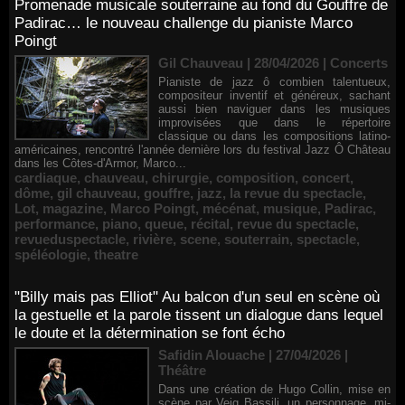
Promenade musicale souterraine au fond du Gouffre de
Padirac… le nouveau challenge du pianiste Marco
Poingt
Gil Chauveau | 28/04/2026
|
Concerts
Pianiste de jazz ô combien talentueux,
compositeur inventif et généreux, sachant
aussi bien naviguer dans les musiques
improvisées que dans le répertoire
classique ou dans les compositions latino-
américaines, rencontré l'année dernière lors du festival Jazz Ô Château
dans les Côtes-d'Armor, Marco...
cardiaque
,
chauveau
,
chirurgie
,
composition
,
concert
,
dôme
,
gil chauveau
,
gouffre
,
jazz
,
la revue du spectacle
,
Lot
,
magazine
,
Marco Poingt
,
mécénat
,
musique
,
Padirac
,
performance
,
piano
,
queue
,
récital
,
revue du spectacle
,
revueduspectacle
,
rivière
,
scene
,
souterrain
,
spectacle
,
spéléologie
,
theatre
"Billy mais pas Elliot" Au balcon d'un seul en scène où
la gestuelle et la parole tissent un dialogue dans lequel
le doute et la détermination se font écho
Safidin Alouache | 27/04/2026
|
Théâtre
Dans une création de Hugo Collin, mise en
scène par Veig Bassili, un personnage, mi-