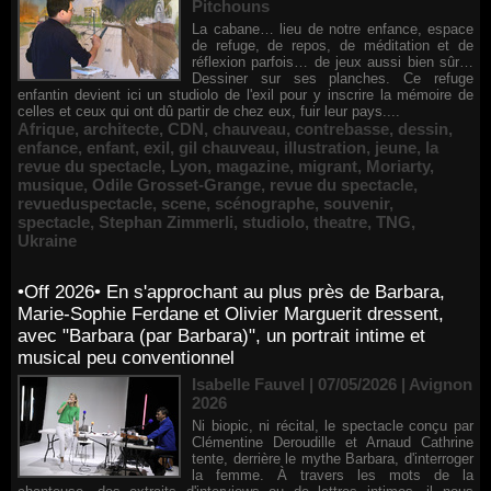
Pitchouns
La cabane… lieu de notre enfance, espace
de refuge, de repos, de méditation et de
réflexion parfois… de jeux aussi bien sûr…
Dessiner sur ses planches. Ce refuge
enfantin devient ici un studiolo de l'exil pour y inscrire la mémoire de
celles et ceux qui ont dû partir de chez eux, fuir leur pays....
Afrique
,
architecte
,
CDN
,
chauveau
,
contrebasse
,
dessin
,
enfance
,
enfant
,
exil
,
gil chauveau
,
illustration
,
jeune
,
la
revue du spectacle
,
Lyon
,
magazine
,
migrant
,
Moriarty
,
musique
,
Odile Grosset-Grange
,
revue du spectacle
,
revueduspectacle
,
scene
,
scénographe
,
souvenir
,
spectacle
,
Stephan Zimmerli
,
studiolo
,
theatre
,
TNG
,
Ukraine
•Off 2026• En s'approchant au plus près de Barbara,
Marie-Sophie Ferdane et Olivier Marguerit dressent,
avec "Barbara (par Barbara)", un portrait intime et
musical peu conventionnel
Isabelle Fauvel | 07/05/2026
|
Avignon
2026
Ni biopic, ni récital, le spectacle conçu par
Clémentine Deroudille et Arnaud Cathrine
tente, derrière le mythe Barbara, d'interroger
la femme. À travers les mots de la