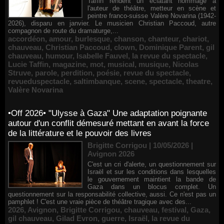
Taffin rendent un éclatant hommage à
l'auteur de théâtre, metteur en scène et
peintre franco-suisse Valère Novarina (1942-
2026), disparu en janvier. Le musicien Christian Paccoud, autre
compagnon de route du dramaturge,...
accordéon
,
amour
,
burlesque
,
chanson
,
chanteur
,
chariot
,
chauveau
,
Christian Paccoud
,
clown
,
Dominique Parent
,
gil
chauveau
,
humour
,
Isabelle Fauvel
,
la revue du spectacle
,
Lucie Taffin
,
magazine
,
mot
,
musical
,
musique
,
Nicolas
Struve
,
parole
,
perdition
,
poésie
,
revue du spectacle
,
revueduspectacle
,
saltimbanque
,
scene
,
spectacle
,
theatre
,
Valère Novarina
•Off 2026• "Ulysse à Gaza" Une adaptation poignante
autour d'un conflit démesuré mettant en avant la force
de la littérature et le pouvoir des livres
Brigitte Corrigou | 10/05/2026
|
Avignon 2026
C'est un cri d'alerte, un questionnement sur
Israël et sur les conditions dans lesquelles
le gouvernement maintient la bande de
Gaza dans un blocus complet. Un
questionnement sur la responsabilité collective, aussi. Ce n'est pas un
pamphlet ! C'est une vraie pièce de théâtre tragique avec des...
2026
,
Avignon
,
Brigitte Corrigou
,
chauveau
,
festival
,
Gaza
,
gil chauveau
,
Gilad Evron
,
guerre
,
Israël
,
la revue du