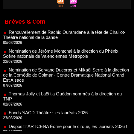
Renouvellement de Rachid Ouramdane à la tête de Chaillot-
Théâtre national de la danse
Brèves & Com
05/08/2026
Nomination de Jérôme Montchal à la direction du Phénix,
Scène nationale de Valenciennes Métropole
22/07/2026
Nomination de Servane Ducorps et Mikaël Serre à la direction
de la Comédie de Colmar - Centre Dramatique National Grand
Est Alsace
07/07/2026
Thomas Jolly et Laëtitia Guédon nommés à la direction du
TNP
02/07/2026
Fonds SACD Théâtre : les lauréats 2026
23/06/2026
Dispositif ARTCENA Écrire pour le cirque, les lauréats 2026 !
20/06/2026
Le palmarès des prix SACD 2026
18/06/2026