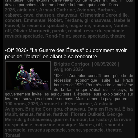
chanteuse, des extraits d'interviews ou de lettres intimes, il nous
dévoile par bribes la femme derrière la femme qui chante. Dans...
2026
,
aigle noir
,
Arnaud Cathrine
,
Avignon
,
Barbara
,
cabaret
,
cave
,
chanson
,
chauveau
,
Clémentine Deroudille
,
concert
,
Emmanuel Noblet
,
Ferdane
,
gil chauveau
,
Isabelle
Fauvel
,
la revue du spectacle
,
magazine
,
musique
,
Nantes
,
off
,
Olivier Marguerit
,
parole
,
récital
,
revue du spectacle
,
revueduspectacle
,
Rond-Point
,
scene
,
spectacle
,
theatre
•Off 2026• "La Guerre des Émeus" ou comment avoir
peur de "l'autre" en allant à sa rencontre
Brigitte Corrigou | 06/05/2026
|
Avignon 2026
1932. L'Australie connaît une période de
récession économique suite au krach
boursier de 1929. Pour résoudre le problème
de la famine qui s'abat sur le pays, le
gouvernement invite les agriculteurs à étendre leurs exploitations sur
les terres sauvages du centre du pays. Mais l'armée du pays part en...
100 noms
,
2026
,
Antoine Le Frère
,
armée
,
Australie
,
Avignon
,
Brigitte Corrigou
,
chauveau
,
Damien Reynal
,
Élisa
Mabit
,
émeus
,
famine
,
festival
,
Florent Oulkaïd
,
George
Merrick
,
gil chauveau
,
guerre
,
humour
,
La Factory
,
la revue
du spectacle
,
magazine
,
musique
,
Nantes
,
off
,
revue du
spectacle
,
revueduspectacle
,
scene
,
spectacle
,
theatre
,
Tomasi