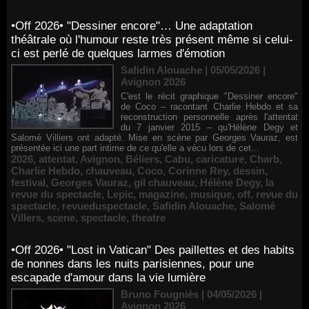
•Off 2026• "Dessiner encore"… Une adaptation
théâtrale où l'humour reste très présent même si celui-
ci est perlé de quelques larmes d'émotion
Safidin Alouache | 05/05/2026
|
Avignon 2026
C'est le récit graphique "Dessiner encore"
de Coco – racontant Charlie Hebdo et sa
reconstruction personnelle après l'attentat
du 7 janvier 2015 – qu'Hélène Degy et
Salomé Villiers ont adapté. Mise en scène par Georges Vauraz, est
présentée ici une part intime de ce qu'elle a vécu lors de cet...
2026
,
attentat
,
Avignon
,
Béliers
,
Cabu
,
caricature
,
Charb
,
Charlie Hebdo
,
chauveau
,
Coco
,
Corinne Rey
,
dessin
,
festival
,
Georges Vauraz
,
gil chauveau
,
Hélène Degy
,
la
revue du spectacle
,
Lepic
,
magazine
,
musique
,
off
,
revue du
spectacle
,
revueduspectacle
,
Safidin Alouache
,
Salomé
Villers
,
scene
,
spectacle
,
theatre
•Off 2026• "Lost in Vatican" Des paillettes et des habits
de nonnes dans les nuits parisiennes, pour une
escapade d'amour dans la vie lumière
Bruno Fougniès | 04/05/2026
|
Avignon 2026