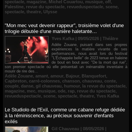
spectacle
,
magazine
,
Michel Couartou
,
musique
,
off
,
Palestine
,
revue du spectacle
,
revueduspectacle
,
scene
,
spectacle
,
theatre
,
Ulysse
"Mon mec veut devenir rappeur", troisième volet d'une
trilogie débutée d'une manière haletante…
Yves Kafka | 09/05/2026
|
Théâtre
Adèle Zouane, puisant dans ses propres
expériences la matière vivante de ses
performances, nous avait lors du festival
"L'Échappée belle" de 2023 tenue en haleine
de bout en bout avec "De la mort qui rue",
son premier spectacle où elle présentait un inénarrable inventaire à
mourir de rire des...
Adèle Zouane
,
amant
,
amour
,
Bajour
,
Blanquefort
,
Capbreton
,
carré-colonnes
,
chanson
,
chauveau
,
conte
,
couple
,
danse
,
gil chauveau
,
humour
,
la revue du spectacle
,
magazine
,
mec
,
musique
,
ode
,
rap
,
revue du spectacle
,
revueduspectacle
,
scene
,
spectacle
,
theatre
,
Yves Kafka
Le Studiolo de l'Exil, comme une cabane refuge dédiée
à la réminiscence, au précieux souvenir d'enfants
exilés
Gil Chauveau | 08/05/2026
|