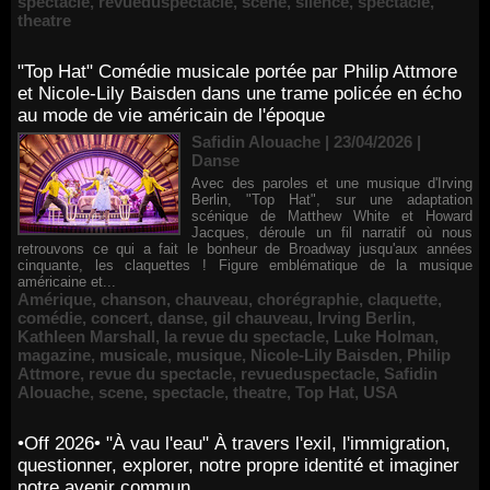
spectacle
,
revueduspectacle
,
scene
,
silence
,
spectacle
,
theatre
"Top Hat" Comédie musicale portée par Philip Attmore
et Nicole-Lily Baisden dans une trame policée en écho
au mode de vie américain de l'époque
Safidin Alouache | 23/04/2026
|
Danse
Avec des paroles et une musique d'Irving
Berlin, "Top Hat", sur une adaptation
scénique de Matthew White et Howard
Jacques, déroule un fil narratif où nous
retrouvons ce qui a fait le bonheur de Broadway jusqu'aux années
cinquante, les claquettes ! Figure emblématique de la musique
américaine et...
Amérique
,
chanson
,
chauveau
,
chorégraphie
,
claquette
,
comédie
,
concert
,
danse
,
gil chauveau
,
Irving Berlin
,
Kathleen Marshall
,
la revue du spectacle
,
Luke Holman
,
magazine
,
musicale
,
musique
,
Nicole-Lily Baisden
,
Philip
Attmore
,
revue du spectacle
,
revueduspectacle
,
Safidin
Alouache
,
scene
,
spectacle
,
theatre
,
Top Hat
,
USA
•Off 2026• "À vau l'eau" À travers l'exil, l'immigration,
questionner, explorer, notre propre identité et imaginer
notre avenir commun