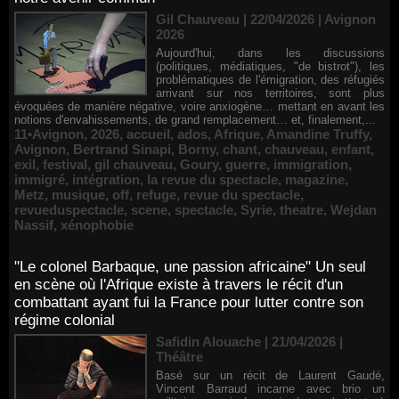
Gil Chauveau | 22/04/2026
|
Avignon
2026
Aujourd'hui, dans les discussions
(politiques, médiatiques, "de bistrot"), les
problématiques de l'émigration, des réfugiés
arrivant sur nos territoires, sont plus
évoquées de manière négative, voire anxiogène… mettant en avant les
notions d'envahissements, de grand remplacement… et, finalement,...
11•Avignon
,
2026
,
accueil
,
ados
,
Afrique
,
Amandine Truffy
,
Avignon
,
Bertrand Sinapi
,
Borny
,
chant
,
chauveau
,
enfant
,
exil
,
festival
,
gil chauveau
,
Goury
,
guerre
,
immigration
,
immigré
,
intégration
,
la revue du spectacle
,
magazine
,
Metz
,
musique
,
off
,
refuge
,
revue du spectacle
,
revueduspectacle
,
scene
,
spectacle
,
Syrie
,
theatre
,
Wejdan
Nassif
,
xénophobie
"Le colonel Barbaque, une passion africaine" Un seul
en scène où l'Afrique existe à travers le récit d'un
combattant ayant fui la France pour lutter contre son
régime colonial
Safidin Alouache | 21/04/2026
|
Théâtre
Basé sur un récit de Laurent Gaudé,
Vincent Barraud incarne avec brio un