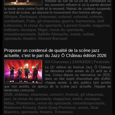
militaire au soir de sa vie de combattant où
les souvenirs refluent et où la parole devient
la seule arme contre l'oubli et le ressenti. Hamac de couleurs suspendu
en fond de scène, qui dessine le mouvement d'un homme allongé...
Afrique
,
Barbaque
,
chauveau
,
colonel
,
colonial
,
colonie
,
combattant
,
Folie
,
gil chauveau
,
guerre
,
harmonica
,
Joël
Lokossou
,
la revue du spectacle
,
Laurent Gaudé
,
magazine
,
militaire
,
musique
,
Niger
,
revue du spectacle
,
revueduspectacle
,
Safidin Alouache
,
scene
,
soldat
,
spectacle
,
theatre
,
Vincent Barraud
Proposer un condensé de qualité de la scène jazz
actuelle, c'est le pari du Jazz Ô Château édition 2026
Gil Chauveau | 21/04/2026
|
Festivals
La 11ᵉ édition du festival Jazz Ô Château
se déroulera cette année du 25 avril au 4
mai. Conçu depuis sa naissance, en 2015,
dans un réel esprit d'ouverture afin d'offrir,
chaque année, à des publics tant avertis
que non avertis, un aperçu de la scène jazz actuelle, l'équipe de
bénévoles concocte...
2026
,
château
,
chauveau
,
concert
,
festival
,
gil chauveau
,
jazz
,
la revue du spectacle
,
magazine
,
mohs
,
musique
,
Ndiaz
,
Pommorio
,
revue du spectacle
,
revueduspectacle
,
Robinson Khoury
,
Saint-Quay-Portrieux
,
scene
,
Shai
Maestro
,
spectacle
,
theatre
,
Tréveneuc