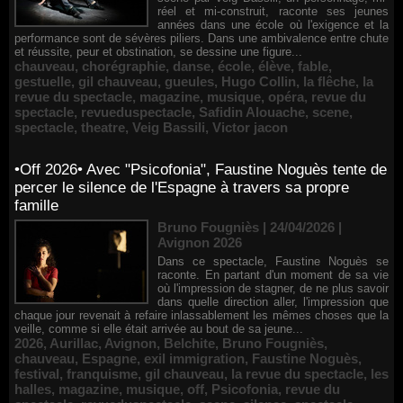
réel et mi-construit, raconte ses jeunes
années dans une école où l'exigence et la
performance sont de sévères piliers. Dans une ambivalence entre chute
et réussite, peur et obstination, se dessine une figure...
chauveau
,
chorégraphie
,
danse
,
école
,
élève
,
fable
,
gestuelle
,
gil chauveau
,
gueules
,
Hugo Collin
,
la flêche
,
la
revue du spectacle
,
magazine
,
musique
,
opéra
,
revue du
spectacle
,
revueduspectacle
,
Safidin Alouache
,
scene
,
spectacle
,
theatre
,
Veig Bassili
,
Victor jacon
•Off 2026• Avec "Psicofonia", Faustine Noguès tente de
percer le silence de l'Espagne à travers sa propre
famille
Bruno Fougniès | 24/04/2026
|
Avignon 2026
Dans ce spectacle, Faustine Noguès se
raconte. En partant d'un moment de sa vie
où l'impression de stagner, de ne plus savoir
dans quelle direction aller, l'impression que
chaque jour revenait à refaire inlassablement les mêmes choses que la
veille, comme si elle était arrivée au bout de sa jeune...
2026
,
Aurillac
,
Avignon
,
Belchite
,
Bruno Fougniès
,
chauveau
,
Espagne
,
exil immigration
,
Faustine Noguès
,
festival
,
franquisme
,
gil chauveau
,
la revue du spectacle
,
les
halles
,
magazine
,
musique
,
off
,
Psicofonia
,
revue du