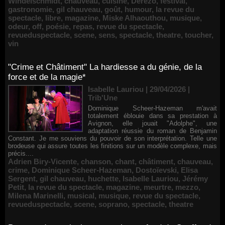
Windelschmidt
,
chauveau
,
cuisine
,
Dérézo
,
festival
,
gastronomie
,
gil chauveau
,
goût
,
humour
,
la revue du
spectacle
,
libre
,
magazine
,
Miske Alhaouthou
,
musique
,
odeur
,
off
,
poésie
,
repas
,
revue du spectacle
,
revueduspectacle
,
scene
,
sens
,
spectacle
,
theatre
,
toucher
,
vin
"Crime et Châtiment" La hardiesse a du génie, de la
force et de la magie*
Isabelle Lauriou | 29/04/2026
|
Trib'Une
Dominique Scheer-Hazeman m'avait
totalement éblouie dans sa prestation à
Avignon, elle jouait "Adolphe", une
adaptation réussie du roman de Benjamin
Constant. Je me souviens du pouvoir de son interprétation. Telle une
brodeuse qui assure toutes les finitions sur un modèle complexe, mais
précis....
Adrien Biry-Vicente
,
chanson
,
chant
,
châtiment
,
chauveau
,
crime
,
Dominique Scheer-Hazeman
,
Dostoïevski
,
Elisa
Sergent
,
gil chauveau
,
huchette
,
Isabelle Lauriou
,
Jérémy
Petit
,
la revue du spectacle
,
magazine
,
meurtre
,
mezzo
,
Milena Marinelli
,
musical
,
musique
,
revue du spectacle
,
revueduspectacle
,
scene
,
soprano
,
spectacle
,
theatre