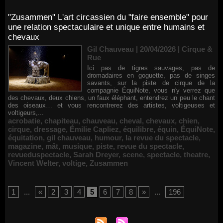
"Zusammen" L'art circassien du "faire ensemble" pour
une relation spectaculaire et unique entre humains et
chevaux
Gil Chauveau | 20/04/2026
|
Cirque &
Rue
Ici pas de tigres sauvages, pas de
dromadaires en goguette, pas de singes
savants, sur la piste de cirque de la
compagnie ÉquiNote, vous n'y verrez que
des chevaux, deux chiens, un faux éléphant, entendrez un peu le chant
des oiseaux… et vous rencontrerez des artistes, voltigeuses et
voltigeurs,...
acrobatie
,
chapiteau
,
chauveau
,
cheval
,
chevaux
,
chien
,
cirque
,
dressage
,
Émilie Capliez
,
équilibre
,
équin
,
ÉquiNote
,
équitation
,
gil chauveau
,
humour
,
la revue du spectacle
,
magazine
,
mât
,
musique
,
piste
,
revue du spectacle
,
revueduspectacle
,
Sarah Dreyer
,
scene
,
spectacle
,
theatre
,
Vincent Welter
,
voltige
,
Zusammen
1
...
«
2
3
4
5
6
7
8
»
...
196