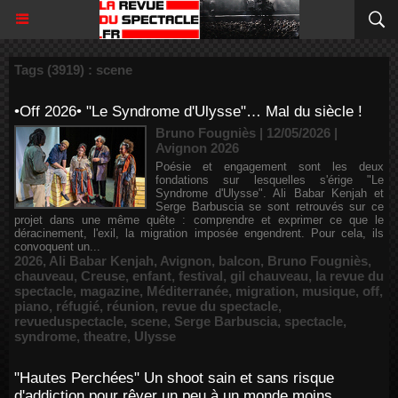
Tags (3919) : scene
•Off 2026• "Le Syndrome d'Ulysse"… Mal du siècle !
Bruno Fougniès | 12/05/2026
|
Avignon 2026
Poésie et engagement sont les deux
fondations sur lesquelles s'érige "Le
Syndrome d'Ulysse". Ali Babar Kenjah et
Serge Barbuscia se sont retrouvés sur ce
projet dans une même quête : comprendre et exprimer ce que le
déracinement, l'exil, la migration imposée engendrent. Pour cela, ils
convoquent un...
2026
,
Ali Babar Kenjah
,
Avignon
,
balcon
,
Bruno Fougniès
,
chauveau
,
Creuse
,
enfant
,
festival
,
gil chauveau
,
la revue du
spectacle
,
magazine
,
Méditerranée
,
migration
,
musique
,
off
,
piano
,
réfugié
,
réunion
,
revue du spectacle
,
revueduspectacle
,
scene
,
Serge Barbuscia
,
spectacle
,
syndrome
,
theatre
,
Ulysse
"Hautes Perchées" Un shoot sain et sans risque
d'addiction pour rêver un peu à un monde moins