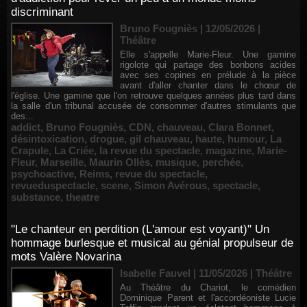
discriminant
Bruno Fougniès | 12/05/2026
|
Théâtre
Elle s'appelle Marie-Fleur. Une gamine
rigolote qui partage des bonbons acides
avec ses copines en prélude à la pièce
avant d'aller chanter dans le chœur de
l'église. Une gamine que l'on retrouve quelques années plus tard dans
la salle d'un tribunal accusée de consommer d'autres stimulants que
des...
addict
,
Bruno Fougniès
,
CDN
,
chauveau
,
Clara Bonnet
,
désintoxication
,
drogue
,
gil chauveau
,
haute
,
humour
,
La
Crapule
,
La Criée
,
la revue du spectacle
,
magazine
,
Marie-
Fleur
,
Marseille
,
Maurin Ollès
,
musique
,
perchée
,
psychoactive
,
Reims
,
revue du spectacle
,
revueduspectacle
,
scene
,
Simon Avérous
,
spectacle
,
substance
,
theatre
"Le chanteur en perdition (L'amour est voyant)" Un
hommage burlesque et musical au génial propulseur de
mots Valère Novarina
Isabelle Fauvel | 11/05/2026
|
Théâtre
Au Théâtre du Chariot, le comédien
Dominique Parent et l'accordéoniste Lucie