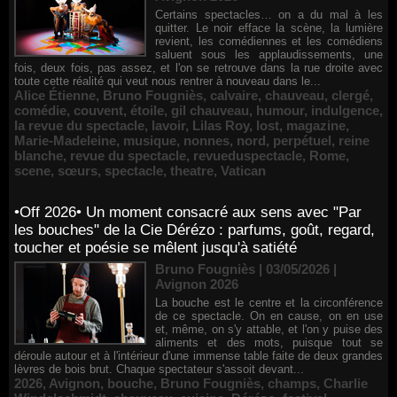
Certains spectacles… on a du mal à les
quitter. Le noir efface la scène, la lumière
revient, les comédiennes et les comédiens
saluent sous les applaudissements, une
fois, deux fois, pas assez, et l'on se retrouve dans la rue droite avec
toute cette réalité qui veut nous rentrer à nouveau dans le...
Alice Étienne
,
Bruno Fougniès
,
calvaire
,
chauveau
,
clergé
,
comédie
,
couvent
,
étoile
,
gil chauveau
,
humour
,
indulgence
,
la revue du spectacle
,
lavoir
,
Lilas Roy
,
lost
,
magazine
,
Marie-Madeleine
,
musique
,
nonnes
,
nord
,
perpétuel
,
reine
blanche
,
revue du spectacle
,
revueduspectacle
,
Rome
,
scene
,
sœurs
,
spectacle
,
theatre
,
Vatican
•Off 2026• Un moment consacré aux sens avec "Par
les bouches" de la Cie Dérézo : parfums, goût, regard,
toucher et poésie se mêlent jusqu'à satiété
Bruno Fougniès | 03/05/2026
|
Avignon 2026
La bouche est le centre et la circonférence
de ce spectacle. On en cause, on en use
et, même, on s'y attable, et l'on y puise des
aliments et des mots, puisque tout se
déroule autour et à l'intérieur d'une immense table faite de deux grandes
lèvres de bois brut. Chaque spectateur s'assoit devant...
2026
,
Avignon
,
bouche
,
Bruno Fougniès
,
champs
,
Charlie