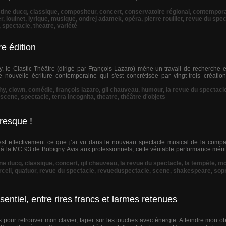
stine ducq
,
classique
,
compositeur
,
concert
,
conservatoire régional
,
contempora
er
,
louinet
,
lyrique
,
musique
,
ondrej adamek
,
opéra
,
pierre rouillet
,
revue du spec
,
spectacle
,
theatre
,
variété
re édition
y, le Clastic Théâtre (dirigé par François Lazaro) mène un travail de recherche 
 nouvelle écriture contemporaine qui s'est concrétisée par vingt-trois créati
hy
,
clown
,
comédie
,
françois lazaro
,
gil chauveau
,
humour
,
la revue du spectacl
scene
,
spectacle
,
terra incognita
,
theatre
,
théâtre d'objets
resque !
est effectivement ce que j’ai vu dans le nouveau spectacle musical de la comp
 à la MC 93 de Bobigny. Avis aux professionnels, cette véritable performance mérit
ine ducq
,
classique
,
concert
,
gil chauveau
,
la revue du spectacle
,
la tempête
,
mc
rcell
,
quatuor
,
revue du spectacle
,
revueduspectacle
,
scene
,
shakespeare
,
sop
entiel, entre rires francs et larmes retenues
 pour retrouver mon clavier, taper sur les touches avec énergie. Atteindre mon obj