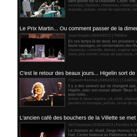
sans glisser sur la chaussée. Courir. Vite.
cerveau
,
chanson
,
chauveau
,
clown
,
co
maladie
,
poésie
,
revue du spectacle
,
re
Le Prix Martin... Ou comment passer de la dime
Jean Grapin | 05/04/2013
|
Théâtre
En ces temps-là de deuil, les prussiens v
faune sauvages, un conservatoire des rêv
chauveau
,
comédie
,
dumas
,
eugène lab
stein
,
prix martin
,
revue du spectacle
,
r
C'est le retour des beaux jours... Higelin sort d
Clément Rastoul | 04/04/2013
|
CédéDé
Il y a des saveurs qui ne changent pas,
Higelin, avec son nouvel album "Beau Re
pour notre...
arthur h
,
beau repaire
,
cd
,
cédé
,
chanso
paroles et musique
,
poésie
,
revue du s
L'ancien café des bouchers de la Villette se met
Gil Chauveau | 03/04/2013
|
Paroles & 
La chanson en rêvait, Serge Hureau l'a fa
Hall, Centre National du Patrimoine de la 