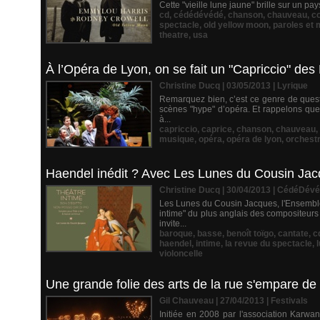
Cette "vieille lune jaune" brille sur un pa
cd
,
cédédévédé
,
chanson
,
chauveau
,
c
spectacle
,
old yellow moon
,
paroles et
theatre
,
usa
À l’Opéra de Lyon, on se fait un "Capriccio" des 
Christine Ducq | 03/05/2013
|
Lyrique
Remarquez bien, c’est ce genre de questi
scènes "hype" d’opéra. Et rappelons que 
à...
capriccio
,
caprice
,
chanson
,
chauveau
,
musique
,
opéra
,
opéra de lyon
,
orchest
Haendel inédit ? Avec Les Lunes du Cousin Jac
Christine Ducq | 30/04/2013
|
CédéDévé
Les Lunes du Cousin Jacques, l'Ensemble
intime" du plus anglais des compositeurs
invite...
baroque
,
basse
,
benoît toïgo
,
cantate
,
c
haendel
,
intime
,
la revue du spectacle
,
violoncelle
Une grande folie des arts de la rue s'empare de
Gil Chauveau | 27/04/2013
|
Festivals
Initiée en 2008 par l'association Karwa