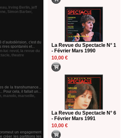
veau
,
Irving Berlin
,
jeff
ene
,
Simon Barber
,
é d’autodérision, c'est du
La Revue du Spectacle N° 1
rires spontanés et...
- Février Mars 1990
n-luc revol
,
la revue du
tacle
,
theatre
10,00 €
res de la transhumance...
our cela, il fallait un...
e
,
manolo
,
marseille
,
La Revue du Spectacle N° 6
- Février Mars 1991
10,00 €
et promeut un engagement
 créer les partitions les