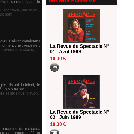
Anciens Numéros
stique se nourrissant de
2026
18/06/2026
du spectacle
,
marseille
,
ux port
Les 10 lauréats du Fonds
Grandes Formes Théâtre 2026
SACD
13/06/2026
leil. Il réunit comédiens
Nomination de Nathalie
s forment une troupe de...
La Revue du Spectacle N°
Garraud et Olivier Saccomano à
e
,
revueduspectacle
,
01 - Avril 1989
la direction du Théâtre de
Gennevilliers - CDN
10,00 €
13/06/2026
Dispositif SACD Auteurs
d'espaces : les lauréats 2026
18/03/2026
le : ils ont du talent, de
à un album "de...
les et musique
,
playon
,
La Revue du Spectacle N°
02 - Juin 1989
10,00 €
 programme de mélodies
er class donnée du 22 au