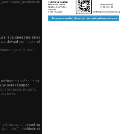
,
patrimoine
,
pavillon du
aussi étrangères les unes
ance devant son micro et
humour
,
jazz
,
la revue
le metteur en scène Jean-
ne peut l’épuiser,...
 du spectacle
,
mozart
,
spectacle
,
ois pièces appartenant au
tique soirée théâtrale et