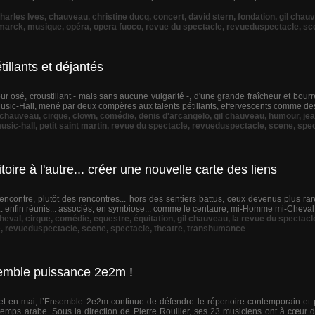
harles Ives
,
chauveau
,
christine ducq
,
concert
,
david stern
,
fondation
,
gil chau
marck
,
musique
,
opéra
,
opera fuoco
,
revue du spectacle
,
revueduspectacle
,
sc
tillants et déjantés
our osé, croustillant - mais sans aucune vulgarité -, d'une grande fraîcheur et bourr
usic-Hall, mené par deux compères aux talents pétillants, effervescents comme des 
chauveau
,
cirque
,
clown
,
comédie
,
denis d'arcangelo
,
gil chauveau
,
humour
,
jea
usic-hall
,
petit saint martin
,
revue du spectacle
,
revueduspectacle
,
scene
,
spec
toire à l'autre... créer une nouvelle carte des liens
rencontre, plutôt des rencontres... hors des sentiers battus, ceux devenus plus ra
 enfin réunis... associés, en symbiose... comme le centaure, mi-Homme mi-Cheval... P
heval
,
cirque
,
comédie
,
equestre
,
équitation
,
gil chauveau
,
la revue du spectacl
e
,
revueduspectacle
,
scene
,
spectacle
,
theatre
,
transhumance
nsemble puissance 2e2m !
l et en mai, l’Ensemble 2e2m continue de défendre le répertoire contemporain 
emps arabe. Sous la direction de Pierre Roullier, ses 23 musiciens ont à cœur de