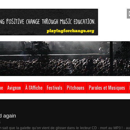
ue
Avignon
À l'Affiche
Festivals
Pitchouns
Paroles et Musiques
d again
é
 sait que la galette qu’on vient de glisser dans le lecteur CD - mort au MP3 ! - a