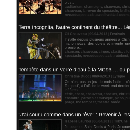
plus...
auditorium
,
champigny
,
chauveau
,
chri
chauveau
,
la revue du spectacle
,
le dîn
revueduspectacle
,
saed haddad
,
scene
Terra Incognita, l'autre continent du théâtre... 1è
Gil Chauveau | 09/04/2013
|
Festivals
Installé depuis plusieurs années à Clich
marionnettes, des objets et invente une
première...
chanson
,
chauveau
,
cirque
,
clastic
,
clic
spectacle
,
revueduspectacle
,
rutebeuf
,
Tempête dans un verre d’eau à la MC93 … ou p
Christine Ducq | 08/04/2013
|
Lyrique
Ce n’est pas un jeu de mots facile… c’
Tempest", à l’affiche le week-end dernier
théâtres...
cédé
,
chant
,
chauveau
,
choeurs
,
christ
chambre
,
paroles et musique
,
piano
,
pu
praga
,
the tempest
,
theatre
,
vidéo
"J'ai couru comme dans un rêve" : Revenir à l'ess
Isabelle Lauriou | 06/04/2013
|
Trib'Une
Je cours de Saint-Denis à Paris. Je cours