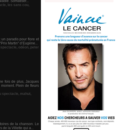
ladie. Somatiser...
acle
,
les sans cou
,
 un paradis pour flore et
Prix Martin" d’Eugène...
 spectacle
,
odéon
,
peter
ne fois de plus, Jacques
 moment. Plein de fleurs
u spectacle
,
mahut
,
rtoires de la chanson. Le
e la Villette qui a...