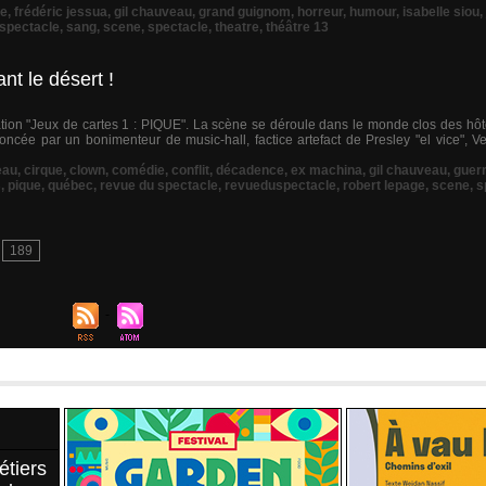
te
,
frédéric jessua
,
gil chauveau
,
grand guignom
,
horreur
,
humour
,
isabelle siou
,
spectacle
,
sang
,
scene
,
spectacle
,
theatre
,
théâtre 13
nt le désert !
ion "Jeux de cartes 1 : PIQUE". La scène se déroule dans le monde clos des hôte
annoncée par un bonimenteur de music-hall, factice artefact de Presley "el vice", 
eau
,
cirque
,
clown
,
comédie
,
conflit
,
décadence
,
ex machina
,
gil chauveau
,
guer
s
,
pique
,
québec
,
revue du spectacle
,
revueduspectacle
,
robert lepage
,
scene
,
s
189
étiers