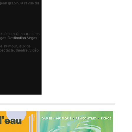
jean grapin
,
la revue du
ls internationaux et des
Vegas Destination Vegas :
re
,
humour
,
jeux de
pectacle
,
theatre
,
vidéo