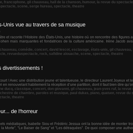
re
,
francophone
,
gil chauveau
,
hall de la chanson
,
humour
,
la revue du spectacle
spectacle
,
scene
,
serge hureau
,
spectacle
,
theatre
ts-Unis vue au travers de sa musique
e
re et raconte l‘Histoire des États-Unis, une histoire où on rencontre des figures 
Cohen mais marquantes et fondatrices de la culture américaine. Irène Jacob av
chauveau
,
comédie
,
concert
,
david lescot
,
esclavage
,
états-unis
,
gil chauveau
,
cle
,
revueduspectacle
,
rock
,
safidine alouache
,
scene
,
spectacle
,
theatre
 divertissements !
ourt ! Avec une distribution jeune et talentueuse, le directeur Laurent Joyeux et 
 en renouvelant habilement la réception d’une partition, dont il faut bien dire qu’on 
ine ducq
,
classique
,
concert
,
don giovanni
,
gil chauveau
,
jean-yves ruf
,
la revue
rchestre de chambre
,
paroles et musique
,
paul dukas
,
piano
,
quatuor
,
revue du 
ctacle
,
theatre
... de l'horreur
nets médiatiques, Isabelle Siou et Frédéric Jessua ont la bonne idée de monter tr
 la Morte", "Le Baiser de Sang" et "Les détraquées". De quoi composer une authen