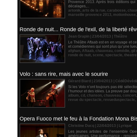
Provence 2013. Après trois éditions qui 
décalages,...
artonik
,
arts de la rue
,
carabosse
,
chau
marseille provence 2013
,
motionhouse
Ronde de nuit... Ronde de l'exil, de la liberté rêvé
Jean Grapin | 23/04/2013
|
Théâtre
Le Théâtre Aftaab est en en voyage et cel
et comédiennes qui sont plus qu’une lueur 
afghan
,
Aftaab
,
chauveau
,
comédie
,
gil
ronde de nuit
,
scene
,
spectacle
,
theatre
Volo : sans rire, mais avec le sourire
Gérard Biard | 23/04/2013
|
CédéDévéd
Si les Volo n’ont toujours pas été sélectio
l’humour et des idées. La preuve par douze
album
,
cd
,
chanson
,
chauveau
,
concert
revue du spectacle
,
revueduspectacle
,
Opera Fuoco met le feu à la Fondation Mona Bi
Christine Ducq | 22/04/2013
|
Lyrique
Les jeunes artistes de l’ensemble Op
américaines. Une performance - rencontr