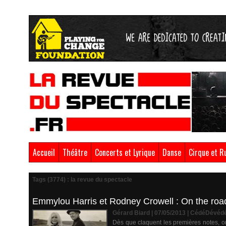
Accueil
Théâtre
Concerts et Lyrique
Danse
Cirque et R
Tags (3774) : la revue du spectacle
Emmylou Harris et Rodney Crowell : On the roa
Gérard Biard | 07/05/2013
|
CédéDévéd
Dès que claquent les premières notes, on