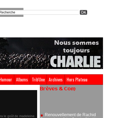
Humour
Albums
Trib'Une
Archives
Hors Plateau
Brèves & Com
Renouvellement de Rachid
Ouramdane à la tête de Chaillot-
Théâtre national de la danse
05/08/2026
ura le goût de madeleine.
Nomination de Jérôme