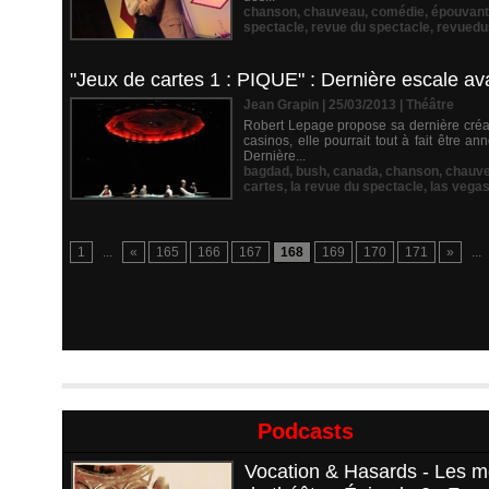
chanson
,
chauveau
,
comédie
,
épouvan
spectacle
,
revue du spectacle
,
revuedu
"Jeux de cartes 1 : PIQUE" : Dernière escale ava
Jean Grapin | 25/03/2013
|
Théâtre
Robert Lepage propose sa dernière créat
casinos, elle pourrait tout à fait être 
Dernière...
bagdad
,
bush
,
canada
,
chanson
,
chauv
cartes
,
la revue du spectacle
,
las vega
1
...
«
165
166
167
168
169
170
171
»
...
Podcasts
Vocation & Hasards - Les m