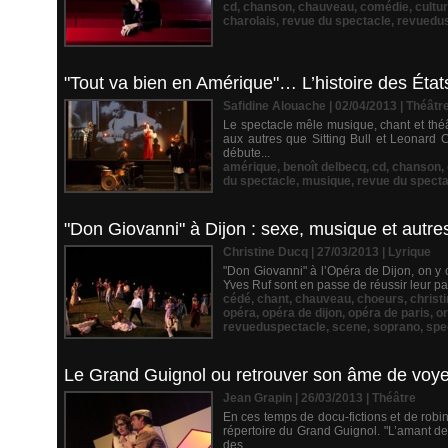
cd
,
chanson
,
chauveau
,
comédie
,
cultu
charolais
,
revue du spectacle
,
revuedu
"Tout va bien en Amérique"… L’histoire des Éta
Safidine Alouache | 02/04/2013
|
Théâtr
Le spectacle mêle musique, chant et théât
aux autres que Sitting Bull et Leonard 
débute...
amérique
,
benoît delbecq
,
cd
,
chanson
,
du spectacle
,
musique
,
revue du specta
"Don Giovanni" à Dijon : sexe, musique et autres
Christine Ducq | 27/03/2013
|
Lyrique
"Don Giovanni" à l’Opéra de Dijon, on y c
Yves Ruf sont en passe de réussir leur pari
cédé
,
chant
,
chauveau
,
choeurs
,
christ
opéra
,
opéra de dijon
,
opéra de paris
,
o
revueduspectacle
,
scene
,
soprano
,
spe
Le Grand Guignol ou retrouver son âme de voyeur
Jean Grapin | 26/03/2013
|
Théâtre
En ces temps de docu-fictions et de robi
répertoire du Grand Guignol. "L’amant de
des...