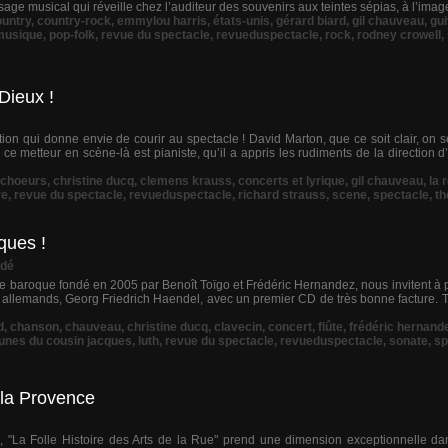
ysage musical qui réveille chez l’auditeur des souvenirs aux teintes sépias, à l’imag
ountry
,
country-rock
,
emmylou harris
,
états-unis
,
gérard biard
,
gil chauveau
,
gui
 musique
,
pop-folk
,
revue du spectacle
,
revueduspectacle
,
rock
,
rodney crowell
,
Dieux !
on qui donne envie de courir au spectacle ! David Marton, que ce soit clair, on se
ce metteur en scène-là est pianiste, qu’il a appris les rudiments de la direction 
choeurs
,
christine ducq
,
clemens krauss
,
concerts et lyrique
,
gil chauveau
,
la 
re
,
revue du spectacle
,
revueduspectacle
,
richard strauss
,
scene
,
spectacle
,
th
ques !
dé
 baroque fondé en 2005 par Benoît Toïgo et Frédéric Hernandez, nous invitent à p
 allemands, Georg Friedrich Haendel, avec un premier CD de très bonne facture. Tou
d
,
chanson
,
chauveau
,
christine ducq
,
clavecin
,
concert
,
flûte
,
frédéric hernand
lunes du cousin jacques
,
luth
,
revue du spectacle
,
revueduspectacle
,
sonate
,
sp
 la Provence
n, "La Folle Histoire des Arts de la Rue" prend une dimension exceptionnelle da