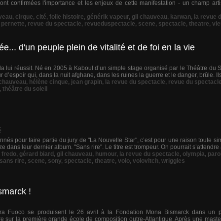
ont confirmées l'importance et les enjeux de cette manifestation - un champ arti
veau
,
cirque
,
cité
,
folle histoire
,
générik vapeur
,
gil chauveau
,
karwan
,
la revue 
,
pernette
,
revue du spectacle
,
revueduspectacle
,
scene
,
spectacle
,
theatre
,
vie
e... d'un peuple plein de vitalité et de foi en la vie
a lui réussit. Né en 2005 à Kaboul d’un simple stage organisé par le Théâtre du So
d’espoir qui, dans la nuit afghane, dans les ruines la guerre et le danger, brûle. Il
 chauveau
,
hélène cinque
,
jean grapin
,
la revue du spectacle
,
revue du spectacl
,
théâtre du soleil
é
nnés pour faire partie du jury de "La Nouvelle Star", c’est pour une raison toute simp
 dans leur dernier album. "Sans rire". Le titre est trompeur. On pourrait s’attendre 
,
fredo
,
gérard biard
,
gil chauveau
,
humour
,
la revue du spectacle
,
olympia
,
paro
sans rire
,
scene
,
sony
,
spectacle
,
theatre
,
volo
,
volovitch
,
wriggles
smarck !
era Fuoco se produisent le 26 avril à la Fondation Mona Bismarck dans un
e sur la première grande école de composition outre-Atlantique. Après une mast