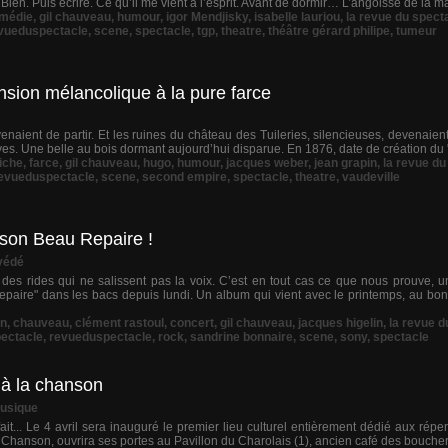
 Bien. Puis écrire. Ce qu’il me vient à l’esprit. Avant de dormir… L’angoisse de la ma
médie
,
gil chauveau
,
humour
,
igor Mendjisky
,
isabelle lauriou
,
la revue du spect
vueduspectacle
,
scene
,
spectacle
,
tgp
,
theatre
,
théâtre gérard philipe
,
tumeur
nsion mélancolique à la pure farce
enaient de partir. Et les ruines du château des Tuileries, silencieuses, devenaient
es. Une belle au bois dormant aujourd’hui disparue. En 1876, date de création du "
iche
,
farce
,
gil chauveau
,
hugo
,
humour
,
jacques weber
,
jean grapin
,
la revue du
evueduspectacle
,
scene
,
second empire
,
spectacle
,
theatre
,
vaudeville
e son Beau Repaire !
védé
 des rides qui ne salissent pas la voix. C’est en tout cas ce que nous prouve, u
paire" dans les bacs depuis lundi. Un album qui vient avec le printemps, au bon
n
,
chauveau
,
clément rastoul
,
concert
,
gil chauveau
,
jacques higelin
,
la revue d
pectacle
,
revueduspectacle
,
rock
,
sandrine bonnaire
,
scene
,
sony
,
spectacle
 à la chanson
Musique
it... Le 4 avril sera inauguré le premier lieu culturel entièrement dédié aux répe
Chanson, ouvrira ses portes au Pavillon du Charolais (1), ancien café des bouchers d