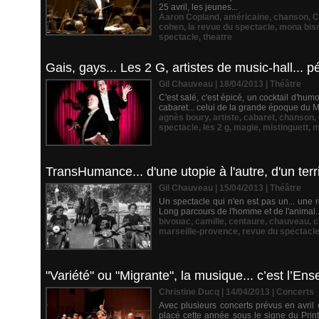
25 avril, les jeunes...
Aaron Copland
,
américaine
,
chanson
,
C
cohen
,
la revue du spectacle
,
mona bis
spectacle
,
theatre
Gais, gays... Les 2 G, artistes de music-hall... pé
Gil Chauveau | 18/04/2013
|
Théâtre
C'est salé, c'est épicé, un cocktail d'hum
cabaret... celui de la grande époque du M
agnès boury
,
artiste
,
cabaret
,
chanson
,
spectacle
,
les 2 g
,
magie
,
mistinguett
,
m
TransHumance... d'une utopie à l'autre, d'un terri
Gil Chauveau | 15/04/2013
|
Théâtre
Un spectacle qui n'en est pas un... une 
Long parcours de l'homme et de l'animal...
bivouac
,
camille
,
centaure
,
chauveau
,
c
marseille-provence
,
revue du spectacl
"Variété" ou "Migrante", la musique... c’est l’E
Christine Ducq | 14/04/2013
|
Concerts
Avec plusieurs concerts prévus en avri
placé cette année sous le signe du Print