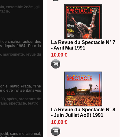
in
,
ensemble 2e2m
,
gil
tacle
,
et de création autour des
La Revue du Spectacle N° 7
ons depuis 1984. Pour la
- Avril Mai 1991
e
,
marionnette
,
revue du
10,00 €
agnie Teatro Praga, "The
e d’être invitée dans vos
93
,
opéra
,
orchestre de
rano
,
spectacle
,
teatro
La Revue du Spectacle N° 8
- Juin Juillet Août 1991
10,00 €
ectif, sans me faire mal,