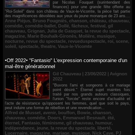
par Nicolas Fouquet (surintendant des
finances) pour une grande fête offerte au
"Roi-Soleil" dans son château de Vaux-le-Vicomte, la pièce fait partie
des magnificences dévoilées aux yeux du jeune monarque de 23 ans....
Anne Piéjus
,
Bruno Fougniès
,
chanson
,
château
,
chauveau
,
comédie
,
comédie-ballet
,
Dollé
,
fâcheux
,
festival
,
gil
chauveau
,
Grignan
,
Julia de Gasquet
,
la revue du spectacle
,
magazine
,
Marie Bouhaïk-Gironès
,
Molière
,
musique
,
nocturne
,
revue du spectacle
,
revueduspectacle
,
roi
,
scene
,
soleil
,
spectacle
,
theatre
,
Vaux-le-Vicomte
•Off 2022• "Fantasio" L'expression contemporaine d'un
mal-être générationnel
Gil Chauveau | 23/06/2022
|
Avignon
2022
"Buvons l'ami et songeons à ce mariage
point désiré." Éternel sujet maintes fois
traité par nos grands auteurs classiques,
l'union "forcée" reste encore d'actualité et
l'acte de résistance qu'opposent les femmes, quel que soit le pays,
peut induire une forme de rébellion et une revendication...
Alfred de Musset
,
avenir
,
bouffon
,
Bowie
,
chanson
,
chauveau
,
comédie
,
Doors
,
Emmanuel Besnault
,
été
,
éternel
,
Fantasio
,
féminisme
,
gil chauveau
,
humour
,
indépendance
,
jeune
,
la revue du spectacle
,
liberté
,
Lucernaire
,
magazine
,
mariage
,
musique
,
Nick Cave
,
PJ