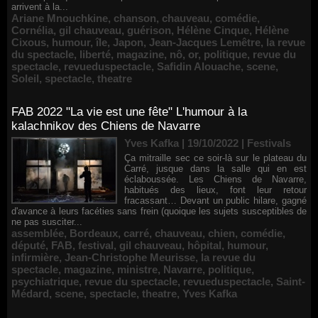
arrivent à la...
Ariane Mnouchkine
,
chanson
,
chauveau
,
comédie
,
Cornélia
,
gil chauveau
,
guérison
,
Hélène Cinque
,
Hélène
Cixous
,
humour
,
île
,
Japon
,
Jean-Jacques Lemêtre
,
la revue
du spectacle
,
liberté
,
magazine
,
nô
,
or
,
politique
,
revue du
spectacle
,
revueduspectacle
,
Safidin Alouache
,
scene
,
Soleil
,
spectacle
,
theatre
FAB 2022 "La vie est une fête" L'humour à la
kalachnikov des Chiens de Navarre
Yves Kafka | 19/10/2022
|
Festivals
Ça mitraille sec ce soir-là sur le plateau du
Carré, jusque dans la salle qui en est
éclaboussée. Les Chiens de Navarre,
habitués des lieux, font leur retour
fracassant… Devant un public hilare, gagné
d'avance à leurs facéties sans frein (quoique les sujets susceptibles de
ne pas susciter...
assemblée
,
Bordeaux
,
carré
,
chauveau
,
chien
,
comédie
,
député
,
FAB
,
festival
,
gil chauveau
,
hôpital
,
humour
,
infirmière
,
Jean-Christophe Meurisse
,
la revue du
spectacle
,
magazine
,
ministre
,
Navarre
,
politique
,
psychiatrique
,
revue du spectacle
,
revueduspectacle
,
Saint-
Médard
,
scene
,
spectacle
,
theatre
,
Yves Kafka