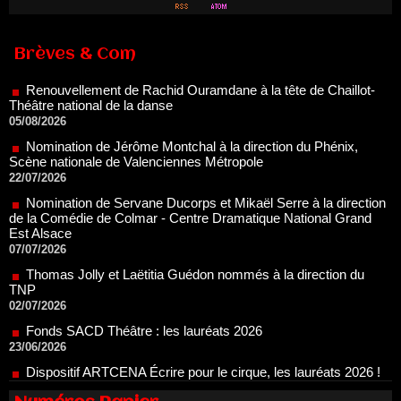
Renouvellement de Rachid Ouramdane à la tête de Chaillot-
Brèves & Com
Théâtre national de la danse
05/08/2026
Nomination de Jérôme Montchal à la direction du Phénix,
Scène nationale de Valenciennes Métropole
22/07/2026
Nomination de Servane Ducorps et Mikaël Serre à la direction
de la Comédie de Colmar - Centre Dramatique National Grand
Est Alsace
07/07/2026
Thomas Jolly et Laëtitia Guédon nommés à la direction du
TNP
02/07/2026
Fonds SACD Théâtre : les lauréats 2026
23/06/2026
Dispositif ARTCENA Écrire pour le cirque, les lauréats 2026 !
20/06/2026
Le palmarès des prix SACD 2026
18/06/2026