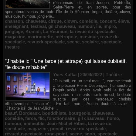
réunionnais de Saint-Joseph, Petite-Île,
Saint-Pierre et, en soirée, pour des
spectateurs venus de toute l'Île de la Réunion. Impro, théâtre, clown,
musique, humour, jonglerie...
chanson
,
chauveau
,
cirque
,
clown
,
comédie
,
concert
,
élève
,
enseignant
,
festival
,
gil chauveau
,
humour
,
île
,
impro
,
jonglage
,
Komidi
,
La Réunion
,
la revue du spectacle
,
magazine
,
marionnette
,
métropole
,
musique
,
revue du
spectacle
,
revueduspectacle
,
scene
,
scolaire
,
spectacle
,
theatre
"J'habite ici" Une farce (et attrape) qui laisse dubitatif,
"le doute m'habite"
Yves Kafka | 20/04/2022
|
Théâtre
"Dubitatif, en un seul mot…", comme tenait
à le préciser Pierre Desproges, humoriste à
l'esprit acéré. Après avoir subi le flot de
saynètes à la mords-moi le nœud, le doute
suscité par ces morceaux choisis
effectivement "m'habite"… En fait, non… Aucun doute à avoir :
"J'habite ici" de Jean-Michel...
beauf
,
Bordeaux
,
bouddhiste
,
bourgeois
,
chauveau
,
comédie
,
farce
,
flic
,
fonctionnaire
,
gil chauveau
,
homo
,
humour
,
immeuble
,
Jean-Michel Ribes
,
la revue du
spectacle
,
magazine
,
poncif
,
revue du spectacle
,
revueduspectacle
,
rond-point
,
scene
,
snob
,
spectacle
,