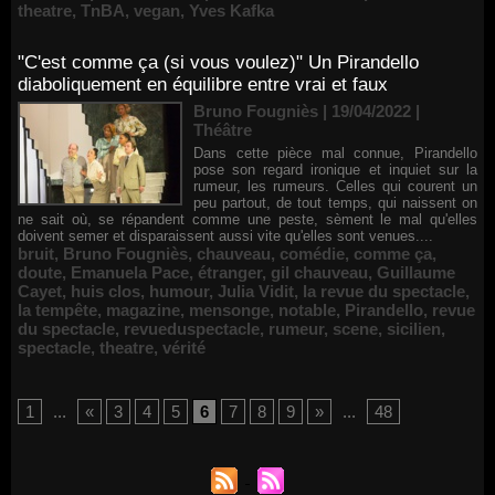
theatre
,
TnBA
,
vegan
,
Yves Kafka
"C'est comme ça (si vous voulez)" Un Pirandello
diaboliquement en équilibre entre vrai et faux
Bruno Fougniès | 19/04/2022
|
Théâtre
Dans cette pièce mal connue, Pirandello
pose son regard ironique et inquiet sur la
rumeur, les rumeurs. Celles qui courent un
peu partout, de tout temps, qui naissent on
ne sait où, se répandent comme une peste, sèment le mal qu'elles
doivent semer et disparaissent aussi vite qu'elles sont venues....
bruit
,
Bruno Fougniès
,
chauveau
,
comédie
,
comme ça
,
doute
,
Emanuela Pace
,
étranger
,
gil chauveau
,
Guillaume
Cayet
,
huis clos
,
humour
,
Julia Vidit
,
la revue du spectacle
,
la tempête
,
magazine
,
mensonge
,
notable
,
Pirandello
,
revue
du spectacle
,
revueduspectacle
,
rumeur
,
scene
,
sicilien
,
spectacle
,
theatre
,
vérité
1
...
«
3
4
5
6
7
8
9
»
...
48