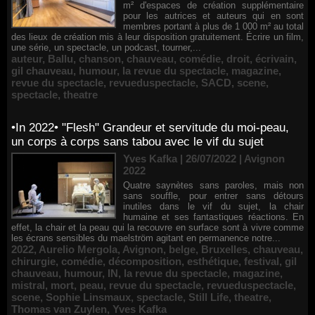
m² d'espaces de création supplémentaire
pour les autrices et auteurs qui en sont
membres portant à plus de 1 000 m² au total
des lieux de création mis à leur disposition gratuitement. Écrire un film,
une série, un spectacle, un podcast, tourner,...
auteur
,
Ballu
,
chanson
,
chauveau
,
comédie
,
droit
,
écrivain
,
gil chauveau
,
humour
,
la revue du spectacle
,
magazine
,
revue du spectacle
,
revueduspectacle
,
SACD
,
scene
,
spectacle
,
theatre
•In 2022• "Flesh" Grandeur et servitude du moi-peau,
un corps à corps sans tabou avec le vif du sujet
Yves Kafka | 26/07/2022
|
Avignon
2022
Quatre saynètes sans paroles, mais non
sans souffle, pour entrer sans détours
inutiles dans le vif du sujet, la chair
humaine et ses fantastiques réactions. En
effet, la chair et la peau qui la recouvre en surface sont à vivre comme
les écrans sensibles du maelström agitant en permanence notre...
2022
,
Aurelio Mergola
,
Avignon
,
belge
,
Bruxelles
,
chauveau
,
chirurgie
,
comédie
,
décomposition
,
esthétique
,
festival
,
gil
chauveau
,
humour
,
IN
,
la revue du spectacle
,
magazine
,
mistral
,
mort
,
peau
,
revue du spectacle
,
revueduspectacle
,
scene
,
Sophie Linsmaux
,
spectacle
,
Still Life
,
theatre
,
Thomas van Zuylen
,
Yves Kafka