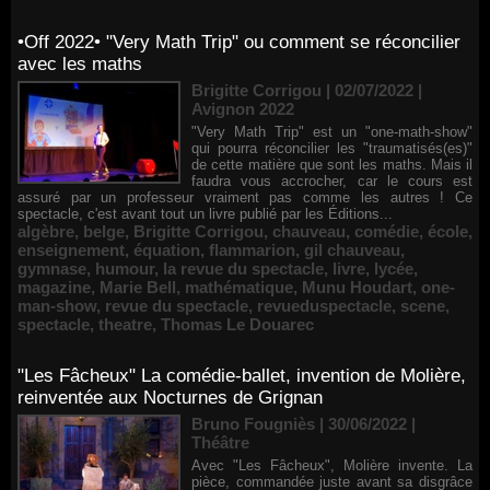
•Off 2022• "Very Math Trip" ou comment se réconcilier
avec les maths
Brigitte Corrigou | 02/07/2022
|
Avignon 2022
"Very Math Trip" est un "one-math-show"
qui pourra réconcilier les "traumatisés(es)"
de cette matière que sont les maths. Mais il
faudra vous accrocher, car le cours est
assuré par un professeur vraiment pas comme les autres ! Ce
spectacle, c'est avant tout un livre publié par les Éditions...
algèbre
,
belge
,
Brigitte Corrigou
,
chauveau
,
comédie
,
école
,
enseignement
,
équation
,
flammarion
,
gil chauveau
,
gymnase
,
humour
,
la revue du spectacle
,
livre
,
lycée
,
magazine
,
Marie Bell
,
mathématique
,
Munu Houdart
,
one-
man-show
,
revue du spectacle
,
revueduspectacle
,
scene
,
spectacle
,
theatre
,
Thomas Le Douarec
"Les Fâcheux" La comédie-ballet, invention de Molière,
reinventée aux Nocturnes de Grignan
Bruno Fougniès | 30/06/2022
|
Théâtre
Avec "Les Fâcheux", Molière invente. La
pièce, commandée juste avant sa disgrâce