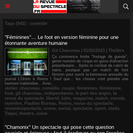
Tags (942) : comédie
"Féminines"… Le foot en version féminine pour une
étonnante aventure humaine
Gil Chauveau | 01/02/2023
|
Théâtre
Ça commence limite "foutage de gueule",
genre numéro de cirque en guise d'attraction
préambulaire… Après le combat de catch de
nains, pourquoi pas un match de foot
féminin pour ouvrir la kermesse annuelle du
journal L'Union à Reims ! Sauf que… les choses vont prendre une
tournure inattendue… Avec...
atelier
,
chauveau
,
comédie
,
coupe
,
féminines
,
féminisme
,
foot
,
gil chauveau
,
indépendance
,
la part des anges
,
la
revue du spectacle
,
liberté
,
lutte
,
magazine
,
match
,
monde
,
ouvrière
,
Pauline Bureau
,
Reims
,
revue du spectacle
,
revueduspectacle
,
scene
,
social
,
spectacle
,
sport
,
stade
,
Taipei
,
theatre
,
usine
"Chamonix" Un spectacle qui pose cette question