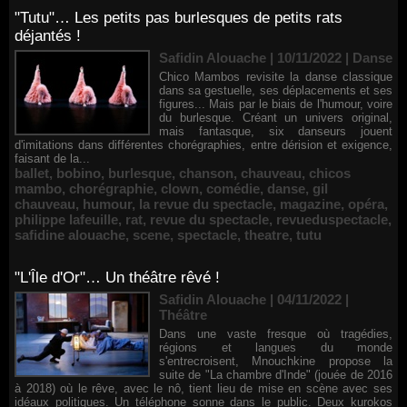
"Tutu"… Les petits pas burlesques de petits rats
déjantés !
Safidin Alouache | 10/11/2022
|
Danse
Chico Mambos revisite la danse classique
dans sa gestuelle, ses déplacements et ses
figures... Mais par le biais de l'humour, voire
du burlesque. Créant un univers original,
mais fantasque, six danseurs jouent
d'imitations dans différentes chorégraphies, entre dérision et exigence,
faisant de la...
ballet
,
bobino
,
burlesque
,
chanson
,
chauveau
,
chicos
mambo
,
chorégraphie
,
clown
,
comédie
,
danse
,
gil
chauveau
,
humour
,
la revue du spectacle
,
magazine
,
opéra
,
philippe lafeuille
,
rat
,
revue du spectacle
,
revueduspectacle
,
safidine alouache
,
scene
,
spectacle
,
theatre
,
tutu
"L'Île d'Or"… Un théâtre rêvé !
Safidin Alouache | 04/11/2022
|
Théâtre
Dans une vaste fresque où tragédies,
régions et langues du monde
s'entrecroisent, Mnouchkine propose la
suite de "La chambre d'Inde" (jouée de 2016
à 2018) où le rêve, avec le nô, tient lieu de mise en scène avec ses
idéaux politiques. Un téléphone sonne dans le public. Deux kurokos