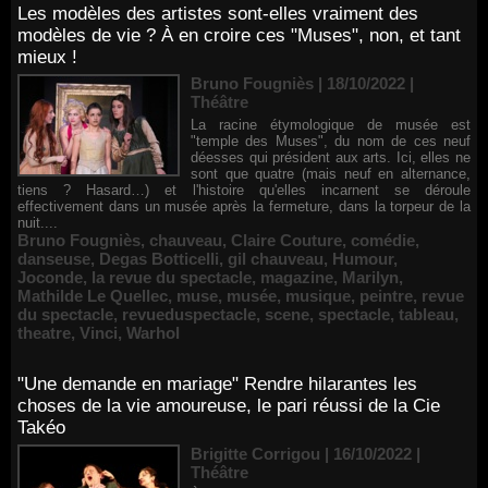
Les modèles des artistes sont-elles vraiment des
modèles de vie ? À en croire ces "Muses", non, et tant
mieux !
Bruno Fougniès | 18/10/2022
|
Théâtre
La racine étymologique de musée est
"temple des Muses", du nom de ces neuf
déesses qui président aux arts. Ici, elles ne
sont que quatre (mais neuf en alternance,
tiens ? Hasard…) et l'histoire qu'elles incarnent se déroule
effectivement dans un musée après la fermeture, dans la torpeur de la
nuit....
Bruno Fougniès
,
chauveau
,
Claire Couture
,
comédie
,
danseuse
,
Degas Botticelli
,
gil chauveau
,
Humour
,
Joconde
,
la revue du spectacle
,
magazine
,
Marilyn
,
Mathilde Le Quellec
,
muse
,
musée
,
musique
,
peintre
,
revue
du spectacle
,
revueduspectacle
,
scene
,
spectacle
,
tableau
,
theatre
,
Vinci
,
Warhol
"Une demande en mariage" Rendre hilarantes les
choses de la vie amoureuse, le pari réussi de la Cie
Takéo
Brigitte Corrigou | 16/10/2022
|
Théâtre