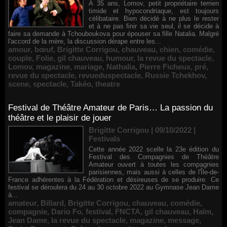
À 35 ans, Lomov, petit propriétaire terrien
timide et hypocondriaque, est toujours
célibataire. Bien décidé à ne plus le rester
et à ne pas finir sa vie seul, il se décide à
faire sa demande à Tchouboukova pour épouser sa fille Natalia. Malgré
l'accord de la mère, la discussion dérape entre les...
amour
,
bœuf
,
Brigitte Corrigou
,
chauveau
,
chien
,
comédie
,
couple
,
Folie
,
gil chauveau
,
humour
,
la revue du spectacle
,
Lomov
,
magazine
,
mariage
,
Nathalia
,
Pierre Ficheux
,
pré
,
revue du spectacle
,
revueduspectacle
,
Russie Tchekhov
,
scene
,
spectacle
,
Takéo
,
theatre
Festival de Théâtre Amateur de Paris… La passion du
théâtre et le plaisir de jouer
Brigitte Corrigou | 09/10/2022
|
Festivals
Cette année 2022 scelle la 23e édition du
Festival des Compagnies de Théâtre
Amateur ouvert à toutes les compagnies
parisiennes, mais aussi à celles de l'Île-de-
France adhérentes à la Fédération et désireuses de se produire. Ce
festival se déroulera du 24 au 30 octobre 2022 au Gymnase Jean Dame
à...
amateur
,
Billard
,
Brigitte Corrigou
,
chauveau
,
comédie
,
compagnie
,
Dario Fo
,
festival
,
FNCTA
,
gil chauveau
,
Haïm
,
Jean Dame
,
la revue du spectacle
,
magazine
,
message
,