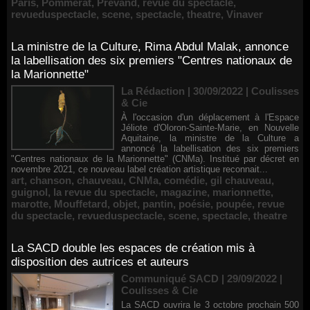
Paris
,
Pommerat
,
Prévand
,
revue du spectacle
,
revueduspectacle
,
scene
,
spectacle
,
theatre
,
Vinaver
La ministre de la Culture, Rima Abdul Malak, annonce
la labellisation des six premiers "Centres nationaux de
la Marionnette"
La Rédaction | 30/09/2022
|
Coulisses
& Cie
À l'occasion d'un déplacement à l'Espace
Jéliote d'Oloron-Sainte-Marie, en Nouvelle
Aquitaine, la ministre de la Culture a
annoncé la labellisation des six premiers
"Centres nationaux de la Marionnette" (CNMa). Institué par décret en
novembre 2021, ce nouveau label création artistique reconnait...
art
,
chanson
,
chauveau
,
CNMa
,
comédie
,
gil chauveau
,
guignol
,
la revue du spectacle
,
magazine
,
marionnette
,
marotte
,
Mouffetard
,
objet
,
pantin
,
poésie
,
poupée
,
revue
du spectacle
,
revueduspectacle
,
scene
,
spectacle
,
theatre
La SACD double les espaces de création mis à
disposition des autrices et auteurs
Communiqué SACD | 29/09/2022
|
Coulisses & Cie
La SACD ouvrira le 3 octobre prochain 500