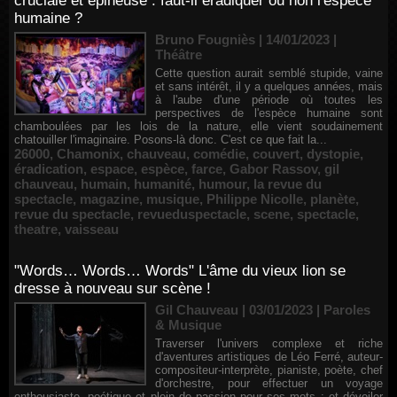
cruciale et épineuse : faut-il éradiquer ou non l'espèce
humaine ?
Bruno Fougniès | 14/01/2023
|
Théâtre
Cette question aurait semblé stupide, vaine
et sans intérêt, il y a quelques années, mais
à l'aube d'une période où toutes les
perspectives de l'espèce humaine sont
chamboulées par les lois de la nature, elle vient soudainement
chatouiller l'imaginaire. Posons-là donc. C'est ce que fait la...
26000
,
Chamonix
,
chauveau
,
comédie
,
couvert
,
dystopie
,
éradication
,
espace
,
espèce
,
farce
,
Gabor Rassov
,
gil
chauveau
,
humain
,
humanité
,
humour
,
la revue du
spectacle
,
magazine
,
musique
,
Philippe Nicolle
,
planète
,
revue du spectacle
,
revueduspectacle
,
scene
,
spectacle
,
theatre
,
vaisseau
"Words… Words… Words" L'âme du vieux lion se
dresse à nouveau sur scène !
Gil Chauveau | 03/01/2023
|
Paroles
& Musique
Traverser l'univers complexe et riche
d'aventures artistiques de Léo Ferré, auteur-
compositeur-interprète, pianiste, poète, chef
d'orchestre, pour effectuer un voyage
enthousiaste, poétique et plein de passion pour ses mots ; et dévoiler