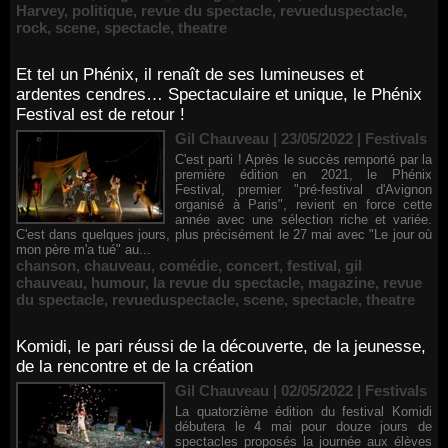
Harvey
,
politique
,
revue du spectacle
,
revueduspectacle
,
rock
,
scene
,
spectacle
,
theatre
Et tel un Phénix, il renaît de ses lumineuses et
ardentes cendres… Spectaculaire et unique, le Phénix
Festival est de retour !
Gil Chauveau | 23/05/2022
|
Festivals
C'est parti ! Après le succès remporté par la
première édition en 2021, le Phénix
Festival, premier "pré-festival d'Avignon
organisé à Paris", revient en force cette
année avec une sélection riche et variée.
C'est dans quelques jours, plus précisément le 27 mai avec "Le jour où
mon père m'a tué" au...
chanson
,
chauveau
,
comédie
,
concert
,
festival
,
gil
chauveau
,
humour
,
la revue du spectacle
,
magazine
,
revue
du spectacle
,
revueduspectacle
,
scene
,
spectacle
,
theatre
Komidi, le pari réussi de la découverte, de la jeunesse,
de la rencontre et de la création
Gil Chauveau | 02/05/2022
|
Festivals
La quatorzième édition du festival Komidi
débutera le 4 mai pour douze jours de
spectacles proposés la journée aux élèves