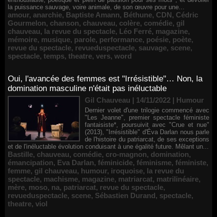
la puissance sauvage, voire animale, de son œuvre pour une...
amour
,
anarchie
,
Baptiste Amann
,
Béthune
,
CDN
,
Cédric
Gourmelon
,
chanson
,
chauveau
,
colère
,
comédie
,
gil
chauveau
,
la revue du spectacle
,
Léo Ferré
,
magazine
,
mémoire
,
musique
,
parole
,
performance
,
poésie
,
poète
,
revue du spectacle
,
revueduspectacle
,
sauvage
,
scene
,
spectacle
,
temps
,
theatre
,
vers
,
word
Oui, l'avancée des femmes est "Irrésistible"… Non, la
domination masculine n'était pas inéluctable
Gil Chauveau | 14/11/2022
|
Humour
Dernier volet d'une trilogie commencé avec
"Les Jeanne", premier spectacle féministe
fantaisiste*, poursuivit avec "Crue et nue"
(2013), "Irrésistible" d'Éva Darlan nous parle
de l'histoire du patriarcat, de ses exceptions
et de l'inéluctable évolution conduisant à une égalité future. Mêlant un...
Bastille
,
chauveau
,
comédie
,
cro-magnon
,
domination
,
émancipation
,
Eva Darlan
,
féminicide
,
féminisme
,
féministe
,
femme
,
gil chauveau
,
humour
,
iroquoise
,
la revue du
spectacle
,
machisme
,
magazine
,
matriarcat
,
matrilinéaire
,
mère
,
moso
,
na
,
patriarcat
,
revue du spectacle
,
revueduspectacle
,
scene
,
Sébastien Durand
,
spectacle
,
theatre
,
viol