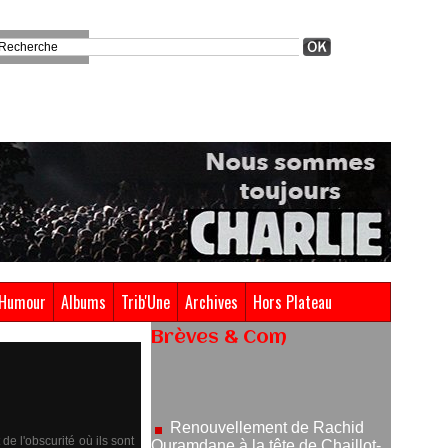
Humour
Albums
Trib'Une
Archives
Hors Plateau
Brèves & Com
Renouvellement de Rachid
Ouramdane à la tête de Chaillot-
Théâtre national de la danse
05/08/2026
Nomination de Jérôme
e l'obscurité où ils sont