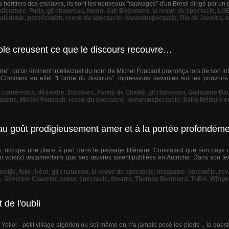
s héritiers des esclaves, ils sont les nouveaux "sauvages" d'un Brésil dirigé par un 
dictature
,
Furia
,
gil chauveau
,
homo
,
Jair Bolsonaro
,
la revue du spectacle
,
LG
alédonie
,
persécution
,
revue du spectacle
,
revueduspectacle
,
Rio de Janeiro
,
s
role creusent ce que le discours recouvre…
rale", qu'un éminent intellectuel du nom de Michel Foucault prononça lors de son in
 Comment en effet "L'ordre du discours", digressions savantes sur les pouvoirs 
,
conférence
,
désordre
,
Discours
,
Fanny de Chaillé
,
gil chauveau
,
Guillaume Bail
azine
,
Michel Foucault
,
revue du spectacle
,
revueduspectacle
,
Saint-Médard-e
u goût prodigieusement amer et à la portée profondémen
, occupe une place à part dans le paysage littéraire. Constatant que son pays
par voie(x) testamentaire que ses œuvres soient publiées en Autriche. Dans son t
amille
,
folie
,
frère
,
gil chauveau
,
la revue du spectacle
,
magazine
,
parentèle
,
rev
e
,
Séverine Chavrier
,
soeur
,
spectacle
,
theatre
,
Thomas Bernhard
,
TnBA
,
Wittge
de l'oubli
 Yellel - petit village algérien où soi-même on n'a jamais posé les pieds -, la que