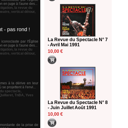
n en juge à l'aune des...
tigation
,
la revue du
heatre
,
vertical détour
,
t - pas rond !
La Revue du Spectacle N° 7
 iconoclaste par l'Église
- Avril Mai 1991
n en juge à l'aune des...
tigation
,
la revue du
10,00 €
heatre
,
vertical détour
,
âmes à la dérive en leur
se projettent à l'envi...
 du spectacle
,
uillaret
,
TnBA
,
Yves
La Revue du Spectacle N° 8
- Juin Juillet Août 1991
10,00 €
e mordante de la prise de