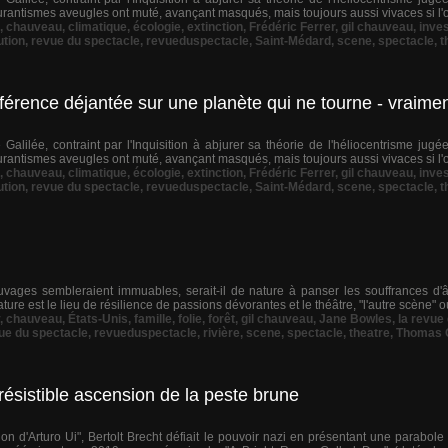
scurantismes aveugles ont muté, avançant masqués, mais toujours aussi vivaces si l'o
,
chauveau
,
climatique
,
écologie
,
extinction
,
Frédéric Ferrer
,
gil chauveau
,
inves
ution
,
revue du spectacle
,
revueduspectacle
,
Saint-Médard
,
scene
,
spectacle
,
t
nférence déjantée sur une planète qui ne tourne - vraimen
 Galilée, contraint par l'Inquisition à abjurer sa théorie de l'héliocentrisme jugée
scurantismes aveugles ont muté, avançant masqués, mais toujours aussi vivaces si l'o
,
chauveau
,
climatique
,
écologie
,
extinction
,
Frédéric Ferrer
,
gil chauveau
,
inves
ution
,
revue du spectacle
,
revueduspectacle
,
Saint-Médard
,
scene
,
spectacle
,
t
auvages sembleraient immuables, serait-il de nature à panser les souffrances d'
rature est le lieu de résilience de passions dévorantes et le théâtre, "l'autre scène" où 
,
chauveau
,
États-Unis
,
famille
,
folie
,
forêt
,
gil chauveau
,
Jane Bowles
,
la revue
ue du spectacle
,
revueduspectacle
,
rivière
,
scene
,
spectacle
,
theatre
,
Thomas Q
ésistible ascension de la peste brune
ion d'Arturo Ui", Bertolt Brecht défiait le pouvoir nazi en présentant une parabol