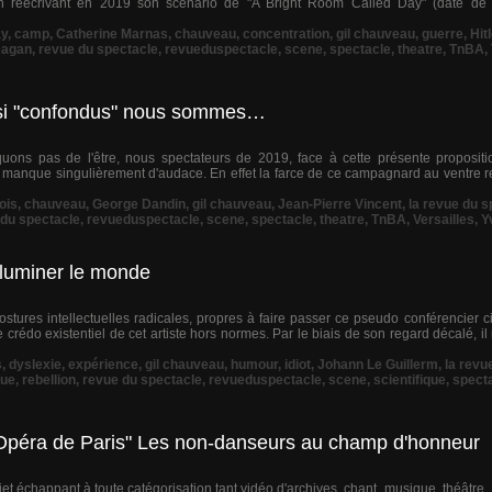
 en réécrivant en 2019 son scénario de "A Bright Room Called Day" (daté de 
ay
,
camp
,
Catherine Marnas
,
chauveau
,
concentration
,
gil chauveau
,
guerre
,
Hitl
agan
,
revue du spectacle
,
revueduspectacle
,
scene
,
spectacle
,
theatre
,
TnBA
,
ssi "confondus" nous sommes…
ns pas de l'être, nous spectateurs de 2019, face à cette présente proposition
 manque singulièrement d'audace. En effet la farce de ce campagnard au ventre re
ois
,
chauveau
,
George Dandin
,
gil chauveau
,
Jean-Pierre Vincent
,
la revue du s
 du spectacle
,
revueduspectacle
,
scene
,
spectacle
,
theatre
,
TnBA
,
Versailles
,
Y
lluminer le monde
ures intellectuelles radicales, propres à faire passer ce pseudo conférencier ci
crédo existentiel de cet artiste hors normes. Par le biais de son regard décalé, i
s
,
dyslexie
,
expérience
,
gil chauveau
,
humour
,
idiot
,
Johann Le Guillerm
,
la revu
que
,
rebellion
,
revue du spectacle
,
revueduspectacle
,
scene
,
scientifique
,
spect
l'Opéra de Paris" Les non-danseurs au champ d'honneur
et échappant à toute catégorisation tant vidéo d'archives, chant, musique, théâtre