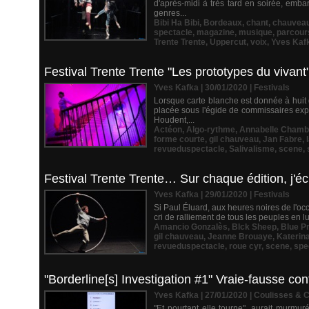
d'après-midi à très tard en soirée, emba
genres...
Bibi Ha Bibi
,
Bordeaux
,
chant
,
chauvea
spectacle
,
magazine
,
musique
,
parcour
Trente Trente
,
Uppercut
,
voix
,
Yves Kaf
Festival Trente Trente "Les prototypes du vivant"
Yves Kafka | 30/01/2020
|
Festivals
Lorsque carte blanche est donnée à huit
placée sous l'égide de commissaires exp
Houdent,...
Actéon
,
Algo-rythme
,
Annabelle Cham
forme courte
,
gil chauveau
,
Jan Fabre
,
revueduspectacle
,
Salivalisme
,
scene
,
Festival Trente Trente… Sur chaque édition, j'écr
Yves Kafka | 29/01/2020
|
Festivals
Si Paul Éluard, aux heures noires de l'occ
cri de ralliement de tous les peuples en lu
Amancio Gonzalès
,
Blck Sheep
,
Blue P
gil chauveau
,
Jeanne Brouaye
,
Katerin
revueduspectacle
,
roue cyr
,
scene
,
spe
"Borderline[s] Investigation #1" Vraie-fausse co
Yves Kafka | 27/01/2020
|
Coulisses & C
"Et pourtant elle tourne", aurait murmuré