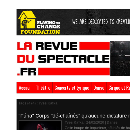
Accueil
Théâtre
Concerts et Lyrique
Danse
Cirque et R
Tags (474) : Yves Kafka
"Fúria" Corps "dé-chaînés" qu'aucune dictature
Yves Kafka | 24/02/2020
|
Danse
Cette troupe de loqueteux, affublés de ha