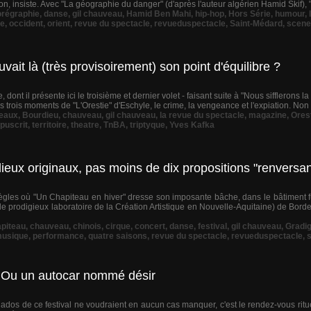
on, insiste. Avec "La géographie du danger" (d'après l'auteur algérien Hamid Skif), "B
régraphie
,
danse
,
gil chauveau
,
Hamid Ben Mahi
,
hip-hop
,
Hors Série
,
humour
,
e
,
occident
,
orient
,
revue du spectacle
,
revueduspectacle
,
Saint-Médard
,
scene
ouvait là (très provisoirement) son point d'équilibre ?
dont il présente ici le troisième et dernier volet - faisant suite à "Nous sifflerons l
les trois moments de "L'Orestie" d'Eschyle, le crime, la vengeance et l'expiation. Non 
eaux
,
Bourdieu
,
chauveau
,
gil chauveau
,
la revue du spectacle
,
magazine
,
Ores
puscrit
,
territoire
,
theatre
,
TnBA
,
triptyque
,
Yves Kafka
lieux originaux, pas moins de dix propositions "renvers
gles où "Un Chapiteau en hiver" dresse son imposante bâche, dans le bâtiment fu
le prodigieux laboratoire de la Création Artistique en Nouvelle-Aquitaine) de Borde
piteau
,
chauveau
,
chinois
,
cirque
,
concert
,
danse
,
festival
,
gil chauveau
,
Gradi
usique
,
performance
,
quatre saisons
,
revue du spectacle
,
revueduspectacle
,
"… Ou un autocar nommé désir
onados de ce festival ne voudraient en aucun cas manquer, c'est le rendez-vous r