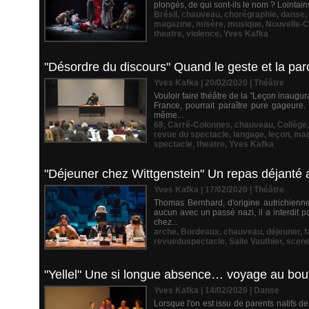
plongés, de qui sont-ils le nom ? Lointain
Brésil
,
chauveau
,
chorégraphie
,
danse
,
magazine
,
misère
,
musique
,
Nouvelle-C
theatre
,
violence
,
Yves Kafka
"Désordre du discours" Quand le geste et la pa
Yves Kafka | 20/02/2020
|
Théâtre
Vouloir faire théâtre de la "Leçon inaugu
France, pourrait paraître pure gageure.
même...
68
,
Carré-Colonnes
,
chauveau
,
Collège
revue du spectacle
,
langage
,
leçon
,
mag
spectacle
,
theatre
,
Yves Kafka
"Déjeuner chez Wittgenstein" Un repas déjanté a
Yves Kafka | 17/02/2020
|
Théâtre
Thomas Bernhard, d'origine autrichienne
aucun avec un passé nazi, il a interdit 
chez...
arche
,
Bordeaux
,
chauveau
,
déjeuner
,
f
revueduspectacle
,
Salle Vauthier
,
scen
"Yellel" Une si longue absence… voyage au bout 
Yves Kafka | 14/02/2020
|
Danse
Lorsque l'on est issu de parents natifs de