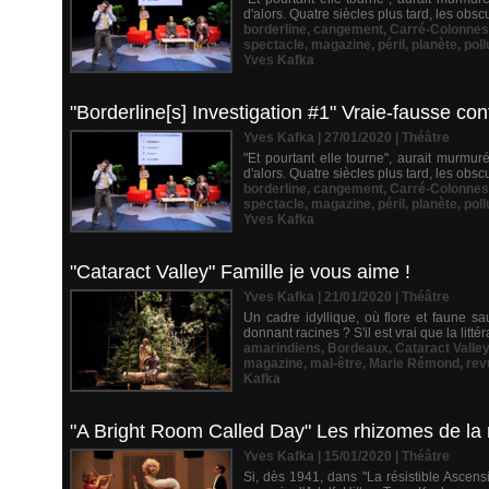
d'alors. Quatre siècles plus tard, les ob
borderline
,
cangement
,
Carré-Colonnes
spectacle
,
magazine
,
péril
,
planète
,
poll
Yves Kafka
"Borderline[s] Investigation #1" Vraie-fausse co
Yves Kafka | 27/01/2020
|
Théâtre
"Et pourtant elle tourne", aurait murmuré
d'alors. Quatre siècles plus tard, les ob
borderline
,
cangement
,
Carré-Colonnes
spectacle
,
magazine
,
péril
,
planète
,
poll
Yves Kafka
"Cataract Valley" Famille je vous aime !
Yves Kafka | 21/01/2020
|
Théâtre
Un cadre idyllique, où flore et faune s
donnant racines ? S'il est vrai que la litté
amarindiens
,
Bordeaux
,
Cataract Valley
magazine
,
mal-être
,
Marie Rémond
,
rev
Kafka
"A Bright Room Called Day" Les rhizomes de la r
Yves Kafka | 15/01/2020
|
Théâtre
Si, dès 1941, dans "La résistible Ascens