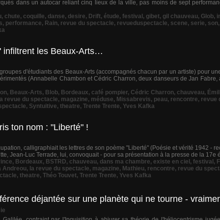
rqués dans un autocar reliant cinq lieux de la ville, pas moins de sept performa
u
,
chute
,
coquille
,
danse
,
desire
,
Drift
,
étude
,
festival
,
gibet
,
gil chauveau
,
Glob
,
i
s
,
performance
,
Rain
,
revue du spectacle
,
revueduspectacle
,
scene
,
serie
,
son
ka
 infiltrent les Beaux-Arts…
 groupes d'étudiants des Beaux-Arts (accompagnés chacun par un artiste) pour une
érimentés (Annabelle Chambon et Cédric Charron, deux danseurs de Jan Fabre, a
bon
,
Beaux-Arts
,
Blob
,
Bordeaux
,
café pompier
,
Cédric Charron
,
chauveau
,
Émil
la revue du spectacle
,
magazine
,
méduse
,
Missabrevis
,
peau
,
rencontre
,
revue 
spectacle
,
Syntuitive
,
theatre
,
Trente Trente
,
Yves Kafka
is ton nom : "Liberté" !
upation, calligraphiait les lettres de son poème "Liberté" (Poésie et vérité 1942 - r
tte, Jean-Luc Terrade, lui, convoquait - pour sa présentation à la presse de la 17e é
rince
,
Bordeaux
,
BSTRD
,
chauveau
,
dans ma chambre
,
existe en ciel
,
festival
,
F
a Andreou
,
la revue du spectacle
,
magazine
,
Mathieu
,
rencontre
,
revue du spect
ctacle
,
theatre
,
Théo Touvet
,
Trente Trente
,
Yves Kafka
nférence déjantée sur une planète qui ne tourne - vraimen
ie
 Galilée, contraint par l'Inquisition à abjurer sa théorie de l'héliocentrisme jugée