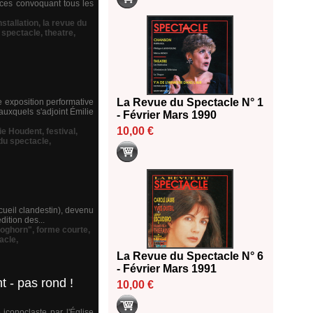
nces convoquant tous les
nstallation
,
la revue du
,
spectacle
,
theatre
,
La Revue du Spectacle N° 1
 exposition performative
uxquels s'adjoint Émilie
- Février Mars 1990
10,00 €
ie Houdent
,
festival
,
du spectacle
,
ecueil clandestin), devenu
dition des...
oghorn"
,
forme courte
,
acle
,
La Revue du Spectacle N° 6
- Février Mars 1991
t - pas rond !
10,00 €
 iconoclaste par l'Église