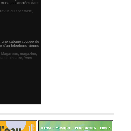
aux musiques ancrées dans
 revue du spectacle
,
ns une cabane coupée de
ive d'un téléphone vienne
,
Magarotto
,
magazine
,
tacle
,
theatre
,
Yves