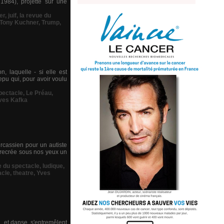
1984), projette sur une
er
,
juif
,
la revue du
Tony Kuchner
,
Trump
,
, laquelle - si elle est
pu qui, pour avoir voulu
pectacle
,
Le Préau
,
ves Kafka
rcassien pour un autiste
l recrée sous nos yeux un
e du spectacle
,
ludique
,
acle
,
theatre
,
Yves
… et danse, s'entremêlent