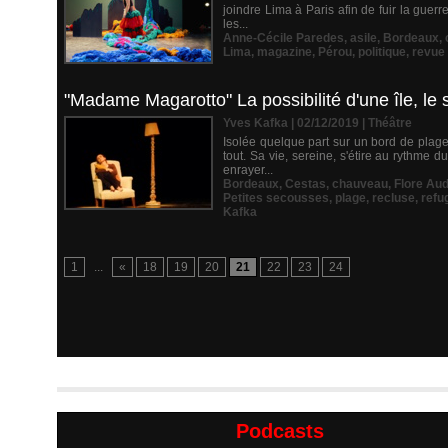
joindre Lima à Paris afin de fuir la gue
les...
Anne-Cécile Paredes
,
asile
,
Bordeaux
,
Lima
,
magazine
,
Pérou
,
politique
,
revue
"Madame Magarotto" La possibilité d'une île, le 
Yves Kafka | 02/12/2019
|
Théâtre
Isolée quelque part sur un bord de pla
tout. Sa vie, sereine, s'étire au rythme
enrayer...
Bordeaux
,
Cestas
,
chauveau
,
Flore Au
Petites secousses
,
plage
,
recluse
,
refu
Kafka
1
...
«
18
19
20
21
22
23
24
Podcasts