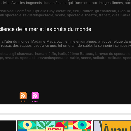
rre civile. Avec les fragments d'une mémoire qui s'accroche aux images filmées, 
chauveau
,
comédie
,
Cyrielle Bloy
,
dictature
,
exil
,
Fronton
,
gil chauveau
,
Glob
,
la
 du spectacle
,
revueduspectacle
,
scene
,
spectacle
,
theatre
,
transit
,
Yves Kafka
silence de la mer et les bruits du monde
ge à l'abri du monde, Madame Magarotto, femme énigmatique, a trouvé refuge da
 du ressac des vagues jusqu'à ce que, tel un grain de sable, la sonnerie intempest
debeau
,
gil chauveau
,
humanité
,
île
,
isolé
,
Jéôme Batteux
,
la revue du spectacle
ge
,
revue du spectacle
,
revueduspectacle
,
sable
,
scene
,
solitaire
,
solitude
,
spec