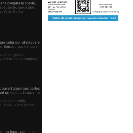
ns compter la liberté...
 spectacle
,
magazine
,
re
,
Yves Kafka
que celui qui vit naguère
 Boisset, ces héritiers -
vain
,
magazine
,
s
,
variation
,
Versaillais
,
 ouvert grand ses portes
t un objet artistique ne
ue du spectacle
,
e
,
TnBA
,
Yves Kafka
rit un long-courrier pour