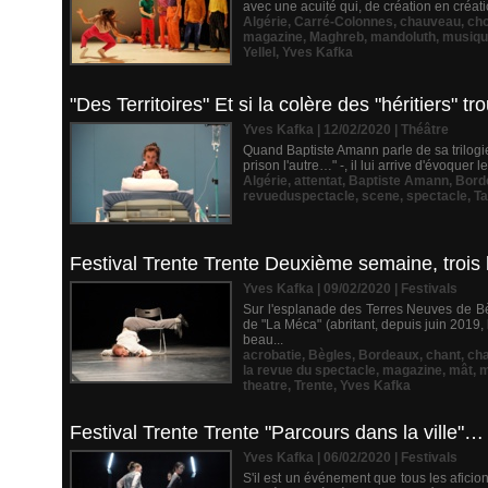
avec une acuité qui, de création en créati
Algérie
,
Carré-Colonnes
,
chauveau
,
cho
magazine
,
Maghreb
,
mandoluth
,
musiqu
Yellel
,
Yves Kafka
"Des Territoires" Et si la colère des "héritiers" tr
Yves Kafka | 12/02/2020
|
Théâtre
Quand Baptiste Amann parle de sa trilogie, 
prison l'autre…" -, il lui arrive d'évoquer 
Algérie
,
attentat
,
Baptiste Amann
,
Bord
revueduspectacle
,
scene
,
spectacle
,
Ta
Festival Trente Trente Deuxième semaine, trois 
Yves Kafka | 09/02/2020
|
Festivals
Sur l'esplanade des Terres Neuves de Bè
de "La Méca" (abritant, depuis juin 2019, 
beau...
acrobatie
,
Bègles
,
Bordeaux
,
chant
,
cha
la revue du spectacle
,
magazine
,
mât
,
m
theatre
,
Trente
,
Yves Kafka
Festival Trente Trente "Parcours dans la ville
Yves Kafka | 06/02/2020
|
Festivals
S'il est un événement que tous les afici