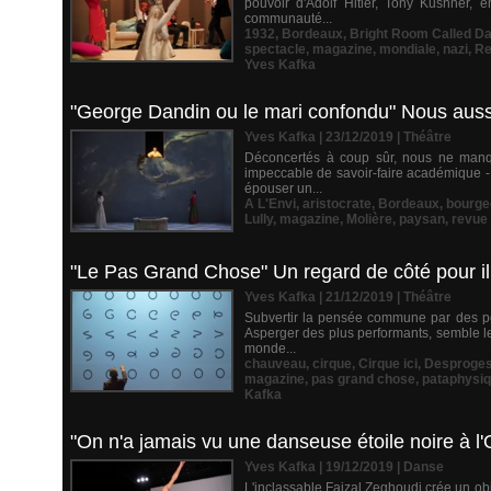
pouvoir d'Adolf Hitler, Tony Kushner,
communauté...
1932
,
Bordeaux
,
Bright Room Called D
spectacle
,
magazine
,
mondiale
,
nazi
,
Re
Yves Kafka
"George Dandin ou le mari confondu" Nous au
Yves Kafka | 23/12/2019
|
Théâtre
Déconcertés à coup sûr, nous ne manquo
impeccable de savoir-faire académique -
épouser un...
A L'Envi
,
aristocrate
,
Bordeaux
,
bourge
Lully
,
magazine
,
Molière
,
paysan
,
revue
"Le Pas Grand Chose" Un regard de côté pour i
Yves Kafka | 21/12/2019
|
Théâtre
Subvertir la pensée commune par des post
Asperger des plus performants, semble le 
monde...
chauveau
,
cirque
,
Cirque ici
,
Desproge
magazine
,
pas grand chose
,
pataphysi
Kafka
"On n'a jamais vu une danseuse étoile noire à 
Yves Kafka | 19/12/2019
|
Danse
L'inclassable Faizal Zeghoudi crée un obj