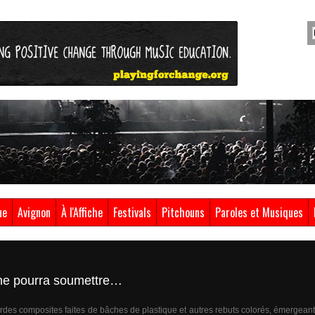
ue
Avignon
À l'Affiche
Festivals
Pitchouns
Paroles et Musiques
 ne pourra soumettre…
rdes composites faites de bâches de plastique et autres rebuts colorés, émergeant d