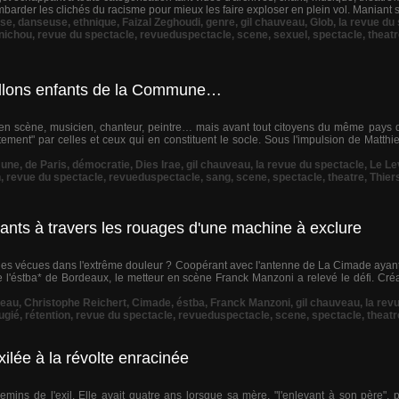
barder les clichés du racisme pour mieux les faire exploser en plein vol. Maniant sa
se
,
danseuse
,
ethnique
,
Faizal Zeghoudi
,
genre
,
gil chauveau
,
Glob
,
la revue du
nichou
,
revue du spectacle
,
revueduspectacle
,
scene
,
sexuel
,
spectacle
,
theat
 Allons enfants de la Commune…
ur en scène, musicien, chanteur, peintre… mais avant tout citoyens du même pays 
tement" par celles et ceux qui en constituent le socle. Sous l'impulsion de Matthieu
une
,
de Paris
,
démocratie
,
Dies Irae
,
gil chauveau
,
la revue du spectacle
,
Le Le
n
,
revue du spectacle
,
revueduspectacle
,
sang
,
scene
,
spectacle
,
theatre
,
Thier
ants à travers les rouages d'une machine à exclure
nes vécues dans l'extrême douleur ? Coopérant avec l'antenne de La Cimade ayant
l'éstba* de Bordeaux, le metteur en scène Franck Manzoni a relevé le défi. Créan
eau
,
Christophe Reichert
,
Cimade
,
éstba
,
Franck Manzoni
,
gil chauveau
,
la rev
ugié
,
rétention
,
revue du spectacle
,
revueduspectacle
,
scene
,
spectacle
,
theatr
xilée à la révolte enracinée
ins de l'exil. Elle avait quatre ans lorsque sa mère, "l'enlevant à son père", p