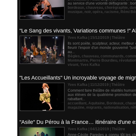
au service d'une volonté déflagrante : bom
bordeaux
,
chauveau
,
chorégraphie
,
dan
musique
,
noir
,
opéra
,
racisme
,
Rémi Bé
"Le Sang des vivants, Variations communes !"
Yves Kafka | 15/12/2019
|
Théâtre
Ils sont poète, sculpteur, acteur, mette
fleurir l'espoir d'un monde gouverné "jus
au...
Bègles
,
chauveau
,
communards
,
comm
Montmartre
,
Pierre Bourdieu
,
révolutio
vivant
,
Yves Kafka
"Les Accueillants" Un incroyable voyage de migr
Yves Kafka | 11/12/2019
|
Théâtre
Comment faire théâtre de réalités humai
aux élèves de la quatrième promotion de 
rabattant...
accueillant
,
Aquitaine
,
Bordeaux
,
chauv
magazine
,
migrants
,
nationalisation
,
réf
"Asile" Du Pérou à la France… itinéraire d'une e
Yves Kafka | 04/12/2019
|
Théâtre
Anne-Cécile Paredes a connu tôt les chem