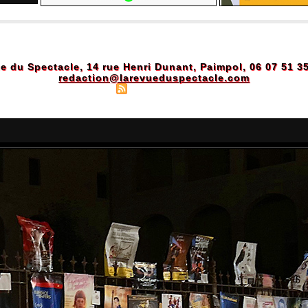
e du Spectacle, 14 rue Henri Dunant, Paimpol, 06 07 51 3
redaction@larevueduspectacle.com
Plan du site
|
Syndication
|
Powered by WM