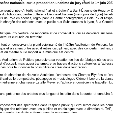
scène nationale, sur la proposition unanime du jury réuni le 1ᵉʳ juin 202
onventionnée d'intérêt national "art et création" à Saint-Étienne-du-Rouvray 
e du Toboggan, centre culturel à Décines-Charpieu (métropole de Lyon) bénéfi
puis de Pôle en scènes, regroupant le Centre chorégraphique Pôle Pik et l'esp
de chargée des relations avec le public aux Subsistances à Lyon, à la Comédi
tistique, d'ouverture, de rencontre et de convivialité, qui se déploiera sur l'en
teurs culturels du territoire.
tout en conservant la pluridisciplinarité du Théâtre Auditorium de Poitiers. 
ue et à sa rencontre avec d'autres disciplines, avec des concerts insolites
 du théâtre où le rapport à la musique est central.
Auditorium de Poitiers poursuivra sa vocation de lieu de fabrique où les arti
 d'accueil, mais aussi transmettre au travers d'actions culturelles à l'adress
es pour leur donner la possibilité de créer dans leur région.
tre de chambre de Nouvelle-Aquitaine, l'orchestre des Champs-Élysées et l'e
 Sivadier, le trompettiste, pédagogue et musicologue Clément Lebrun, la dan
édienne et chanteuse Estelle Meyer et l'actrice et comédienne Isabelle Hup
une présence des artistes plus longue et inscrite dans la durée, et conduira à
 proposeront des spectacles dans l'espace public qui circuleront dans les c
équipe des relations avec les publics et en dialogue avec la direction du TAP,
en compte des droits culturels dans la programmation.