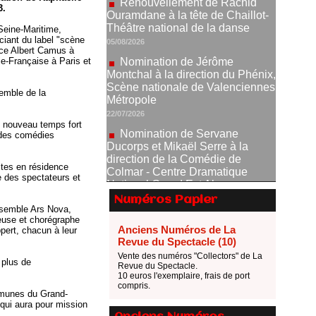
3.
Nomination de Jérôme
Montchal à la direction du Phénix,
(Seine-Maritime,
ciant du label "scène
Scène nationale de Valenciennes
ace Albert Camus à
Métropole
e-Française à Paris et
22/07/2026
Nomination de Servane
semble de la
Ducorps et Mikaël Serre à la
direction de la Comédie de
Un nouveau temps fort
Colmar - Centre Dramatique
, des comédies
National Grand Est Alsace
07/07/2026
stes en résidence
Thomas Jolly et Laëtitia
e des spectateurs et
Guédon nommés à la direction du
TNP
Numéros Papier
nsemble Ars Nova,
02/07/2026
seuse et chorégraphe
Anciens Numéros de La
pert, chacun à leur
Fonds SACD Théâtre : les
Revue du Spectacle (10)
lauréats 2026
Vente des numéros "Collectors" de La
23/06/2026
 plus de
Revue du Spectacle.
10 euros l'exemplaire, frais de port
Dispositif ARTCENA Écrire
compris.
pour le cirque, les lauréats 2026 !
ommunes du Grand-
 qui aura pour mission
20/06/2026