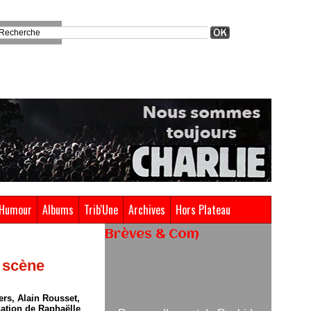
Humour
Albums
Trib'Une
Archives
Hors Plateau
Brèves & Com
, scène
Renouvellement de Rachid
Ouramdane à la tête de Chaillot-
Théâtre national de la danse
ers, Alain Rousset,
nation de Raphaëlle
05/08/2026