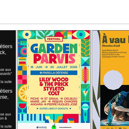
étiers
ck,
sse aux
Hasards"
 la suite
étiers
nie,
sse aux
ion &
 la suite