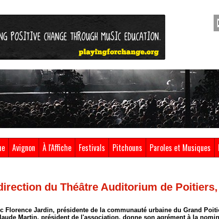
ue
Avignon
À l'Affiche
Festivals
Pitchouns
Paroles et Musiques
direction du Théâtre Auditorium de Poitiers
ec Florence Jardin, présidente de la communauté urbaine du Grand Poiti
Claude Martin, président de l'association, donne son agrément à la nomi