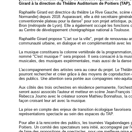
Girard à la direction du Théâtre Auditorium de Poitiers (TAP), 
Raphaëlle Girard est directrice du théâtre Le Rive Gauche, scène c
Normandie) depuis 2018. Auparavant, elle a été secrétaire général
conventionnée plateau pour la danse" pour son projet artistique, 
Bron (métropole de Lyon). Elle a également occupé les fonctions 
au Centre de développement chorégraphique national à Toulouse.
Raphaëlle Girard propose "L'art sur la ville", projet de renouveau ar
communauté urbaine, en dialogue et en complémentarité avec les ac
La musique constituera la colonne vertébrale de la programmation, 
nommé "C'est musique !" sera proposé. Il sera consacré à la musiq
musicales, des musiques expérimentales, mais aussi de la danse et
L'accompagnement des artistes sera au cœur du projet. Le Théâtre 
pourront rechercher et créer grâce à des moyens de coproduction et
des publics. Une attention sera portée aux compagnies néo-aquitain
Aux côtés des trois orchestres en résidence permanente, l'orches
seront aussi associés l'auteur et metteur en scène Jean-François
Rebecca Journo avec le créateur sonore Mathieu Bonnafous, la com
façon croisant leur art avec la musique.
La prise en compte des enjeux de transition écologique favorisera 
représentations spectacle au sein des espaces du TAP.
Pour aller à la rencontre des publics, les tournées Vagabondages
Poitiers. Un comité des spectateurs sera initié, accompagné par l'
de faire des propositions de spectacles, pour une meilleure prise 