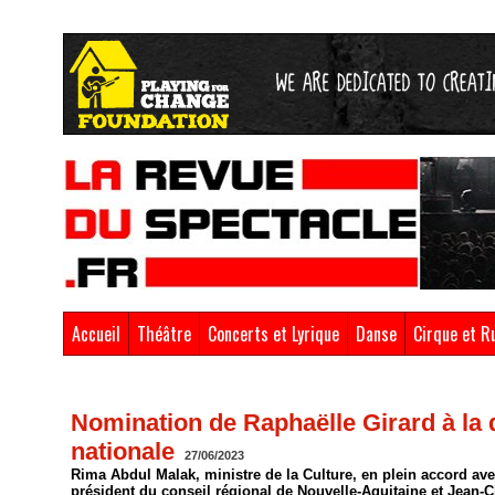
Accueil
Théâtre
Concerts et Lyrique
Danse
Cirque et R
Accueil
>
Brèves
Nomination de Raphaëlle Girard à la 
nationale
27/06/2023
Rima Abdul Malak, ministre de la Culture, en plein accord av
président du conseil régional de Nouvelle-Aquitaine et Jean-