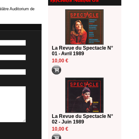
Anciens Numéros
Le palmarès des prix SACD
héâtre Auditorium de
2026
18/06/2026
Les 10 lauréats du Fonds
Grandes Formes Théâtre 2026
SACD
13/06/2026
La Revue du Spectacle N°
Nomination de Nathalie
01 - Avril 1989
Garraud et Olivier Saccomano à
10,00 €
la direction du Théâtre de
Gennevilliers - CDN
13/06/2026
Dispositif SACD Auteurs
d'espaces : les lauréats 2026
18/03/2026
La Revue du Spectacle N°
02 - Juin 1989
10,00 €