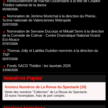
Nomination de Jérôme Montchal à la direction du Phénix,
Scène nationale de Valenciennes Métropole
22/07/2026
Nomination de Servane Ducorps et Mikaël Serre à la direction
de la Comédie de Colmar - Centre Dramatique National Grand
Est Alsace
07/07/2026
Thomas Jolly et Laëtitia Guédon nommés à la direction du
TNP
02/07/2026
Fonds SACD Théâtre : les lauréats 2026
23/06/2026
Dispositif ARTCENA Écrire pour le cirque, les lauréats 2026 !
20/06/2026
Le palmarès des prix SACD 2026
Numéros Papier
18/06/2026
Anciens Numéros de La Revue du Spectacle (10)
Les 10 lauréats du Fonds Grandes Formes Théâtre 2026
SACD
Vente des numéros "Collectors" de La Revue du Spectacle.
10 euros l'exemplaire, frais de port compris.
13/06/2026
Nomination de Nathalie Garraud et Olivier Saccomano à la
direction du Théâtre de Gennevilliers - CDN