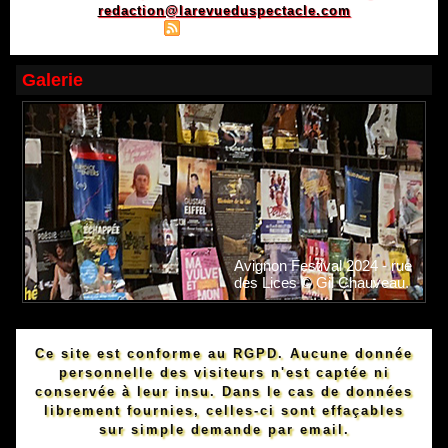
redaction@larevueduspectacle.com
|
|
Plan du site
Syndication
Powered by WM
Galerie
Avignon Festival 2024 - rue
des Lices © Gil Chauveau.
Ce site est conforme au RGPD. Aucune donnée
personnelle des visiteurs n'est captée ni
conservée à leur insu. Dans le cas de données
librement fournies, celles-ci sont effaçables
sur simple demande par email.