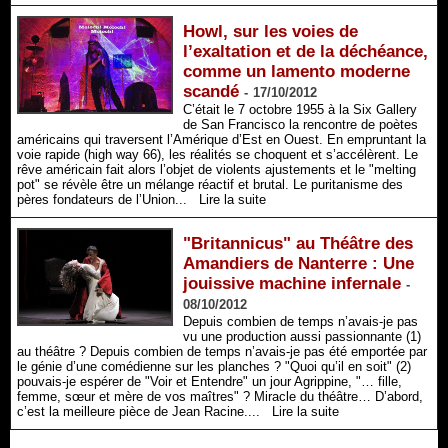
Howl, sur les voies de
l’exaltation et de la déchéance,
comme un lamento moderne
scandé
-
17/10/2012
C’était le 7 octobre 1955 à la Six Gallery
de San Francisco la rencontre de poètes
américains qui traversent l’Amérique d’Est en Ouest. En empruntant la
voie rapide (high way 66), les réalités se choquent et s’accélèrent. Le
rêve américain fait alors l’objet de violents ajustements et le "melting
pot" se révèle être un mélange réactif et brutal. Le puritanisme des
pères fondateurs de l’Union...
Lire la suite
"Britannicus" au Théâtre des
Amandiers de Nanterre : Une
jouissive machine infernale
-
08/10/2012
Depuis combien de temps n’avais-je pas
vu une production aussi passionnante (1)
au théâtre ? Depuis combien de temps n’avais-je pas été emportée par
le génie d’une comédienne sur les planches ? "Quoi qu’il en soit" (2)
pouvais-je espérer de "Voir et Entendre" un jour Agrippine, "… fille,
femme, sœur et mère de vos maîtres" ? Miracle du théâtre… D’abord,
c’est la meilleure pièce de Jean Racine....
Lire la suite