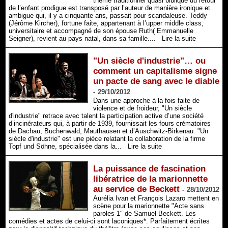
thème traditionnel quasi biblique du retour
de l’enfant prodigue est transposé par l’auteur de manière ironique et
ambigue qui, il y a cinquante ans, passait pour scandaleuse. Teddy
(Jérôme Kircher), fortune faite, appartenant à l’upper middle class,
universitaire et accompagné de son épouse Ruth( Emmanuelle
Seigner), revient au pays natal, dans sa famille....
Lire la suite
"Un siècle d'industrie"… ou
comment un capitalisme signe
un pacte de sang avec le diable
-
29/10/2012
Dans une approche à la fois faite de
violence et de froideur, "Un siècle
d'industrie" retrace avec talent la participation active d’une société
d’incinérateurs qui, à partir de 1939, fournissait les fours crématoires
de Dachau, Buchenwald, Mauthausen et d’Auschwitz-Birkenau. "Un
siècle d'industrie" est une pièce relatant la collaboration de la firme
Topf und Söhne, spécialisée dans la...
Lire la suite
La puissance de fascination
libératrice de la marionnette
au service de Beckett
-
28/10/2012
Aurélia Ivan et François Lazaro mettent en
scène pour la marionnette "Acte sans
paroles 1" de Samuel Beckett. Les
comédies et actes de celui-ci sont laconiques*. Parfaitement écrites