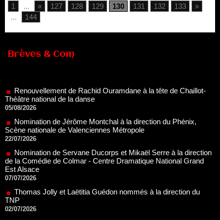
1
...
«
127
128
129
130
131
132
133
»
...
144
Brèves & Com
Renouvellement de Rachid Ouramdane à la tête de Chaillot-
Théâtre national de la danse
05/08/2026
Nomination de Jérôme Montchal à la direction du Phénix,
Scène nationale de Valenciennes Métropole
22/07/2026
Nomination de Servane Ducorps et Mikaël Serre à la direction
de la Comédie de Colmar - Centre Dramatique National Grand
Est Alsace
07/07/2026
Thomas Jolly et Laëtitia Guédon nommés à la direction du
TNP
02/07/2026
Fonds SACD Théâtre : les lauréats 2026
23/06/2026