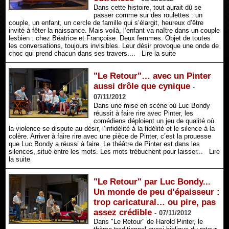
Dans cette histoire, tout aurait dû se
passer comme sur des roulettes : un
couple, un enfant, un cercle de famille qui s’élargit, heureux d’être
invité à fêter la naissance. Mais voilà, l’enfant va naître dans un couple
lesbien : chez Béatrice et Françoise. Deux femmes. Objet de toutes
les conversations, toujours invisibles. Leur désir provoque une onde de
choc qui prend chacun dans ses travers....
Lire la suite
"Le Retour"… avec un Pinter
aussi drôle que cynique
-
07/11/2012
Dans une mise en scène où Luc Bondy
réussit à faire rire avec Pinter, les
comédiens déploient un jeu de qualité où
la violence se dispute au désir, l’infidélité à la fidélité et le silence à la
colère. Arriver à faire rire avec une pièce de Pinter, c’est la prouesse
que Luc Bondy a réussi à faire. Le théâtre de Pinter est dans les
silences, situé entre les mots. Les mots trébuchent pour laisser...
Lire
la suite
"Le Retour" par Luc Bondy...
Un monde de peu d’épaisseur :
trop caricatural… ou pire, pas
assez crédible
-
07/11/2012
Dans "Le Retour" de Harold Pinter, le