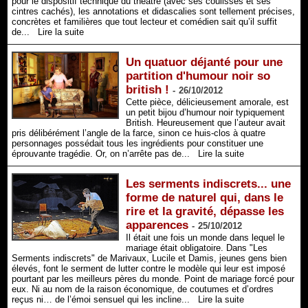
pour le dispositif technique du théâtre (avec ses coulisses et ses
cintres cachés), les annotations et didascalies sont tellement précises,
concrètes et familières que tout lecteur et comédien sait qu’il suffit
de...
Lire la suite
Un quatuor déjanté pour une
partition d'humour noir so
british !
-
26/10/2012
Cette pièce, délicieusement amorale, est
un petit bijou d’humour noir typiquement
British. Heureusement que l’auteur avait
pris délibérément l’angle de la farce, sinon ce huis-clos à quatre
personnages possédait tous les ingrédients pour constituer une
éprouvante tragédie. Or, on n’arrête pas de...
Lire la suite
Les serments indiscrets... une
forme de naturel qui, dans le
rire et la gravité, dépasse les
apparences
-
25/10/2012
Il était une fois un monde dans lequel le
mariage était obligatoire. Dans "Les
Serments indiscrets" de Marivaux, Lucile et Damis, jeunes gens bien
élevés, font le serment de lutter contre le modèle qui leur est imposé
pourtant par les meilleurs pères du monde. Point de mariage forcé pour
eux. Ni au nom de la raison économique, de coutumes et d’ordres
reçus ni… de l’émoi sensuel qui les incline...
Lire la suite