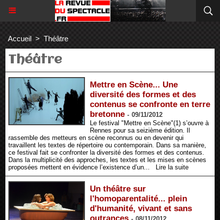
Accueil
>
Théâtre
Théâtre
Mettre en Scène... Une
diversité des formes et des
contenus se confronte en terre
bretonne
-
09/11/2012
Le festival "Mettre en Scène"(1) s’ouvre à
Rennes pour sa seizième édition. Il
rassemble des metteurs en scène reconnus ou en devenir qui
travaillent les textes de répertoire ou contemporain. Dans sa manière,
ce festival fait se confronter la diversité des formes et des contenus.
Dans la multiplicité des approches, les textes et les mises en scènes
proposées mettent en évidence l’existence d’un...
Lire la suite
Un théâtre sur
l'homoparentalité... plein
d'humanité, vivant et sans
outrances
-
08/11/2012