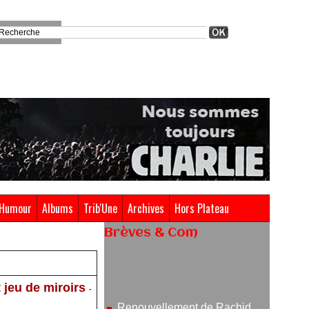
Humour
Albums
Trib'Une
Archives
Hors Plateau
Brèves & Com
Renouvellement de Rachid
Ouramdane à la tête de Chaillot-
 jeu de miroirs
Théâtre national de la danse
-
05/08/2026