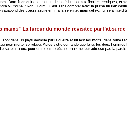
s, Dom Juan quitte le chemin de la séduction, aux finalités érotiques, et se r
drait-il moine ? Non ! Point ! C’est sans compter avec la plume un rien désin
e vagabond des cœurs aspire enfin à la sérénité, mais celle-ci lui sera interd
es mains" La fureur du monde revisitée par l'absurde
sont dans un pays dévasté par la guerre et brûlent les morts, dans toute l'ab
sée pour morte, se relève. Après s'être demandé que faire, les deux hommes l
elle se joint à eux pour entretenir le bûcher, mais ne leur adresse pas la parol