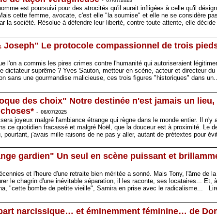
-
07/07/2025
omme est poursuivi pour des atrocités qu'il aurait infligées à celle qu'il dés
ais cette femme, avocate, c'est elle "la soumise" et elle ne se considère p
 la société. Résolue à défendre leur liberté, contre toute attente, elle décid
 & Joseph" Le protocole compassionnel de trois pied
ue l'on a commis les pires crimes contre l'humanité qui autoriseraient légit
e de dictateur suprême ? Yves Sauton, metteur en scène, acteur et directeur du t
non sans une gourmandise malicieuse, ces trois figures "historiques" dans un
moque des choix" Notre destinée n'est jamais un lieu
s choses*
-
06/07/2025
il sera joyeux malgré l'ambiance étrange qui règne dans le monde entier. Il n'y
s ce quotidien fracassé et malgré Noël, que la douceur est à proximité. Le de
, pourtant, j'avais mille raisons de ne pas y aller, autant de prétextes pour év
 ange gardien" Un seul en scène puissant et brillamm
cennies et l'heure d'une retraite bien méritée a sonné. Mais Tony, l'âme de la 
rer le chagrin d'une inévitable séparation, il les raconte, ses locataires... Et, à
éna, "cette bombe de petite vieille", Samira en prise avec le radicalisme...
Lir
 part narcissique… et éminemment féminine… de Do