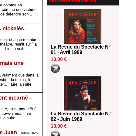
Anciens Numéros
Le palmarès des prix SACD
igne comme sa
2026
as comme une victime,
e de défendre son...
18/06/2026
Les 10 lauréats du Fonds
Grandes Formes Théâtre 2026
s nickelés
-
SACD
imement chaque membre
13/06/2026
héâtre, réunit sur "la
La Revue du Spectacle N°
Nomination de Nathalie
...
Lire la suite
01 - Avril 1989
Garraud et Olivier Saccomano à
la direction du Théâtre de
10,00 €
, mais une
Gennevilliers - CDN
13/06/2026
 a vraiment que dans la
Dispositif SACD Auteurs
stin, du moins, le
d'espaces : les lauréats 2026
iter...
Lire la suite
18/03/2026
ent incarné
-
cité, n'est pas prêt à
 travers eux, il se
La Revue du Spectacle N°
e la suite
02 - Juin 1989
10,00 €
m Juan
-
04/07/2025