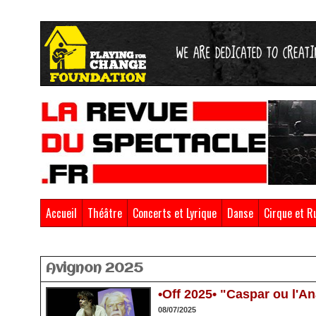
Accueil
Théâtre
Concerts et Lyrique
Danse
Cirque et R
Accueil
>
Avignon 2025
Avignon 2025
•Off 2025• "Caspar ou l'Ana
08/07/2025