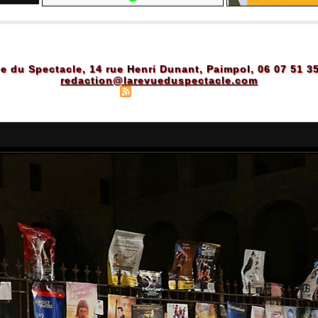
e du Spectacle, 14 rue Henri Dunant, Paimpol, 06 07 51 3
redaction@larevueduspectacle.com
Plan du site
|
Syndication
|
Powered by WM