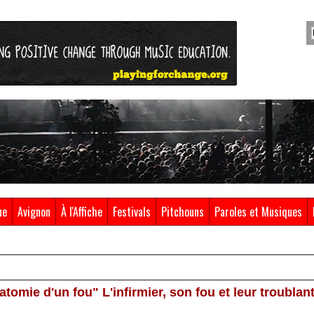
ue
Avignon
À l'Affiche
Festivals
Pitchouns
Paroles et Musiques
tomie d'un fou" L'infirmier, son fou et leur troublant