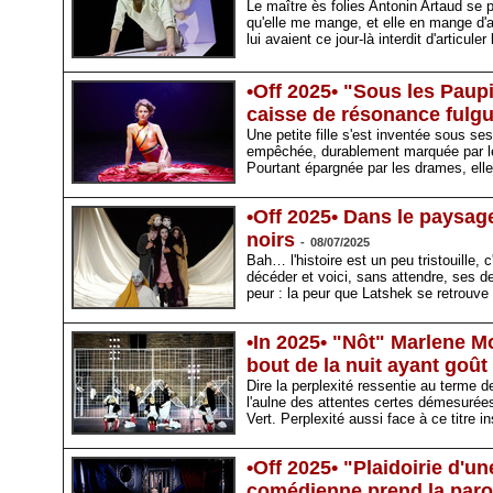
Le maître ès folies Antonin Artaud se p
qu'elle me mange, et elle en mange d'a
lui avaient ce jour-là interdit d'artic
•Off 2025• "Sous les Paup
caisse de résonance fulg
Une petite fille s'est inventée sous se
empêchée, durablement marquée par les 
Pourtant épargnée par les drames, elle e
•Off 2025• Dans le paysage 
noirs
-
08/07/2025
Bah… l'histoire est un peu tristouille,
décéder et voici, sans attendre, ses de
peur : la peur que Latshek se retrouve
•In 2025• "Nôt" Marlene M
bout de la nuit ayant goût
Dire la perplexité ressentie au terme d
l'aulne des attentes certes démesurées 
Vert. Perplexité aussi face à ce titre i
•Off 2025• "Plaidoirie d'
comédienne prend la parol