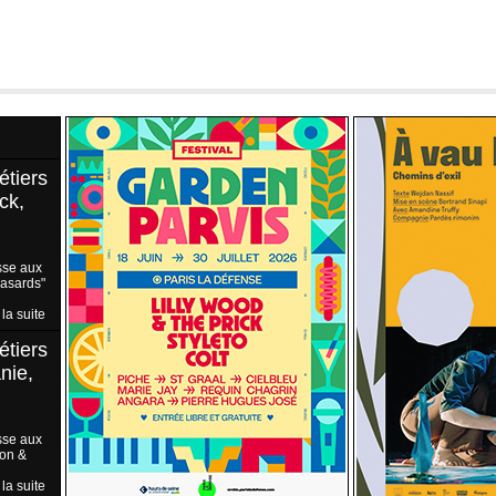
étiers
ck,
sse aux
Hasards"
 la suite
étiers
nie,
sse aux
ion &
 la suite