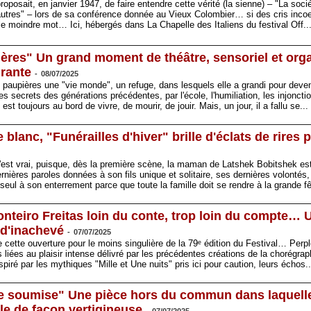
roposait, en janvier 1947, de faire entendre cette vérité (la sienne) – "La soci
utres" – lors de sa conférence donnée au Vieux Colombier… si des cris incoer
uler le moindre mot… Ici, hébergés dans La Chapelle des Italiens du festival Off
ières" Un grand moment de théâtre, sensoriel et orga
urante
-
08/07/2025
s paupières une "vie monde", un refuge, dans lesquels elle a grandi pour deven
secrets des générations précédentes, par l'école, l'humiliation, les injonctio
st toujours au bord de vivre, de mourir, de jouir. Mais, un jour, il a fallu se.
blanc, "Funérailles d'hiver" brille d'éclats de rires 
 c'est vrai, puisque, dès la première scène, la maman de Latshek Bobitshek est
rnières paroles données à son fils unique et solitaire, ses dernières volontés,
 seul à son enterrement parce que toute la famille doit se rendre à la grande 
onteiro Freitas loin du conte, trop loin du compte…
 d'inachevé
-
07/07/2025
e cette ouverture pour le moins singulière de la 79ᵉ édition du Festival… Perp
liées au plaisir intense délivré par les précédentes créations de la chorégrap
nspiré par les mythiques "Mille et Une nuits" pris ici pour caution, leurs échos
une soumise" Une pièce hors du commun dans laquell
e de façon vertigineuse