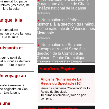
été me dit fou parce
Nomination de Jérôme
cibles (les siens) ne
Montchal à la direction du Phénix,
...
Lire la suite
Scène nationale de Valenciennes
Métropole
nique, à la
22/07/2026
Nomination de Servane
ir une adulte
Ducorps et Mikaël Serre à la
ns, ou encore la honte.
..
Lire la suite
direction de la Comédie de
Colmar - Centre Dramatique
National Grand Est Alsace
puissants et
07/07/2026
 sur le point de
Thomas Jolly et Laëtitia
 et surtout sa dernière
Guédon nommés à la direction du
fête...
Lire la suite
TNP
Numéros Papier
02/07/2026
 Un voyage au
Fonds SACD Théâtre : les
Anciens Numéros de La
lauréats 2026
Revue du Spectacle (10)
lexité à mesurer à
23/06/2026
Vente des numéros "Collectors" de La
he originaire du Cap-
Revue du Spectacle.
...
Lire la suite
Dispositif ARTCENA Écrire
10 euros l'exemplaire, frais de port
compris.
pour le cirque, les lauréats 2026 !
e une
20/06/2026