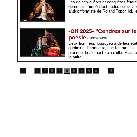
Las de ses quêtes et conquêtes féminine
demeure. L'impénitent séducteur devien
anticonformiste de Roland Topor. Ici, l
•Off 2025• "Cendres sur l
poésie
-
03/07/2025
Deux hommes, fossoyeurs de leur état, 
quotidien. Parmi eux, une femme, lais
prennent finalement soin d'elle. Puis, 
la suite
1
...
«
2
3
4
5
6
7
8
»
...
9