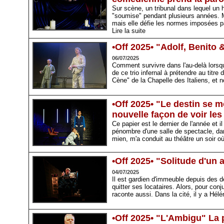
Sur scène, un tribunal dans lequel un h
"soumise" pendant plusieurs années. M
mais elle défie les normes imposées par
Lire la suite
•Off 2025• "Adolf, Benito
06/07/2025
Comment survivre dans l'au-delà lorsq
de ce trio infernal à prétendre au titr
Cène" de la Chapelle des Italiens, et 
•Off 2025• "Le destin se 
nouvelle façon de voir le
Ce papier est le dernier de l'année et 
pénombre d'une salle de spectacle, dan
mien, m'a conduit au théâtre un soir où
•Off 2025• "Solitude d'un
04/07/2025
Il est gardien d'immeuble depuis des dé
quitter ses locataires. Alors, pour conju
raconte aussi. Dans la cité, il y a Hél
•Off 2025• "L'Ambigu" La