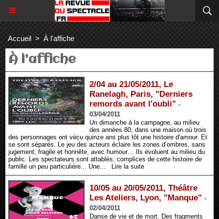
Accueil
>
À l'affiche
À l'affiche
2/04 au 21/05/2011, Le
Ranelagh, Paris, "Derniers
remords avant l'oubli"
-
03/04/2011
Un dimanche à la campagne, au milieu
des années 80, dans une maison où trois
des personnages ont vécu quinze ans plus tôt une histoire d'amour. Et
se sont séparés. Le jeu des acteurs éclaire les zones d’ombres, sans
jugement, fragile et honnête, avec humour… Ils évoluent au milieu du
public. Les spectateurs sont attablés, complices de cette histoire de
famille un peu particulière... Une...
Lire la suite
10/05 au 20/05/2011, Théâtre
Les Ateliers, Lyon, "Manque"
-
02/04/2011
Danse de vie et de mort. Des fragments