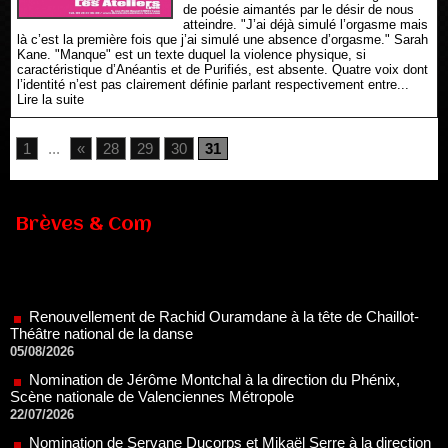
de poésie aimantés par le désir de nous
atteindre. "J’ai déjà simulé l’orgasme mais
là c’est la première fois que j’ai simulé une absence d’orgasme." Sarah
Kane. "Manque" est un texte duquel la violence physique, si
caractéristique d’Anéantis et de Purifiés, est absente. Quatre voix dont
l’identité n’est pas clairement définie parlant respectivement entre...
Lire la suite
1
...
«
28
29
30
31
Brèves & Com
Renouvellement de Rachid Ouramdane à la tête de Chaillot-
Théâtre national de la danse
05/08/2026
Nomination de Jérôme Montchal à la direction du Phénix,
Scène nationale de Valenciennes Métropole
22/07/2026
Nomination de Servane Ducorps et Mikaël Serre à la direction
de la Comédie de Colmar - Centre Dramatique National Grand
Est Alsace