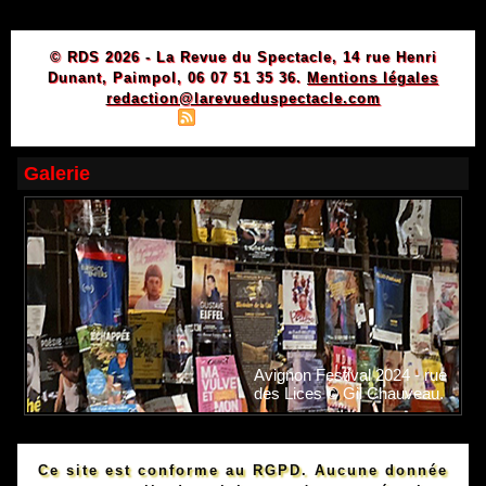
© RDS 2026 - La Revue du Spectacle, 14 rue Henri
Dunant, Paimpol, 06 07 51 35 36.
Mentions légales
redaction@larevueduspectacle.com
|
|
Plan du site
Syndication
Powered by WM
Galerie
Avignon Festival 2024 - rue
des Lices © Gil Chauveau.
Ce site est conforme au RGPD. Aucune donnée