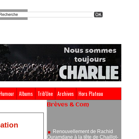
Humour
Albums
Trib'Une
Archives
Hors Plateau
Brèves & Com
Renouvellement de Rachid
Ouramdane à la tête de Chaillot-
Théâtre national de la danse
éation
05/08/2026
Nomination de Jérôme