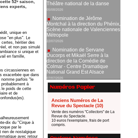
Montchal à la direction du Phénix,
cette 52ᵉ saison,
iens experts,
Scène nationale de Valenciennes
Métropole
22/07/2026
Nomination de Servane
Ducorps et Mikaël Serre à la
édit, unique en
ose "en plus". Le
direction de la Comédie de
 certes, héritier des
Colmar - Centre Dramatique
 réel, et non pas simulé
National Grand Est Alsace
ambiance si unique et
07/07/2026
ail en famille,
Thomas Jolly et Laëtitia
Guédon nommés à la direction du
es circassiennes en
lus exacerbée que dans
TNP
on nomme parfois "le
02/07/2026
st probablement à
Numéros Papier
 le poids de cette
Fonds SACD Théâtre : les
éaire et de
lauréats 2026
confondus(es).
Anciens Numéros de La
23/06/2026
Revue du Spectacle (10)
Dispositif ARTCENA Écrire
Vente des numéros "Collectors" de La
pour le cirque, les lauréats 2026 !
Revue du Spectacle.
 malheureusement
10 euros l'exemplaire, frais de port
20/06/2026
nte-dix du "Cirque à
compris.
époque par le
Le palmarès des prix SACD
t rien de nostalgique
2026
mmatique avec retour