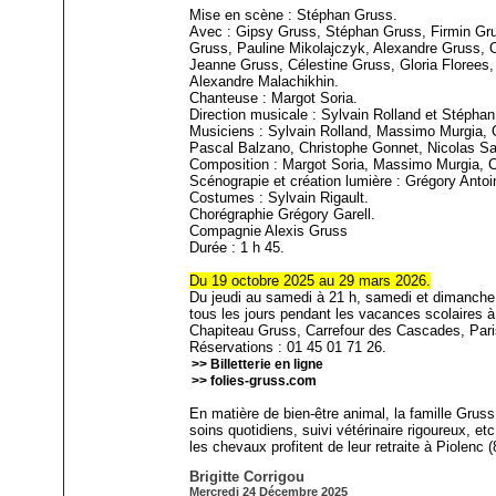
Mise en scène : Stéphan Gruss.
Avec : Gipsy Gruss, Stéphan Gruss, Firmin Gr
Gruss, Pauline Mikolajczyk, Alexandre Gruss, O
Jeanne Gruss, Célestine Gruss, Gloria Florees,
Alexandre Malachikhin.
Chanteuse : Margot Soria.
Direction musicale : Sylvain Rolland et Stépha
Musiciens : Sylvain Rolland, Massimo Murgia, Cy
Pascal Balzano, Christophe Gonnet, Nicolas S
Composition : Margot Soria, Massimo Murgia, Cyr
Scénograpie et création lumière : Grégory Antoi
Costumes : Sylvain Rigault.
Chorégraphie Grégory Garell.
Compagnie Alexis Gruss
Durée : 1 h 45.
Du 19 octobre 2025 au 29 mars 2026.
Du jeudi au samedi à 21 h, samedi et dimanche
tous les jours pendant les vacances scolaires à
Chapiteau Gruss, Carrefour des Cascades, Pari
Réservations : 01 45 01 71 26.
>> Billetterie en ligne
>> folies-gruss.com
En matière de bien-être animal, la famille Gruss
soins quotidiens, suivi vétérinaire rigoureux, e
les chevaux profitent de leur retraite à Piolenc
Brigitte Corrigou
Mercredi 24 Décembre 2025