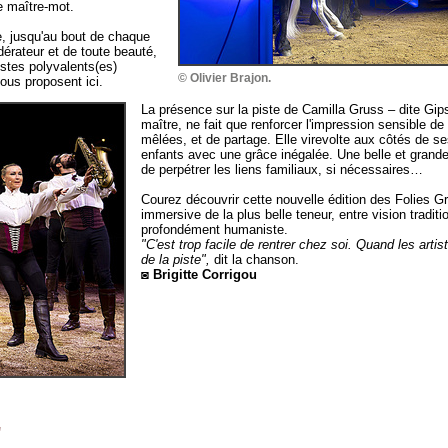
le maître-mot.
ne, jusqu'au bout de chaque
dérateur et de toute beauté,
tistes polyvalents(es)
© Olivier Brajon.
us proposent ici.
La présence sur la piste de Camilla Gruss – dite Gip
maître, ne fait que renforcer l'impression sensible de
mêlées, et de partage. Elle virevolte aux côtés de se
enfants avec une grâce inégalée. Une belle et grande 
de perpétrer les liens familiaux, si nécessaires…
Courez découvrir cette nouvelle édition des Folies G
immersive de la plus belle teneur, entre vision traditio
profondément humaniste.
"C'est trop facile de rentrer chez soi. Quand les artis
de la piste",
dit la chanson.
◙ Brigitte Corrigou
"