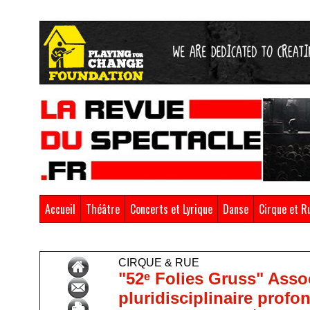
Accueil
Théâtre
Concerts et Lyrique
Danse
Cirque et R
Accueil
>
Cirque & Rue
CIRQUE & RUE
"52ᵉ Folies Gruss" Assoc
pluridisciplinaire prof