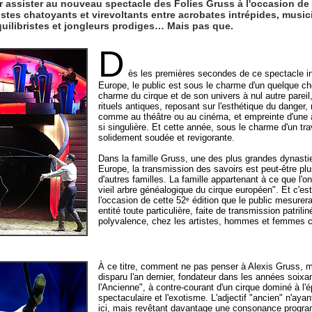
ler assister au nouveau spectacle des Folies Gruss à l'occasion de 
stes chatoyants et virevoltants entre acrobates intrépides, music
quilibristes et jongleurs prodiges… Mais pas que.
D
ès les premières secondes de ce spectacle in
Europe, le public est sous le charme d'un quelque ch
charme du cirque et de son univers à nul autre pareil,
rituels antiques, reposant sur l'esthétique du danger,
comme au théâtre ou au cinéma, et empreinte d'une 
si singulière. Et cette année, sous le charme d'un trav
solidement soudée et revigorante.
Dans la famille Gruss, une des plus grandes dynasti
Europe, la transmission des savoirs est peut-être p
d'autres familles. La famille appartenant à ce que l'
vieil arbre généalogique du cirque européen". Et c'e
l'occasion de cette 52ᵉ édition que le public mesurera
entité toute particulière, faite de transmission patrilin
polyvalence, chez les artistes, hommes et femmes 
À ce titre, comment ne pas penser à Alexis Gruss,
disparu l'an dernier, fondateur dans les années soixa
l'Ancienne", à contre-courant d'un cirque dominé à l'
spectaculaire et l'exotisme. L'adjectif "ancien" n'ayan
ici, mais revêtant davantage une consonance progra