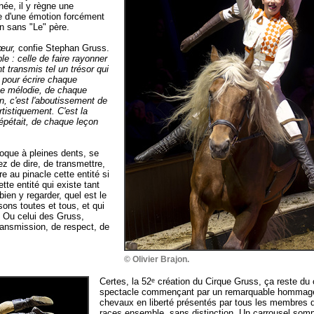
née, il y règne une
ée d'une émotion forcément
ion sans "Le" père.
œur,
confie Stephan Gruss.
ble : celle de faire rayonner
t transmis tel un trésor qui
e pour écrire chaque
que mélodie, de chaque
, c'est l'aboutissement de
artistiquement. C'est la
épétait, de chaque leçon
roque à pleines dents, se
ez de dire, de transmettre,
e au pinacle cette entité si
Cette entité qui existe tant
en y regarder, quel est le
ons toutes et tous, et qui
 ? Ou celui des Gruss,
ansmission, de respect, de
© Olivier Brajon.
Certes, la 52ᵉ création du Cirque Gruss, ça reste du ci
spectacle commençant par un remarquable hommage
chevaux en liberté présentés par tous les membres de
races ensemble, sans distinction. Un carrousel sompt