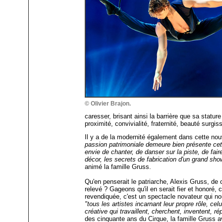
© Olivier Brajon.
caresser, brisant ainsi la barrière que sa statu
proximité, convivialité, fraternité, beauté surg
Il y a de la modernité également dans cette nou
passion patrimoniale demeure bien présente cet
envie de chanter, de danser sur la piste, de fair
décor, les secrets de fabrication d'un grand show
animé la famille Gruss.
Qu'en penserait le patriarche, Alexis Gruss, de 
relevé ? Gageons qu'il en serait fier et honoré, ca
revendiquée, c'est un spectacle novateur qui n
"tous les artistes incarnant leur propre rôle, celu
créative qui travaillent, cherchent, inventent, ré
des cinquante ans du Cirque, la famille Gruss av