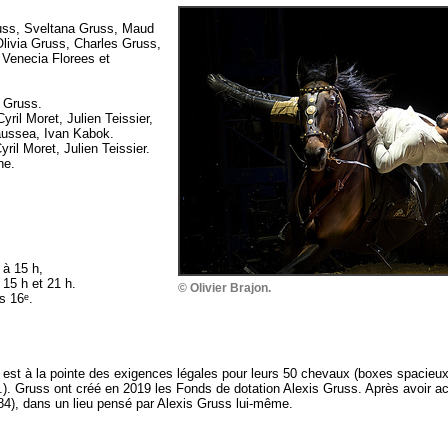
uss, Sveltana Gruss, Maud
livia Gruss, Charles Gruss,
 Venecia Florees et
n Gruss.
ril Moret, Julien Teissier,
aussea, Ivan Kabok.
il Moret, Julien Teissier.
ne.
 à 15 h,
 15 h et 21 h.
© Olivier Brajon.
s 16ᵉ.
 est à la pointe des exigences légales pour leurs 50 chevaux (boxes spacieux,
tc.). Gruss ont créé en 2019 les Fonds de dotation Alexis Gruss. Après avoir ac
 (84), dans un lieu pensé par Alexis Gruss lui-même.