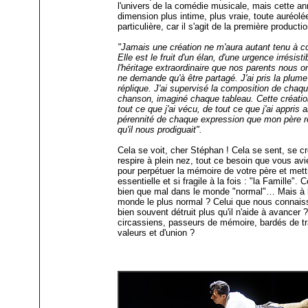
l'univers de la comédie musicale, mais cette an
dimension plus intime, plus vraie, toute auréol
particulière, car il s'agit de la première product
"Jamais une création ne m'aura autant tenu à c
Elle est le fruit d'un élan, d'une urgence irrésisti
l'héritage extraordinaire que nos parents nous on
ne demande qu'à être partagé. J'ai pris la plum
réplique. J'ai supervisé la composition de cha
chanson, imaginé chaque tableau. Cette création
tout ce que j'ai vécu, de tout ce que j'ai appris 
pérennité de chaque expression que mon père r
qu'il nous prodiguait".
Cela se voit, cher Stéphan ! Cela se sent, se c
respire à plein nez, tout ce besoin que vous avi
pour perpétuer la mémoire de votre père et mettr
essentielle et si fragile à la fois : "la Famille". 
bien que mal dans le monde "normal"… Mais à bi
monde le plus normal ? Celui que nous connaiss
bien souvent détruit plus qu'il n'aide à avancer
circassiens, passeurs de mémoire, bardés de tr
valeurs et d'union ?