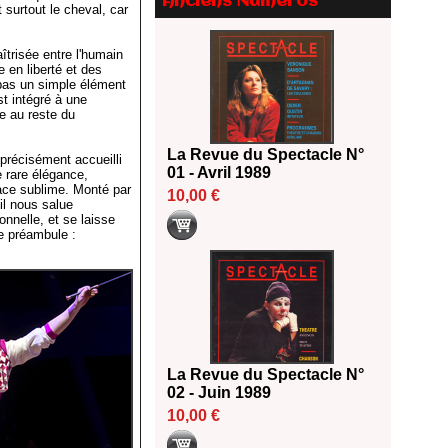
Anciens Numéros
t surtout le cheval, car
18/06/2026
Les 10 lauréats du Fonds
îtrisée entre l'humain
Grandes Formes Théâtre 2026
e en liberté et des
SACD
 pas un simple élément
13/06/2026
t intégré à une
e au reste du
Nomination de Nathalie
Garraud et Olivier Saccomano à
La Revue du Spectacle N°
 précisément accueilli
la direction du Théâtre de
01 - Avril 1989
e rare élégance,
Gennevilliers - CDN
race sublime. Monté par
10,00 €
13/06/2026
l nous salue
nnelle, et se laisse
Dispositif SACD Auteurs
ne préambule :
d'espaces : les lauréats 2026
18/03/2026
La Revue du Spectacle N°
02 - Juin 1989
10,00 €