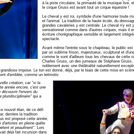
à la piste circulaire, la primauté de la musique live, e
le cirque Gruss est avant tout un cirque équestre !
Le cheval y est roi, symbole d'une harmonie toute ma
et l'animal. La tradition de la haute école, du dressag
grandes cavaleries y est centrale. Le cheval n'y est
sensationnel comme dans d'autres cirques, mais il es
écriture chorégraphique sensible et largement intégré
spectacle.
Avant même l'entrée sous le chapiteau, le public est
par un sublime frison, majestueux, sculptural et d'un
comme le sont d'ailleurs tous les chevaux de cette 
Charles Gruss, un des jumeaux de Stéphane Gruss, i
noblement avec une théâtralité naturellement exceptio
re grandiose impose. Le ton est donné, déjà, par le biais de cette mise en scè
issent d'emblée, comme un leitmotiv.
velle création, car
"si la
te année encore, c'est une
e découvrir l'envers du
 pluridisciplinaire"
qui a
ce nouvel élan, de ce défi
r, derrière la tradition
ous est proposé cette année,
i d'artistes en pleine quête
pètent et peaufinent".
Lors
ait déjà fait incursion dans