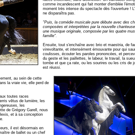
comme incandescent qui fait monter d'emblée l'émot
moment très intense du spectacle dès l'ouverture ! L'
ne disparaîtra pas.
"Puis, la comédie musicale pure débute avec des ch
composées et interprétées par la nouvelle chanteuse
une musique originale, composée par les quatre musi
famille".
Ensuite, tout s'enchaîne avec brio et maestria, de fa
virevoltante, et intensément émouvante pour qui sau
coulisses, écouter les paroles prononcées, et percevo
du geste et les paillettes, le labeur, le travail, la sue
tombe et que ça rate, ou les sourires ou les cris de 
est réussi.
lement, au sein de cette
ans la vraie vie, elle perd de
vaux toutes races
erris vêtus de lumière, les
ngereuses, les
ette de Grégory Garell, nous
lexis, et à sa conception
e.
teurs, il est désormais en
maître de ballet ou un chef