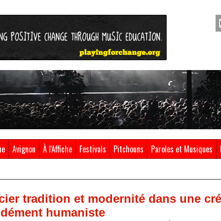
ue
Avignon
À l'Affiche
Festivals
Pitchouns
Paroles et Musiques
ier tradition et modernité dans une cr
ondément humaniste